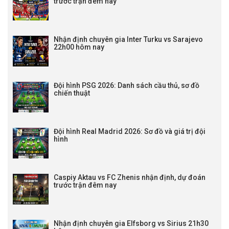
trước trận đêm nay
Lịch thi đấu VĐQG Mỹ
03:30
New England
vs
Houston Dynamo
0 : 0
0.81
-0.93
Nhận định chuyên gia Inter Turku vs Sarajevo
22h00 hôm nay
Lịch thi đấu Hạng 2 Nga
FT 0 - 0
Yenisey
vs
Tekstilshchik Ivanov
0 : 1
-0.98
0.84
21:00
Shinnik Yaroslavl
vs
Arsenal-Tula
0 : 1/4
-0.93
0.78
Đội hình PSG 2026: Danh sách cầu thủ, sơ đồ
chiến thuật
21:00
Veles Moscow
vs
Leningradets
21:00
FK Ural
vs
Ufa
0 : 1
-0.99
0.85
21:00
SKA-Khabarovsk
vs
Spartak Kostroma
Đội hình Real Madrid 2026: Sơ đồ và giá trị đội
21:00
Kamaz
vs
Volga Ulyanovsk
hình
21:00
Rotor Volgograd
vs
Chelyabinsk
21:00
Nizhny Nov
vs
Neftekhimik Nizh
0 : 1
0.90
0.96
22:00
Torpedo Moscow
vs
FK Sochi
0 : 1/4
-0.96
0.82
Caspiy Aktau vs FC Zhenis nhận định, dự đoán
trước trận đêm nay
Lịch thi đấu Hạng 2 Ba Lan
20:30
Miedz Legnica
vs
Pogon Grodzisk
0 : 1/2
0.83
-0.99
20:30
Puszcza Nie.
vs
Odra Opole
0 : 1/4
-0.95
0.79
Nhận định chuyên gia Elfsborg vs Sirius 21h30