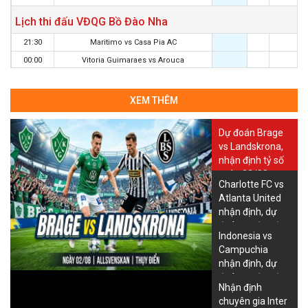
Lịch thi đấu VĐQG Bồ Đào Nha
21:30
Maritimo
vs
Casa Pia AC
00:00
Vitoria Guimaraes
vs
Arouca
02:30
Amadora
vs
Sporting Lisbon
XEM THÊM
Lịch thi đấu VĐQG Hà Lan
21:30
NEC Nijmegen
vs
Telstar
Dự đoán Brage
23:45
Go Ahead Eagles
vs
Willem II
vs Landskrona,
01:00
PSV Eindhoven
vs
Fortuna Sittard
nhận định tỷ số
ngày 02/08
02:00
AZ Alkmaar
vs
ADO Den Haag
Charlotte FC vs
Atlanta United
Lịch thi đấu VĐQG Nga
nhận định, dự
19:30
Krylya Sovetov
vs
Baltika
đoán trước trận
Indonesia vs
đêm nay
22:00
Lok. Moscow
vs
Akron Togliatti
Campuchia
00:30
Rostov
vs
CSKA Moscow
nhận định, dự
đoán trước trận
Lịch thi đấu VĐQG Ba Lan
Nhận định
đêm nay
chuyên gia Inter
19:45
Radomiak Radom
vs
Gornik Zabrze