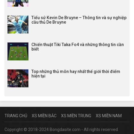
Lịch thi đấu Hạng 2 Đan Mạch
19:00
Aarhus Fremad
vs
HB Koge
Tiểu sử Kevin De Bruyne – Thông tin và sự nghiệp
21:00
Hobro I.K.
vs
AB Gladsaxe
cầu thủ De Bruyne
Lịch thi đấu Hạng 2 Nhật Bản
12:45
Consa. Sapporo
vs
Tokushima Vortis
Chiến thuật Tiki Taka Fo4 và những thông tin cần
16:30
Fujieda MYFC
vs
Vegalta Sendai
biết
16:30
Vanraure Hachinohe
vs
Kataller Toyama
17:00
Tegevajaro Miyazaki
vs
Yokohama FC
17:00
Jubilo Iwata
vs
Blaublitz Akita
Top những thủ môn hay nhất thế giới thời điểm
hiện tại
17:00
Oita Trinita
vs
Shonan Bellmare
17:00
Omiya Ardija
vs
Alb. Niigata (JPN)
17:30
Sagan Tosu
vs
Ventforet Kofu
Lịch thi đấu Hạng 2 Argentina
01:00
Almirante Brown
vs
Ciudad Bolivar
TRANG CHỦ
XS MIỀN BẮC
XS MIỀN TRUNG
XS MIỀN NAM
01:00
Estudiantes BsAs
vs
Deportivo Madryn
01:00
Agropecuario AAC
vs
CA Guemes
Copyright © 2018-2024 Bongdasite.com - All rights reserved.