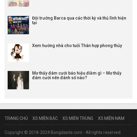
Lịch thi đấu Hạng 2 Đan Mạch
19:00
Aarhus Fremad
vs
HB Koge
0 : 3/4
0.85
-0.96
Đội trưởng Barca qua các thời kỳ và thủ lĩnh hiện
21:00
Hobro I.K.
vs
AB Gladsaxe
0 : 1/4
0.86
-0.97
tại
Lịch thi đấu Hạng 2 Nhật Bản
FT 2 - 0
Consa. Sapporo
vs
Tokushima Vortis
0 : 0
-0.86
0.75
Xem hướng nhà cho tuổi Thân hợp phong thủy
16:30
Fujieda MYFC
vs
Vegalta Sendai
1/2 : 0
0.87
-0.98
16:30
Vanraure Hachinohe
vs
Kataller Toyama
1/4 : 0
0.90
0.99
17:00
Tegevajaro Miyazaki
vs
Yokohama FC
0 : 0
-0.88
0.77
17:00
Jubilo Iwata
vs
Blaublitz Akita
0 : 1/4
-0.89
0.78
Mơ thấy đám cưới báo hiệu điềm gì – Mơ thấy
đám cưới nên đánh số nào?
17:00
Oita Trinita
vs
Shonan Bellmare
0 : 0
-0.92
0.80
17:00
Omiya Ardija
vs
Alb. Niigata (JPN)
0 : 1/2
-0.95
0.84
17:30
Sagan Tosu
vs
Ventforet Kofu
0 : 3/4
-0.98
0.87
Lịch thi đấu Hạng 2 Argentina
01:00
Almirante Brown
vs
Ciudad Bolivar
0 : 1/2
0.96
0.86
TRANG CHỦ
XS MIỀN BẮC
XS MIỀN TRUNG
XS MIỀN NAM
01:00
Estudiantes BsAs
vs
Deportivo Madryn
0 : 1/2
0.95
0.87
01:00
Agropecuario AAC
vs
CA Guemes
0 : 1/2
0.78
-0.96
Copyright © 2018-2024 Bongdasite.com - All rights reserved.