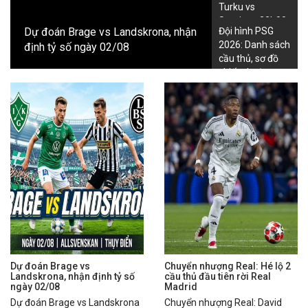
Turku vs
21:00
Surkhon Termiz
vs
Navbahor
3/4 : 0
0.92
0.90
1
Sarajevo 22h00
a, nhận
Charlotte FC vs Atlanta United nhận
Đội hình PSG
hôm nay
21:30
Lok. Tashkent
vs
Dinamo Samarkand
0 : 1/4
0.89
0.93
2026: Danh sách
định, dự đoán trước trận đêm nay
22:00
Xorazm Urganch
vs
Mashal Mubarek
0 : 3/4
0.92
0.90
0
cầu thủ, sơ đồ
chiến thuật
Lịch thi đấu VĐQG Argentina
05:30
Rosario Central
vs
Aldosivi
0 : 1
0.88
-0.99
0
07:45
Ind.Rivadavia
vs
Estudiantes Rio Cuarto
0 : 1
0.92
0.97
0
Lịch thi đấu VĐQG Chi Lê
07:30
Univ. Catolica(CHL)
vs
Cobresal
0 : 1 1/2
0.91
0.97
0
Lịch thi đấu VĐQG Paraguay
04:30
Rubio nu
vs
Deportivo Recoleta
0 : 1/4
0.96
0.86
Lịch thi đấu Hạng 2 Ba Lan
23:00
Polonia Bytom
vs
Pogon Siedlce
0 : 1/2
0.70
-0.86
0
Dự đoán Brage vs
Chuyển nhượng Real: Hé lộ 2
01:30
Polonia Wars.
vs
Ruch Chorzow
0 : 1/4
0.94
0.90
Landskrona, nhận định tỷ số
cầu thủ đầu tiên rời Real
ngày 02/08
Madrid
Lịch thi đấu Hạng 2 Iceland
Dự đoán Brage vs Landskrona
Chuyển nhượng Real: David