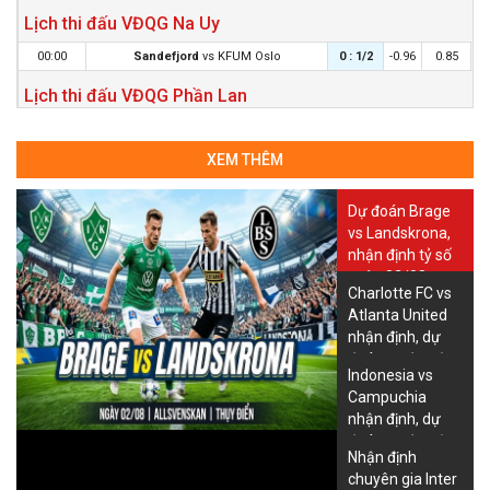
Lịch thi đấu VĐQG Na Uy
00:00
Sandefjord
vs
KFUM Oslo
0 : 1/2
-0.96
0.85
0
Lịch thi đấu VĐQG Phần Lan
23:00
Seinajoen JK
vs
Gnistan
0 : 1/2
-0.95
0.84
0
XEM THÊM
Lịch thi đấu VĐQG Áo
00:30
SCR Altach
vs
WSG Tirol
0 : 1/4
0.86
-0.97
0
Dự đoán Brage
vs Landskrona,
Lịch thi đấu VĐQG Đan Mạch
nhận định tỷ số
00:00
Sonderjyske
vs
Viborg
1/2 : 0
0.88
-0.99
1
ngày 02/08
Charlotte FC vs
Lịch thi đấu VĐQG Nhật Bản
Atlanta United
nhận định, dự
17:25
Yokohama FM
vs
Kashima Antlers
1/2 : 0
0.79
-0.90
1
đoán trước trận
17:30
Gamba Osaka
vs
Urawa Red
0 : 1/4
Indonesia vs
-0.96
0.85
đêm nay
Campuchia
Lịch thi đấu VĐQG Trung Quốc
nhận định, dự
đoán trước trận
18:35
Beijing Guoan
vs
Shenzhen Peng City
0 : 1 1/2
-0.95
0.81
0
Nhận định
đêm nay
chuyên gia Inter
Lịch thi đấu VĐQG Uzbekistan