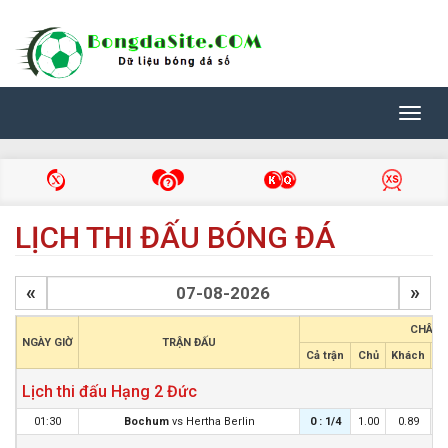
Toggl
navig
LỊCH THI ĐẤU BÓNG ĐÁ
«
»
CHÂU 
NGÀY GIỜ
TRẬN ĐẤU
Cả trận
Chủ
Khách
H
Lịch thi đấu Hạng 2 Đức
01:30
Bochum
vs
Hertha Berlin
0 : 1/4
1.00
0.89