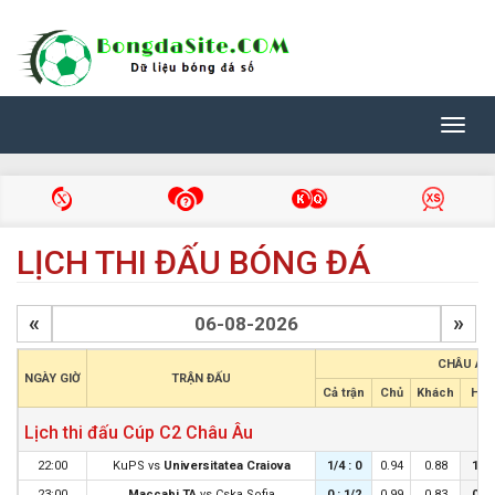
Toggl
navig
LỊCH THI ĐẤU BÓNG ĐÁ
«
»
CHÂU Á
NGÀY GIỜ
TRẬN ĐẤU
Cả trận
Chủ
Khách
Hiệp
Lịch thi đấu Cúp C2 Châu Âu
22:00
KuPS
vs
Universitatea Craiova
1/4 : 0
0.94
0.88
1/4 
23:00
Maccabi TA
vs
Cska Sofia
0 : 1/2
0.99
0.83
0 : 