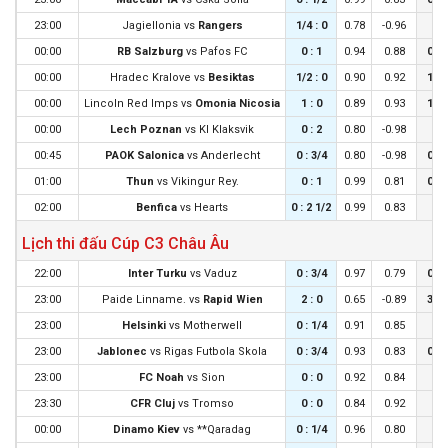
23:00
Jagiellonia
vs
Rangers
1/4 : 0
0.78
-0.96
0 :
00:00
RB Salzburg
vs
Pafos FC
0 : 1
0.94
0.88
0 : 
00:00
Hradec Kralove
vs
Besiktas
1/2 : 0
0.90
0.92
1/4 
00:00
Lincoln Red Imps
vs
Omonia Nicosia
1 : 0
0.89
0.93
1/2 
00:00
Lech Poznan
vs
KI Klaksvik
0 : 2
0.80
-0.98
0 :
00:45
PAOK Salonica
vs
Anderlecht
0 : 3/4
0.80
-0.98
0 : 
01:00
Thun
vs
Vikingur Rey.
0 : 1
0.99
0.81
0 : 
02:00
Benfica
vs
Hearts
0 : 2 1/2
0.99
0.83
0 :
Lịch thi đấu Cúp C3 Châu Âu
22:00
Inter Turku
vs
Vaduz
0 : 3/4
0.97
0.79
0 : 
23:00
Paide Linname.
vs
Rapid Wien
2 : 0
0.65
-0.89
3/4 
23:00
Helsinki
vs
Motherwell
0 : 1/4
0.91
0.85
0 :
23:00
Jablonec
vs
Rigas Futbola Skola
0 : 3/4
0.93
0.83
0 : 
23:00
FC Noah
vs
Sion
0 : 0
0.92
0.84
0 :
23:30
CFR Cluj
vs
Tromso
0 : 0
0.84
0.92
0 :
00:00
Dinamo Kiev
vs
**Qaradag
0 : 1/4
0.96
0.80
0 :