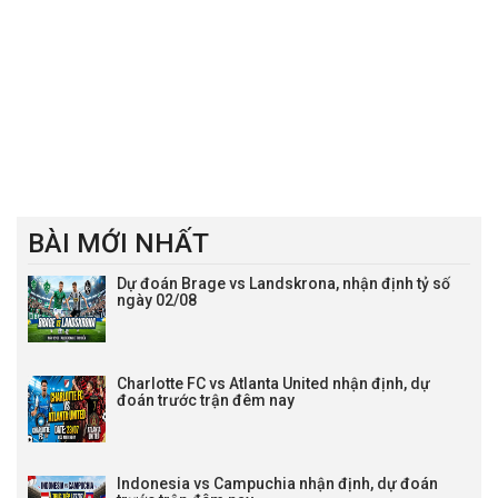
BÀI MỚI NHẤT
Dự đoán Brage vs Landskrona, nhận định tỷ số
ngày 02/08
Charlotte FC vs Atlanta United nhận định, dự
đoán trước trận đêm nay
Indonesia vs Campuchia nhận định, dự đoán