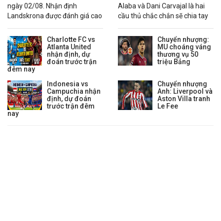
ngày 02/08. Nhận định
Alaba và Dani Carvajal là hai
03:00
Alianza Atletico
vs
Cienciano
0 : 1/4
0.98
0.90
0 :
Landskrona được đánh giá cao
cầu thủ chắc chắn sẽ chia tay
hơn nhờ chuỗi phong độ ổn
Real Madrid trong mùa hè
Lịch thi đấu VĐQG Venezuela
định.
2026.
Charlotte FC vs
Chuyển nhượng:
02:30
Atlanta United
Rayo Zuliano
vs
Anzoategui
0 : 0
MU choáng váng
0.79
0.91
0 :
nhận định, dự
thương vụ 50
04:00
Estu.Merida
vs
Zamora Barinas
0 : 1/4
0.74
0.96
0 : 
đoán trước trận
triệu Bảng
đêm nay
05:30
Puerto Cabello
vs
Caracas
0 : 1/2
0.55
-0.85
0 : 
Indonesia vs
Chuyển nhượng
Lịch thi đấu Hạng 2 Iceland
Campuchia nhận
Anh: Liverpool và
định, dự đoán
Aston Villa tranh
02:15
IR Reykjavik
vs
KF Aegir. Thor
0 : 1 1/4
0.91
0.91
0 : 
trước trận đêm
Le Fee
nay
Lịch thi đấu VĐ Nữ Châu Phi
03:00
Mali Nữ
vs
Ghana Nữ
3/4 : 0
0.93
0.89
1/4 
03:00
Cape Verde Nữ
vs
Cameroon Nữ
1 1/4 : 0
0.94
0.88
1/2 