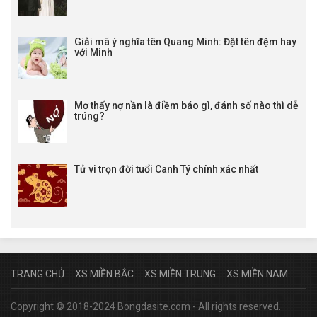
Giải mã ý nghĩa tên Quang Minh: Đặt tên đệm hay
với Minh
Mơ thấy nợ nần là điềm báo gì, đánh số nào thì dễ
trúng?
Tử vi trọn đời tuổi Canh Tý chính xác nhất
TRANG CHỦ
XS MIỀN BẮC
XS MIỀN TRUNG
XS MIỀN NAM
Copyright © 2018-2024 Bongdasite.com - All rights reserved.