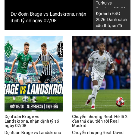
Turku vs
21:00
Surkhon Termiz
vs
Navbahor
3/4 : 0
-0.99
0.81
1
Sarajevo 22h00
a, nhận
Charlotte FC vs Atlanta United nhận
Đội hình PSG
hôm nay
21:30
Lok. Tashkent
vs
Dinamo Samarkand
0 : 1/4
0.70
-0.88
0
2026: Danh sách
định, dự đoán trước trận đêm nay
22:00
Xorazm Urganch
vs
Mashal Mubarek
0 : 3/4
0.92
0.90
0
cầu thủ, sơ đồ
chiến thuật
Lịch thi đấu VĐQG Argentina
05:30
Rosario Central
vs
Aldosivi
0 : 1
0.90
0.99
0
07:45
Ind.Rivadavia
vs
Estudiantes Rio Cuarto
0 : 1
0.92
0.97
0
Lịch thi đấu VĐQG Chi Lê
07:30
Univ. Catolica(CHL)
vs
Cobresal
0 : 1 1/2
0.91
0.97
0
Lịch thi đấu VĐQG Paraguay
04:30
Rubio nu
vs
Deportivo Recoleta
0 : 1/4
0.96
0.86
Lịch thi đấu Hạng 2 Ba Lan
23:00
Polonia Bytom
vs
Pogon Siedlce
0 : 1/2
0.70
-0.86
0
Dự đoán Brage vs
Chuyển nhượng Real: Hé lộ 2
01:30
Polonia Wars.
vs
Ruch Chorzow
0 : 1/4
0.94
0.90
Landskrona, nhận định tỷ số
cầu thủ đầu tiên rời Real
ngày 02/08
Madrid
Lịch thi đấu Hạng 2 Iceland
Dự đoán Brage vs Landskrona
Chuyển nhượng Real: David