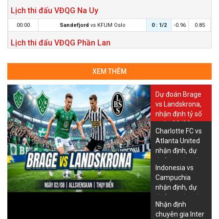
Lịch thi đấu VĐQG Na Uy
00:00
Sandefjord
vs
KFUM Oslo
0 : 1/2
-0.96
0.85
0
Lịch thi đấu VĐQG Phần Lan
23:00
Seinajoen JK
vs
Gnistan
0 : 1/2
-0.98
0.87
0
XEM THÊM
Lịch thi đấu VĐQG Áo
00:30
SCR Altach
vs
WSG Tirol
0 : 1/2
0.99
0.90
0
Dự đoán Brage
vs Landskrona,
Lịch thi đấu VĐQG Đan Mạch
nhận định tỷ số
00:00
Sonderjyske
vs
Viborg
1/2 : 0
0.89
1.00
1
ngày 02/08
Charlotte FC vs
Lịch thi đấu VĐQG Nhật Bản
Atlanta United
nhận định, dự
17:25
Yokohama FM
vs
Kashima Antlers
1/4 : 0
0.85
-0.96
đoán trước trận
17:30
Gamba Osaka
vs
Urawa Red
0 : 1/4
Indonesia vs
-0.90
0.79
đêm nay
Campuchia
Lịch thi đấu VĐQG Trung Quốc
nhận định, dự
đoán trước trận
18:35
Beijing Guoan
vs
Shenzhen Peng City
0 : 1 1/4
0.92
0.94
0
Nhận định
đêm nay
chuyên gia Inter
Lịch thi đấu VĐQG Uzbekistan