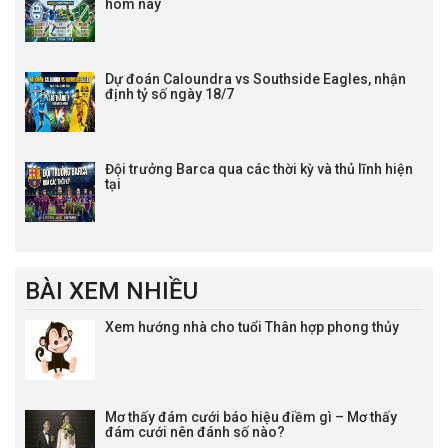
hôm nay
Dự đoán Caloundra vs Southside Eagles, nhận
định tỷ số ngày 18/7
Đội trưởng Barca qua các thời kỳ và thủ lĩnh hiện
tại
BÀI XEM NHIỀU
Xem hướng nhà cho tuổi Thân hợp phong thủy
Mơ thấy đám cưới báo hiệu điềm gì – Mơ thấy
đám cưới nên đánh số nào?