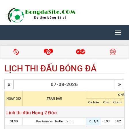
Toggl
navig
LỊCH THI ĐẤU BÓNG ĐÁ
«
»
CHÂU 
NGÀY GIỜ
TRẬN ĐẤU
Cả trận
Chủ
Khách
H
Lịch thi đấu Hạng 2 Đức
01:30
Bochum
vs
Hertha Berlin
0 : 1/4
-0.93
0.82