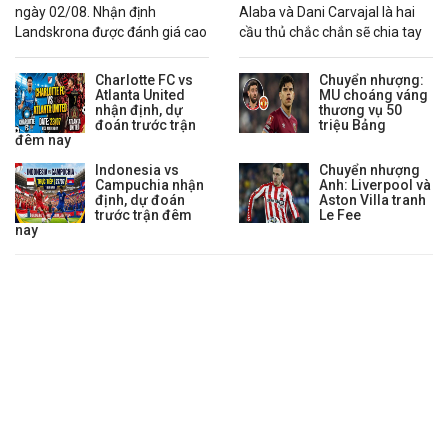
01:15
KA Akureyri
vs
Hafnarfjordur
0 : 1/4
0.94
0.9
ngày 02/08. Nhận định
Alaba và Dani Carvajal là hai
Landskrona được đánh giá cao
cầu thủ chắc chắn sẽ chia tay
03:15
Breidablik
vs
Valur Rey.
0 : 3/4
0.85
-0.9
hơn nhờ chuỗi phong độ ổn
Real Madrid trong mùa hè
Lịch thi đấu VĐQG Ireland
định.
2026.
Charlotte FC vs
Chuyển nhượng:
Atlanta United
MU choáng váng
FT 3 - 1
Waterford FC
vs
Bohemians
1/4 : 0
-0.93
0.8
nhận định, dự
thương vụ 50
22:59
đoán trước trận
Shelbourne
vs
St. Patricks
triệu Bảng
1/4 : 0
-0.95
0.8
đêm nay
Lịch thi đấu VĐQG Latvia
Indonesia vs
Chuyển nhượng
Campuchia nhận
Anh: Liverpool và
FT 1 - 2
SK Super Nova
vs
FK Liepaja
3/4 : 0
0.91
0.9
định, dự đoán
Aston Villa tranh
trước trận đêm
Le Fee
FT 0 - 1
Jelgava
vs
FK Auda
1/2 : 0
-0.99
0.8
nay
FT 4 - 1
Riga FC
vs
FK Ogre United
0 : 3
0.78
-0.9
00:00
Rigas Futbola Skola
vs
FK Grobina
Lịch thi đấu VĐQG Lithuania
FT 3 - 4
FA Siauliai
vs
Dziugas FC
1/4 : 0
0.90
0.9
22:45
FK Banga
vs
FK Suduva
0 : 0
-0.77
0.6
23:00
FK Kauno Zalgiris
vs
Hegelmann Litauen
Lịch thi đấu VĐQG Na Uy