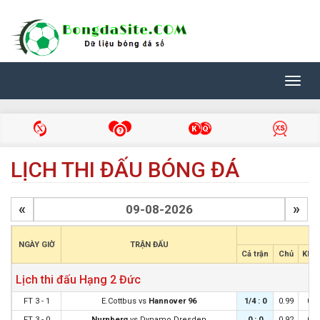
Toggl
navig
LỊCH THI ĐẤU BÓNG ĐÁ
«
»
NGÀY GIỜ
TRẬN ĐẤU
Cả trận
Chủ
Khá
Lịch thi đấu Hạng 2 Đức
FT 3 - 1
E.Cottbus
vs
Hannover 96
1/4 : 0
0.99
0.9
FT 3 - 0
Nurnberg
vs
Dynamo Dresden
0 : 0
0.92
0.9