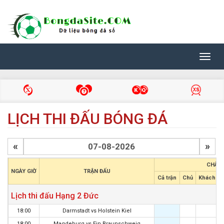
Toggl
navig
LỊCH THI ĐẤU BÓNG ĐÁ
«
»
CHÂU 
NGÀY GIỜ
TRẬN ĐẤU
Cả trận
Chủ
Khách
H
Lịch thi đấu Hạng 2 Đức
18:00
Darmstadt
vs
Holstein Kiel
18:00
Magdeburg
vs
Ein.Braunschweig