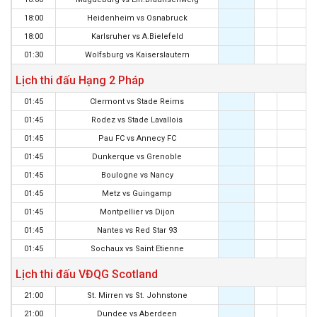
18:00
Heidenheim
vs
Osnabruck
18:00
Karlsruher
vs
A.Bielefeld
01:30
Wolfsburg
vs
Kaiserslautern
Lịch thi đấu Hạng 2 Pháp
01:45
Clermont
vs
Stade Reims
01:45
Rodez
vs
Stade Lavallois
01:45
Pau FC
vs
Annecy FC
01:45
Dunkerque
vs
Grenoble
01:45
Boulogne
vs
Nancy
01:45
Metz
vs
Guingamp
01:45
Montpellier
vs
Dijon
01:45
Nantes
vs
Red Star 93
01:45
Sochaux
vs
Saint Etienne
Lịch thi đấu VĐQG Scotland
21:00
St. Mirren
vs
St. Johnstone
21:00
Dundee
vs
Aberdeen