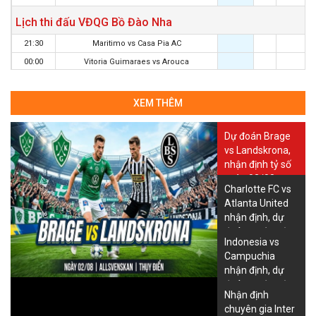
Lịch thi đấu VĐQG Bồ Đào Nha
21:30
Maritimo
vs
Casa Pia AC
00:00
Vitoria Guimaraes
vs
Arouca
02:30
Amadora
vs
Sporting Lisbon
XEM THÊM
Lịch thi đấu VĐQG Hà Lan
21:30
NEC Nijmegen
vs
Telstar
Dự đoán Brage
23:45
Go Ahead Eagles
vs
Willem II
vs Landskrona,
01:00
PSV Eindhoven
vs
Fortuna Sittard
nhận định tỷ số
ngày 02/08
02:00
AZ Alkmaar
vs
ADO Den Haag
Charlotte FC vs
Atlanta United
Lịch thi đấu VĐQG Nga
nhận định, dự
19:30
Krylya Sovetov
vs
Baltika
đoán trước trận
Indonesia vs
đêm nay
22:00
Lok. Moscow
vs
Akron Togliatti
Campuchia
00:30
Rostov
vs
CSKA Moscow
nhận định, dự
đoán trước trận
Lịch thi đấu VĐQG Ba Lan
Nhận định
đêm nay
chuyên gia Inter
19:45
Radomiak Radom
vs
Gornik Zabrze