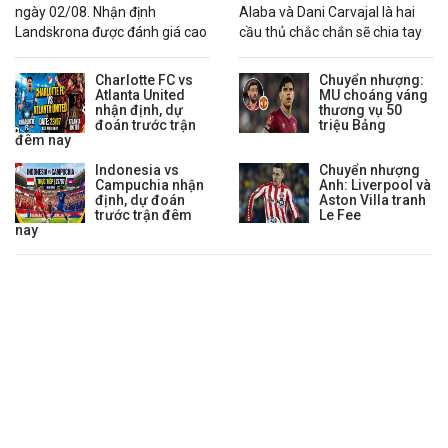
23:00
Trans Narva
vs
Nomme Kalju
ngày 02/08. Nhận định
Alaba và Dani Carvajal là hai
Landskrona được đánh giá cao
cầu thủ chắc chắn sẽ chia tay
Lịch thi đấu VĐQG Georgia
hơn nhờ chuỗi phong độ ổn
Real Madrid trong mùa hè
21:00
Dinamo Batumi
vs
Gagra Tbilisi
định.
2026.
Charlotte FC vs
Chuyển nhượng:
Atlanta United
MU choáng váng
21:00
FC Iberia 1999
vs
Dila Gori
nhận định, dự
thương vụ 50
21:00
FC Rustavi
vs
Torpedo Kut.
đoán trước trận
triệu Bảng
đêm nay
21:00
FC Spaeri
vs
Dinamo Tbilisi
Indonesia vs
Chuyển nhượng
21:00
Meshakhte Tkibuli
vs
Samgurali Tskh.
Campuchia nhận
Anh: Liverpool và
định, dự đoán
Aston Villa tranh
Lịch thi đấu VĐQG Hungary
trước trận đêm
Le Fee
nay
23:00
MTK Budapest
vs
Puskas Akademia
23:00
Kisvarda FC
vs
Ujpest
23:00
Vasas Budapest
vs
Zalaegerzseg
23:00
Gyori ETO
vs
Ferencvaros
23:00
Paksi
vs
Kispest Honved
23:00
Debreceni
vs
Nyiregyhaza
Lịch thi đấu VĐQG Latvia
20:00
BFC Daugavpils
vs
FK Tukums 2000