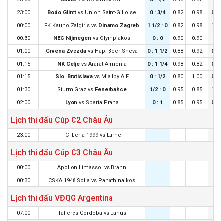
23:00
Bodo Glimt
vs
Union Saint-Gilloise
0 : 3/4
0.82
0.98
0 : 
00:00
FK Kauno Zalgiris
vs
Dinamo Zagreb
1 1/2 : 0
0.82
0.98
1/2 
00:30
NEC Nijmegen
vs
Olympiakos
0 : 0
0.90
0.90
0 :
01:00
Crvena Zvezda
vs
Hap. Beer Sheva
0 : 1 1/2
0.88
0.92
0 : 
01:15
NK Celje
vs
Ararat-Armenia
0 : 1 1/4
0.98
0.82
0 : 
01:15
Slo. Bratislava
vs
Mjallby AIF
0 : 1/2
0.80
1.00
0 : 
01:30
Sturm Graz
vs
Fenerbahce
1/2 : 0
0.95
0.85
1/4 
02:00
Lyon
vs
Sparta Praha
0 : 1
0.85
0.95
0 : 
Lịch thi đấu Cúp C2 Châu Âu
23:00
FC Iberia 1999
vs
Larne
Lịch thi đấu Cúp C3 Châu Âu
00:00
Apollon Limassol
vs
Brann
00:30
CSKA 1948 Sofia
vs
Panathinaikos
Lịch thi đấu VĐQG Argentina
07:00
Talleres Cordoba
vs
Lanus