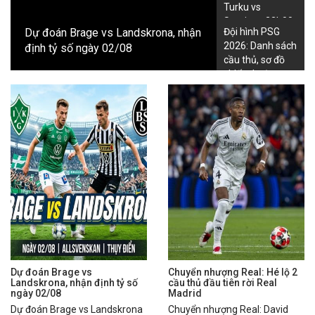
Turku vs
Lịch thi đấu Canadian Championship
Sarajevo 22h00
skrona, nhận
Charlotte FC vs Atlanta United nhận
Đội hình PSG
hôm nay
06:05
Atletico Ottawa
vs
Supra du Quebec
2026: Danh sách
định, dự đoán trước trận đêm nay
cầu thủ, sơ đồ
Lịch thi đấu U21 Thụy Điển
chiến thuật
19:00
Norrby IF U21
vs
Oddevold U21
21:00
Falkenbergs U21
vs
Halmstads U21
Dự đoán Brage vs
Chuyển nhượng Real: Hé lộ 2
Landskrona, nhận định tỷ số
cầu thủ đầu tiên rời Real
ngày 02/08
Madrid
Dự đoán Brage vs Landskrona
Chuyển nhượng Real: David