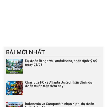
BÀI MỚI NHẤT
Dự đoán Brage vs Landskrona, nhận định tỷ số
ngày 02/08
Charlotte FC vs Atlanta United nhận định, dự
đoán trước trận đêm nay
Indonesia vs Campuchia nhận định, dự đoán