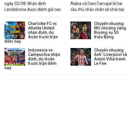
ngày 02/08. Nhận định
Alaba và Dani Carvajal là hai
Landskrona được đánh giá cao
cầu thủ chắc chắn sẽ chia tay
hơn nhờ chuỗi phong độ ổn
Real Madrid trong mùa hè
định.
2026.
Charlotte FC vs
Chuyển nhượng:
Atlanta United
MU choáng váng
nhận định, dự
thương vụ 50
đoán trước trận
triệu Bảng
đêm nay
Indonesia vs
Chuyển nhượng
Campuchia nhận
Anh: Liverpool và
định, dự đoán
Aston Villa tranh
trước trận đêm
Le Fee
nay