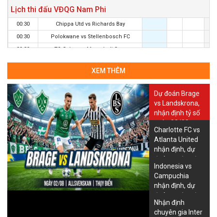
Lịch thi đấu VĐQG Nam Phi
00:30
Chippa Utd
vs
Richards Bay
00:30
Polokwane
vs
Stellenbosch FC
00:30
TS Galaxy
vs
Mamelodi Sun.
Lịch thi đấu Hạng 2 Thụy Điển
XEM THÊM
00:00
Helsingborg
vs
Varnamo
Dự đoán Brage
Lịch thi đấu Hạng 2 Brazil
vs Landskrona,
nhận định tỷ số
05:30
Avai/SC
vs
CRB/AL
ngày 02/08
Lịch thi đấu Hạng 3 Phần Lan
Charlotte FC vs
Atlanta United
22:30
PK Keski Uusimaa
vs
Inter Turku/2
nhận định, dự
22:30
RoPS Rovaniemi
vs
KuPS Akatemia
đoán trước trận
Indonesia vs
đêm nay
22:30
Jyvaskyla JK
vs
Tampere Utd
Campuchia
22:30
TPV Tampere
vs
SalPa Salo
nhận định, dự
đoán trước trận
Lịch thi đấu Nữ Hàn Quốc
Nhận định
đêm nay
chuyên gia Inter
17:00
Hwacheon KSPO Nữ
vs
Red Angels Nữ