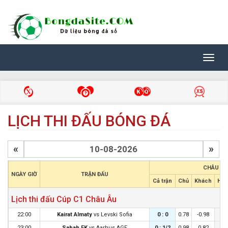
Toggl
navig
LỊCH THI ĐẤU BÓNG ĐÁ
«
»
CHÂU Á
NGÀY GIỜ
TRẬN ĐẤU
Cả trận
Chủ
Khách
Hiệ
Lịch thi đấu Cúp C1 Châu Âu
22:00
Kairat Almaty
vs
Levski Sofia
0 : 0
0.78
-0.98
0 :
23:00
Sabah FK
vs
Aarhus AGF
0 : 1/2
0.98
0.82
0 :