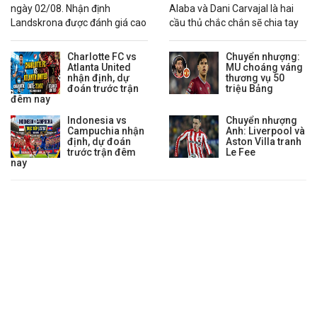
ngày 02/08. Nhận định
Alaba và Dani Carvajal là hai
Lịch thi đấu VĐQG Na Uy
Landskrona được đánh giá cao
cầu thủ chắc chắn sẽ chia tay
hơn nhờ chuỗi phong độ ổn
Real Madrid trong mùa hè
19:30
Start Kristiansand
vs
Fredrikstad
định.
2026.
Charlotte FC vs
Chuyển nhượng:
22:00
HamKam
vs
Aalesund
Atlanta United
MU choáng váng
nhận định, dự
thương vụ 50
00:15
Kristiansund
vs
Molde
đoán trước trận
triệu Bảng
đêm nay
Lịch thi đấu VĐQG Thụy Sỹ
Indonesia vs
Chuyển nhượng
19:00
Lugano
vs
Zurich
Campuchia nhận
Anh: Liverpool và
định, dự đoán
Aston Villa tranh
21:30
Sion
vs
Vaduz
trước trận đêm
Le Fee
21:30
St. Gallen
vs
Luzern
nay
Lịch thi đấu VĐQG Thụy Điển
19:00
Hammarby
vs
Hacken
0 : 1
0.84
1.06
19:00
Malmo
vs
Degerfors IF
0 : 1
0.82
1.08
21:30
Goteborg
vs
Kalmar
0 : 0
0.81
1.09
21:30
Halmstads
vs
GAIS
3/4 : 0
1.05
0.85
Lịch thi đấu VĐQG Áo
22:00
SV Ried
vs
Rapid Wien