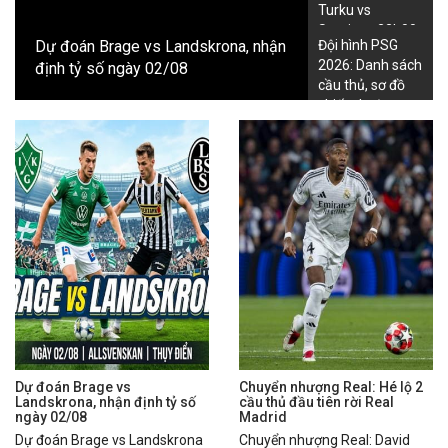
23:00
Levadia T.
vs
Nomme United
Turku vs
Sarajevo 22h00
Lịch thi đấu VĐQG Iceland
a, nhận
Charlotte FC vs Atlanta United nhận
Đội hình PSG
hôm nay
2026: Danh sách
định, dự đoán trước trận đêm nay
01:00
IA Akranes
vs
Thor Akureyri
cầu thủ, sơ đồ
01:00
KA Akureyri
vs
Hafnarfjordur
chiến thuật
01:00
Stjarnan
vs
Keflavik
01:00
Vikingur Rey.
vs
Vestmannaeyjar
02:15
Breidablik
vs
Valur Rey.
Lịch thi đấu VĐQG Latvia
20:00
SK Super Nova
vs
FK Liepaja
20:00
Jelgava
vs
FK Auda
22:00
Riga FC
vs
FK Ogre United
00:00
Rigas Futbola Skola
vs
FK Grobina
Lịch thi đấu VĐQG Lithuania
Dự đoán Brage vs
Chuyển nhượng Real: Hé lộ 2
22:30
FK Banga
vs
FK Suduva
Landskrona, nhận định tỷ số
cầu thủ đầu tiên rời Real
22:45
FA Siauliai
vs
Dziugas FC
ngày 02/08
Madrid
Dự đoán Brage vs Landskrona
Chuyển nhượng Real: David
23:00
FK Kauno Zalgiris
vs
Hegelmann Litauen