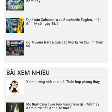
hôm nay
02:00
CA Mitre Salta
vs
Def.Belgrano
02:00
Racing Cordoba
vs
CA San Miguel
02:30
Godoy Cruz
vs
Chaco For Ever
Dự đoán Caloundra vs Southside Eagles, nhận
định tỷ số ngày 18/7
03:00
Quilmes
vs
Almagro
03:30
Gimnasia y Tiro
vs
Nueva Chicago
04:00
San Martin Tucuman
vs
San Martin SJ
Đội trưởng Barca qua các thời kỳ và thủ lĩnh hiện
tại
Lịch thi đấu Hạng 3 Thụy Điển
19:00
Enkopings
vs
Karlbergs BK
19:00
Kristianstads
vs
Angelholms
19:00
Skovde
vs
Lunds BK
BÀI XEM NHIỀU
19:00
Eskilsminne IF
vs
Rosengard
19:00
Tvaakers IF
vs
Atvidabergs
Xem hướng nhà cho tuổi Thân hợp phong thủy
19:00
IFK Stocksund
vs
Gefle IF
19:00
Hammarby Talang
vs
FBK Karlstad
19:00
AFC Malmo
vs
Trelleborgs
Mơ thấy đám cưới báo hiệu điềm gì – Mơ thấy
19:00
Jarfalla
vs
Karlstad Fotboll
đám cưới nên đánh số nào?