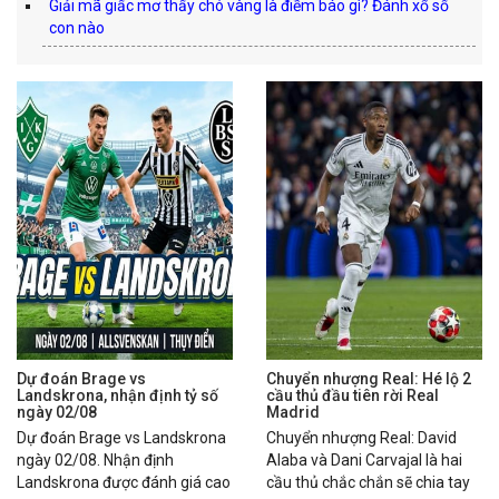
Giải mã giấc mơ thấy chó vàng là điềm báo gì? Đánh xổ số
con nào
Dự đoán Brage vs
Chuyển nhượng Real: Hé lộ 2
Landskrona, nhận định tỷ số
cầu thủ đầu tiên rời Real
ngày 02/08
Madrid
Dự đoán Brage vs Landskrona
Chuyển nhượng Real: David
ngày 02/08. Nhận định
Alaba và Dani Carvajal là hai
Landskrona được đánh giá cao
cầu thủ chắc chắn sẽ chia tay