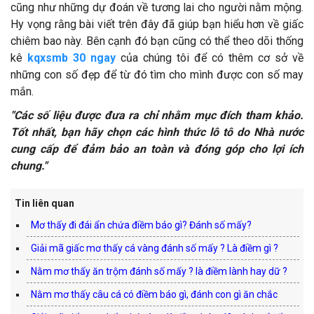
cũng như những dự đoán về tương lai cho người nằm mộng.
Hy vọng rằng bài viết trên đây đã giúp bạn hiểu hơn về giấc
chiêm bao này. Bên cạnh đó bạn cũng có thể theo dõi thống
kê
kqxsmb 30 ngay
của chúng tôi để có thêm cơ sở về
những con số đẹp để từ đó tìm cho mình được con số may
mắn.
"Các số liệu được đưa ra chỉ nhằm mục đích tham khảo.
Tốt nhất, bạn hãy chọn các hình thức lô tô do Nhà nước
cung cấp để đảm bảo an toàn và đóng góp cho lợi ích
chung."
Tin liên quan
Mơ thấy đi đái ẩn chứa điềm báo gì? Đánh số mấy?
Giải mã giấc mơ thấy cá vàng đánh số mấy ? Là điềm gì ?
Nằm mơ thấy ăn trộm đánh số mấy ? là điềm lành hay dữ ?
Nằm mơ thấy câu cá có điềm báo gì, đánh con gì ăn chắc