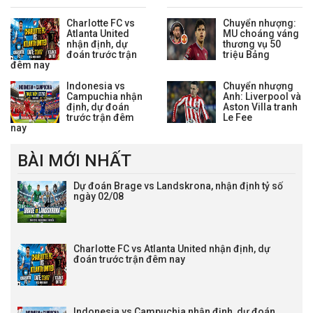
hơn nhờ chuỗi phong độ ổn
Real Madrid trong mùa hè
định.
2026.
Charlotte FC vs
Chuyển nhượng:
Atlanta United
MU choáng váng
nhận định, dự
thương vụ 50
đoán trước trận
triệu Bảng
đêm nay
Indonesia vs
Chuyển nhượng
Campuchia nhận
Anh: Liverpool và
định, dự đoán
Aston Villa tranh
trước trận đêm
Le Fee
nay
BÀI MỚI NHẤT
Dự đoán Brage vs Landskrona, nhận định tỷ số
ngày 02/08
Charlotte FC vs Atlanta United nhận định, dự
đoán trước trận đêm nay
Indonesia vs Campuchia nhận định, dự đoán