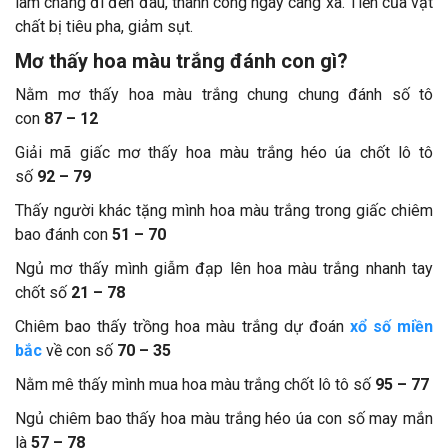
làm chẳng đi đến đâu, thành công ngày càng xa. Tiền của vật
chất bị tiêu pha, giảm sụt.
Mơ thấy hoa màu trắng đánh con gì?
Nằm mơ thấy hoa màu trắng chung chung đánh số tô
con
87 – 12
Giải mã giấc mơ thấy hoa màu trắng héo úa chốt lô tô
số
92 – 79
Thấy người khác tặng mình hoa màu trắng trong giấc chiêm
bao đánh con
51 – 70
Ngủ mơ thấy mình giẫm đạp lên hoa màu trắng nhanh tay
chốt số
21 – 78
Chiêm bao thấy trồng hoa màu trắng dự đoán
xổ số miền
bắc
về con số
70 – 35
Nằm mê thấy mình mua hoa màu trắng chốt lô tô số
95 – 77
Ngủ chiêm bao thấy hoa màu trắng héo úa con số may mắn
là
57 – 78