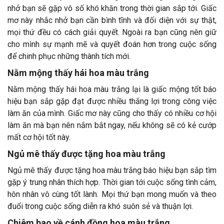
nhở bạn sẽ gặp vô số khó khăn trong thời gian sắp tới. Giấc
mơ này nhắc nhở bạn cần bình tĩnh và đối diện với sự thật,
mọi thứ đều có cách giải quyết. Ngoài ra bạn cũng nên giữ
cho mình sự mạnh mẽ và quyết đoán hơn trong cuộc sống
để chinh phục những thành tích mới.
Nằm mộng thấy hái hoa màu trắng
Nằm mộng thấy hái hoa màu trắng lại là giấc mộng tốt báo
hiệu bạn sắp gặp đạt được nhiều thắng lợi trong công việc
làm ăn của mình. Giấc mơ này cũng cho thấy có nhiều cơ hội
làm ăn mà bạn nên nắm bắt ngay, nếu không sẽ có kẻ cướp
mất cơ hội tốt này.
Ngủ mê thấy được tặng hoa màu trắng
Ngủ mê thấy được tặng hoa màu trắng báo hiệu bạn sắp tìm
gặp ý trung nhân thích hợp. Thời gian tới cuộc sống tình cảm,
hôn nhân vô cùng tốt lành. Mọi thứ bạn mong muốn và theo
đuổi trong cuộc sống diễn ra khó suôn sẻ và thuận lợi.
Chiêm bao về cánh đồng hoa màu trắng