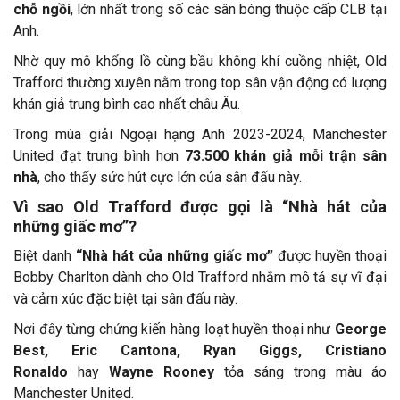
chỗ ngồi
, lớn nhất trong số các sân bóng thuộc cấp CLB tại
Anh.
Nhờ quy mô khổng lồ cùng bầu không khí cuồng nhiệt, Old
Trafford thường xuyên nằm trong top sân vận động có lượng
khán giả trung bình cao nhất châu Âu.
Trong mùa giải Ngoại hạng Anh 2023-2024, Manchester
United đạt trung bình hơn
73.500 khán giả mỗi trận sân
nhà
, cho thấy sức hút cực lớn của sân đấu này.
Vì sao Old Trafford được gọi là “Nhà hát của
những giấc mơ”?
Biệt danh
“Nhà hát của những giấc mơ”
được huyền thoại
Bobby Charlton dành cho Old Trafford nhằm mô tả sự vĩ đại
và cảm xúc đặc biệt tại sân đấu này.
Nơi đây từng chứng kiến hàng loạt huyền thoại như
George
Best, Eric Cantona, Ryan Giggs, Cristiano
Ronaldo
hay
Wayne Rooney
tỏa sáng trong màu áo
Manchester United.