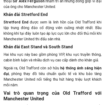
thoại
Sir Alex Ferguson
nhằm tri ân những đóng góp vĩ đại
của ông cho Manchester United.
Khán đài Stretford End
Stretford End
được xem là linh hồn của Old Trafford khi
tập trung đông đảo cổ động viên cuồng nhiệt nhất. Bầu
không khí tại đây luôn tạo áp lực cực lớn cho đối thủ mỗi khi
Manchester United thi đấu sân nhà.
Khán đài East Stand và South Stand
Hai khu vực này bao gồm phòng VIP, khu vực truyền thông,
cabin bình luận và nhiều dịch vụ cao cấp dành cho khán giả.
Ngoài ra, Old Trafford còn sở hữu
hệ thống ánh sáng hiện
đại
, phòng thay đồ tiêu chuẩn quốc tế và khu bảo tàng
Manchester United nổi tiếng thu hút hàng triệu lượt khách
mỗi năm.
Vai trò quan trọng của Old Trafford với
Manchester United