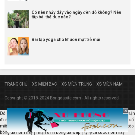
Có nên nhảy dây vào ngày đèn đỏ không? Nên
tập bài thể dục nào?
Bài tập yoga cho khuôn mặt trẻ mãi
TRANG CHỦ
XS MIỀN BẮC
XS MIỀN TRUNG
XS MIỀN NAM
Copyright © 2018-2024 Bongdasite.com - All rights reserved.
Đối tác:
|
|
|
lịch bóng đá hôm nay
kqbd anh
tỷ lệ bóng đá hôm nay
nhận
|
|
|
định bóng đá
kèo bóng đá Ý
xổ số miền bắc 30 ngày
quay thử xổ số
|
|
|
miền bắc
dự đoán xổ số miền trung chính xác 100
quay thử mn
kèo
|
|
bóng đá hôm nay
nhận định bóng đá wap
tỷ lệ cá cược hôm nay