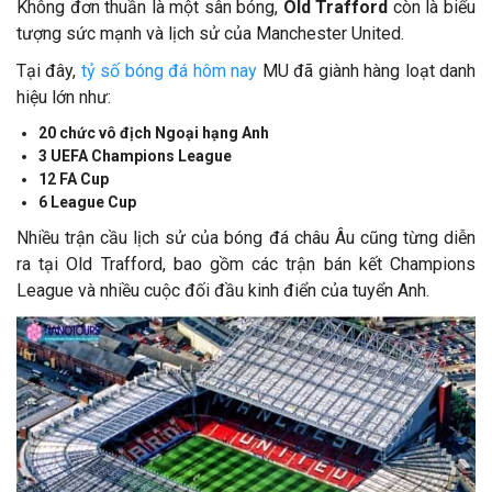
Không đơn thuần là một sân bóng,
Old Trafford
còn là biểu
tượng sức mạnh và lịch sử của Manchester United.
Tại đây,
tỷ số bóng đá hôm nay
MU đã giành hàng loạt danh
hiệu lớn như:
20 chức vô địch Ngoại hạng Anh
3 UEFA Champions League
12 FA Cup
6 League Cup
Nhiều trận cầu lịch sử của bóng đá châu Âu cũng từng diễn
ra tại Old Trafford, bao gồm các trận bán kết Champions
League và nhiều cuộc đối đầu kinh điển của tuyển Anh.