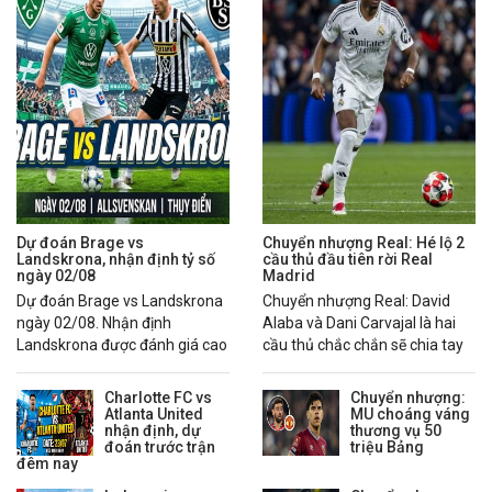
Dự đoán Brage vs
Chuyển nhượng Real: Hé lộ 2
Landskrona, nhận định tỷ số
cầu thủ đầu tiên rời Real
ngày 02/08
Madrid
Dự đoán Brage vs Landskrona
Chuyển nhượng Real: David
ngày 02/08. Nhận định
Alaba và Dani Carvajal là hai
Landskrona được đánh giá cao
cầu thủ chắc chắn sẽ chia tay
hơn nhờ chuỗi phong độ ổn
Real Madrid trong mùa hè
định.
2026.
Charlotte FC vs
Chuyển nhượng:
Atlanta United
MU choáng váng
nhận định, dự
thương vụ 50
đoán trước trận
triệu Bảng
đêm nay