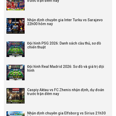
trước trận đêm nay
01:59
LDU Quito
vs
Independiente JT
Lịch thi đấu VĐQG Paraguay
Nhận định chuyên gia Inter Turku vs Sarajevo
02:00
CS San Lorenzo
vs
Sportivo Luqueno
1/4 : 0
0.80
-0.93
22h00 hôm nay
04:30
Nacional(PAR)
vs
Guarani CA
0 : 1/4
0.92
0.96
Lịch thi đấu VĐQG Uruguay
Đội hình PSG 2026: Danh sách cầu thủ, sơ đồ
21:00
Danubio
vs
Cerro Montevideo
0 : 1/2
-0.98
0.80
chiến thuật
01:00
Defensor SC
vs
Wanderers
0 : 1/4
0.89
0.93
04:30
Nacional(URU)
vs
Boston River
0 : 1
0.92
0.90
Đội hình Real Madrid 2026: Sơ đồ và giá trị đội
Lịch thi đấu Hạng 2 Nga
hình
12:00
SKA-Khabarovsk
vs
Spartak Kostroma
1/2 : 0
0.86
1.00
21:00
Kamaz
vs
Volga Ulyanovsk
0 : 0
0.83
-0.97
22:30
Rotor Volgograd
vs
Chelyabinsk
0 : 3/4
-0.96
0.82
Caspiy Aktau vs FC Zhenis nhận định, dự đoán
trước trận đêm nay
23:00
Veles Moscow
vs
Leningradets
0 : 1/4
0.89
0.97
Lịch thi đấu Hạng 2 Ba Lan
19:30
LKS Lodz
vs
Chrobry Glogow
0 : 1/2
0.66
-0.83
Nhận định chuyên gia Elfsborg vs Sirius 21h30