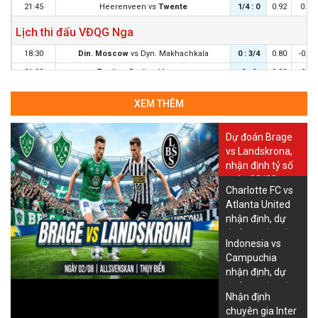
21:45
Heerenveen
vs
Twente
1/4 : 0
0.92
0.97
Lịch thi đấu VĐQG Nga
18:30
Din. Moscow
vs
Dyn. Makhachkala
0 : 3/4
0.80
-0.92
21:00
Zenit
vs
Rodina Moscow
0 : 2
0.88
-0.99
00:30
Rubin Kazan
vs
FK Orenburg
0 : 1/2
-0.99
0.88
XEM THÊM
00:30
Spartak Moscow
vs
Krasnodar
0 : 1/4
0.85
-0.96
Lịch thi đấu VĐQG Ba Lan
Dự đoán Brage
vs Landskrona,
19:45
Rakow Czestochowa
vs
Zaglebie Lubin
nhận định tỷ số
22:30
Katowice
vs
Wieczysta Krakow
ngày 02/08
Charlotte FC vs
22:30
Lech Poznan
vs
Piast Gliwice
0 : 1
0.98
0.90
Atlanta United
01:15
Jagiellonia
vs
Widzew Lodz
0 : 1/4
-0.97
0.85
nhận định, dự
đoán trước trận
Lịch thi đấu VĐQG Bulgaria
Indonesia vs
đêm nay
Campuchia
23:00
Botev Vratsa
vs
Slavia Sofia
nhận định, dự
23:00
Cherno More
vs
Ludogorets
3/4 : 0
0.87
0.97
đoán trước trận
Nhận định
đêm nay
Lịch thi đấu VĐQG Croatia
chuyên gia Inter