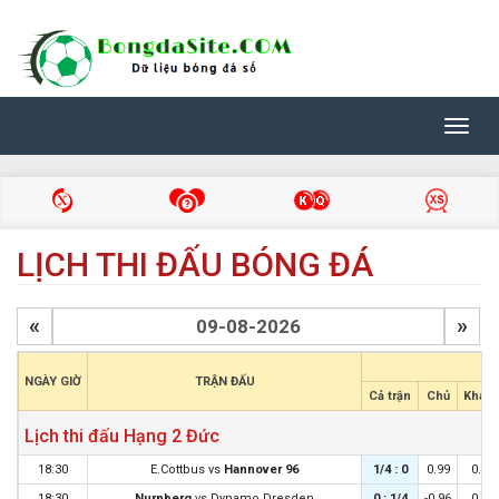
Toggl
navig
LỊCH THI ĐẤU BÓNG ĐÁ
«
»
C
NGÀY GIỜ
TRẬN ĐẤU
Cả trận
Chủ
Khác
Lịch thi đấu Hạng 2 Đức
18:30
E.Cottbus
vs
Hannover 96
1/4 : 0
0.99
0.90
18:30
Nurnberg
vs
Dynamo Dresden
0 : 1/4
-0.96
0.85