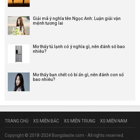
20:00
Varbergs BoIS
vs
Sandvikens
0 : 1/2
0.84
-0.95
20:00
Norrby
vs
Orebro
Giải mã ý nghĩa tên Ngọc Anh: Luận giải vận
mệnh tương lai
20:00
Helsingborg
vs
Varnamo
20:00
Osters
vs
Landskrona
20:00
Falkenbergs
vs
Nordic United FC
Mơ thấy tủ lạnh có ý nghĩa gì, nên đánh số bao
20:00
Norrkoping
vs
Brage
nhiêu?
20:00
Ljungskile SK
vs
Oddevold
20:00
Ostersunds
vs
GIF Sundsvall
Mơ thấy bạn chết có bí ẩn gì, nên đánh con số
Lịch thi đấu Hạng 2 Đan Mạch
bao nhiêu?
18:00
Hvidovre IF
vs
Esbjerg FB
0 : 1/4
-0.92
0.80
19:00
Aalborg BK
vs
Kolding IF
0 : 1/2
0.99
0.90
19:00
Vejle
vs
Hillerod
20:00
Fredericia
vs
Vendsyssel FF
0 : 3/4
0.86
-0.97
Lịch thi đấu Hạng 2 Nhật Bản
TRANG CHỦ
XS MIỀN BẮC
XS MIỀN TRUNG
XS MIỀN NAM
16:00
Iwaki FC
vs
FC Imabari
0 : 1/4
0.88
-0.99
Copyright © 2018-2024 Bongdasite.com - All rights reserved.
17:00
Montedio Yama.
vs
Tochigi City
0 : 0
0.85
-0.96