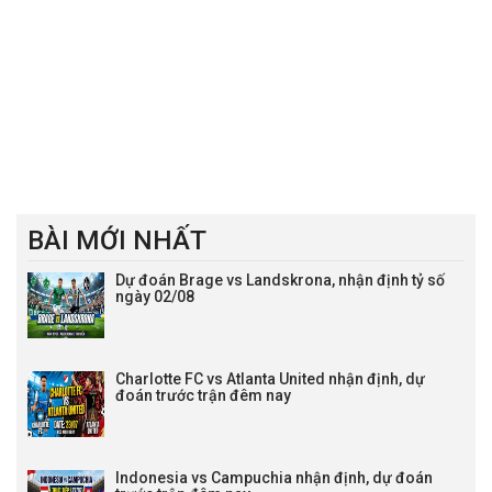
23:30
Dep.Concepcion
vs
U.Concepcion
0 : 1/2
0.97
0.92
02:00
O Higgins
vs
Deportes Limache
0 : 1/4
0.80
-0.92
04:30
U. La Calera
vs
Colo Colo
1/2 : 0
-0.96
0.84
07:00
Univ. de Chile
vs
Palestino
0 : 3/4
0.86
-0.98
Lịch thi đấu VĐQG Colombia
04:05
Alianza Petrolera
vs
Atl. Bucaramanga
0 : 0
-0.96
0.84
06:10
Jag de Cordoba
vs
Once Caldas
1/2 : 0
0.89
0.99
BÀI MỚI NHẤT
08:15
America Cali
vs
Atl. Nacional
0 : 1/4
-0.97
0.85
Lịch thi đấu VĐQG Ecuador
Dự đoán Brage vs Landskrona, nhận định tỷ số
ngày 02/08
01:59
Tecnico Uni.
vs
Mushuc Runa
01:59
SD Aucas
vs
Leones del Norte
01:59
Delfin SC
vs
Orense SC
0 : 1/4
-0.85
0.67
Charlotte FC vs Atlanta United nhận định, dự
01:59
Guayaquil City
vs
Emelec
0 : 0
-0.99
0.81
đoán trước trận đêm nay
01:59
Libertad (ECU)
vs
Univ Catolica Quito
01:59
Dep.Cuenca
vs
Manta FC
Indonesia vs Campuchia nhận định, dự đoán
01:59
Barcelona SC
vs
Macara