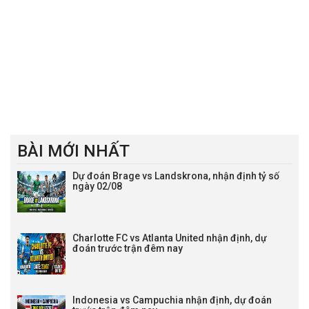
04:30
Coquimbo Unido
vs
La Serena
0 : 1
-0.92
0.80
Lịch thi đấu VĐQG Colombia
02:00
Santa Fe
vs
Boyaca Chico
02:00
Santa Fe
vs
Boyaca Chico
0 : 1
0.80
-0.98
04:20
Fortaleza
vs
Cucuta
0 : 3/4
0.84
0.98
06:25
Pereira
vs
Santa Fe
06:25
Deportes Tolima
vs
Inter Bogota
0 : 3/4
0.84
0.98
BÀI MỚI NHẤT
06:25
Deportes Tolima
vs
Inter Bogota
08:05
Alianza Petrolera
vs
Atl. Bucaramanga
Dự đoán Brage vs Landskrona, nhận định tỷ số
08:30
Deportivo Pasto
vs
Deportivo Cali
0 : 0
-0.93
0.75
ngày 02/08
08:30
Deportivo Pasto
vs
Deportivo Cali
Lịch thi đấu VĐQG Paraguay
Charlotte FC vs Atlanta United nhận định, dự
02:00
Sportivo Ameliano
vs
Cerro Porteno
1/4 : 0
-0.99
0.87
đoán trước trận đêm nay
Lịch thi đấu VĐQG Uruguay
01:00
Liverpool P. (URU)
vs
Albion FC (URU)
0 : 1/4
0.82
1.00
Indonesia vs Campuchia nhận định, dự đoán
04:30
CA Torque
vs
CA Penarol
1/4 : 0
0.92
0.90