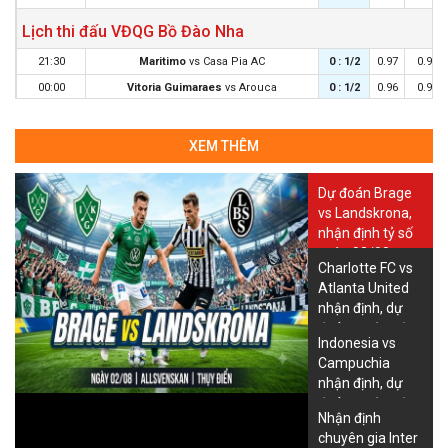
Lịch thi đấu VĐQG Bồ Đào Nha
21:30
Maritimo
vs
Casa Pia AC
0 : 1/2
0.97
0.92
00:00
Vitoria Guimaraes
vs
Arouca
0 : 1/2
0.96
0.93
02:30
Amadora
vs
Sporting Lisbon
XEM THÊM
Lịch thi đấu VĐQG Hà Lan
21:30
NEC Nijmegen
vs
Telstar
0 : 1 1/4
0.99
0.90
Dự đoán Brage
23:45
Go Ahead Eagles
vs
Willem II
0 : 1
0.85
-0.96
vs Landskrona,
01:00
PSV Eindhoven
vs
Fortuna Sittard
nhận định tỷ số
0 : 2 1/4
0.84
-0.95
ngày 02/08
02:00
AZ Alkmaar
vs
ADO Den Haag
0 : 1 1/4
0.80
-0.92
Charlotte FC vs
Atlanta United
Lịch thi đấu VĐQG Nga
nhận định, dự
FT 0 - 2
Krylya Sovetov
vs
Baltika
0 : 0
0.95
0.94
đoán trước trận
Indonesia vs
đêm nay
22:00
Lok. Moscow
vs
Akron Togliatti
0 : 1 1/4
-0.95
0.84
Campuchia
00:30
Rostov
vs
CSKA Moscow
nhận định, dự
đoán trước trận
Lịch thi đấu VĐQG Ba Lan
Nhận định
đêm nay
chuyên gia Inter
FT 1 - 3
Radomiak Radom
vs
Gornik Zabrze
0 : 0
0.99
0.89