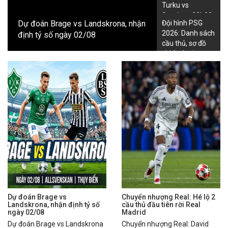
Turku vs
22:30
Lech Poznan
vs
Piast Gliwice
Sarajevo 22h00
, nhận
Charlotte FC vs Atlanta United nhận
Đội hình PSG
01:15
Korona Kielce
vs
Legia Wars.
0 : 0
-0.89
0.77
hôm nay
2026: Danh sách
định, dự đoán trước trận đêm nay
Lịch thi đấu VĐQG Bulgaria
cầu thủ, sơ đồ
chiến thuật
21:00
Botev Vratsa
vs
Slavia Sofia
21:00
Cherno More
vs
Ludogorets
21:00
Septemvri Sofia
vs
Cska Sofia
21:00
Botev Plovdiv
vs
Spartak Varna
21:00
Levski Sofia
vs
Lok. Plovdiv
22:59
Lok. Sofia
vs
CSKA 1948 Sofia
0 : 0
-0.96
0.80
Lịch thi đấu VĐQG Croatia
23:30
Rudes Zagreb
vs
NK Osijek
3/4 : 0
0.81
-0.99
02:00
Lok. Zagreb
vs
HNK Gorica
0 : 1/2
-0.98
0.80
Lịch thi đấu VĐQG Estonia
Dự đoán Brage vs
Chuyển nhượng Real: Hé lộ 2
21:00
Paide Linname.
vs
Parnu JK Vaprus
Landskrona, nhận định tỷ số
cầu thủ đầu tiên rời Real
ngày 02/08
Madrid
22:59
Trans Narva
vs
Nomme Kalju
Dự đoán Brage vs Landskrona
Chuyển nhượng Real: David