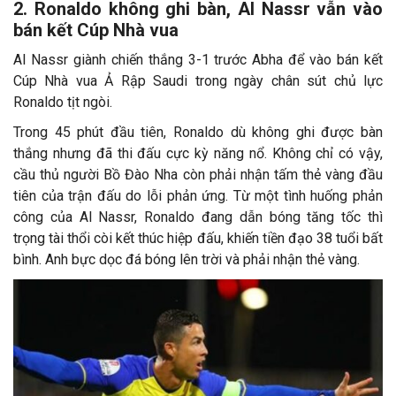
2. Ronaldo không ghi bàn, Al Nassr vẫn vào
bán kết Cúp Nhà vua
Al Nassr giành chiến thắng 3-1 trước Abha để vào bán kết
Cúp Nhà vua Ả Rập Saudi trong ngày chân sút chủ lực
Ronaldo tịt ngòi.
Trong 45 phút đầu tiên, Ronaldo dù không ghi được bàn
thắng nhưng đã thi đấu cực kỳ năng nổ. Không chỉ có vậy,
cầu thủ người Bồ Đào Nha còn phải nhận tấm thẻ vàng đầu
tiên của trận đấu do lỗi phản ứng. Từ một tình huống phản
công của Al Nassr, Ronaldo đang dẫn bóng tăng tốc thì
trọng tài thổi còi kết thúc hiệp đấu, khiến tiền đạo 38 tuổi bất
bình. Anh bực dọc đá bóng lên trời và phải nhận thẻ vàng.