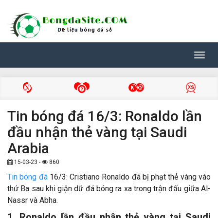
Toggl
navig
Tin bóng đá 16/3: Ronaldo lần
đầu nhận thẻ vàng tại Saudi
Arabia
15-03-23 -
860
Tin bóng đá
16/3: Cristiano Ronaldo đã bị phạt thẻ vàng vào
thứ Ba sau khi giận dữ đá bóng ra xa trong trận đấu giữa Al-
Nassr và Abha.
1. Ronaldo lần đầu nhận thẻ vàng tại Saudi