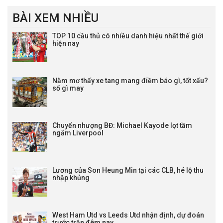
BÀI XEM NHIỀU
TOP 10 cầu thủ có nhiều danh hiệu nhất thế giới
hiện nay
Nằm mơ thấy xe tang mang điềm báo gì, tốt xấu?
số gì may
Chuyển nhượng BĐ: Michael Kayode lọt tầm
ngắm Liverpool
Lương của Son Heung Min tại các CLB, hé lộ thu
nhập khủng
West Ham Utd vs Leeds Utd nhận định, dự đoán
trước trận đêm nay