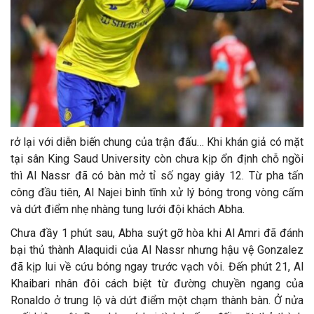
rở lại với diễn biến chung của trận đấu… Khi khán giả có mặt
tại sân King Saud University còn chưa kịp ổn định chỗ ngồi
thì Al Nassr đã có bàn mở tỉ số ngay giây 12. Từ pha tấn
công đầu tiên, Al Najei bình tĩnh xử lý bóng trong vòng cấm
và dứt điểm nhẹ nhàng tung lưới đội khách Abha.
Chưa đầy 1 phút sau, Abha suýt gỡ hòa khi Al Amri đã đánh
bại thủ thành Alaquidi của Al Nassr nhưng hậu vệ Gonzalez
đã kịp lui về cứu bóng ngay trước vạch vôi. Đến phút 21, Al
Khaibari nhân đôi cách biệt từ đường chuyền ngang của
Ronaldo ở trung lộ và dứt điểm một chạm thành bàn. Ở nửa