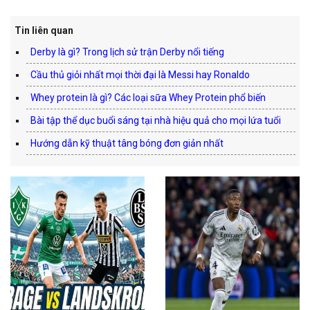
Tin liên quan
Derby là gì? Trong lịch sử trận Derby nổi tiếng
Cầu thủ giỏi nhất mọi thời đại là Messi hay Ronaldo
Whey protein là gì? Các loại sữa Whey Protein phổ biến
Bài tập thể dục buổi sáng tại nhà hiệu quả cho mọi lứa tuổi
Hướng dẫn kỹ thuật tâng bóng đơn giản nhất