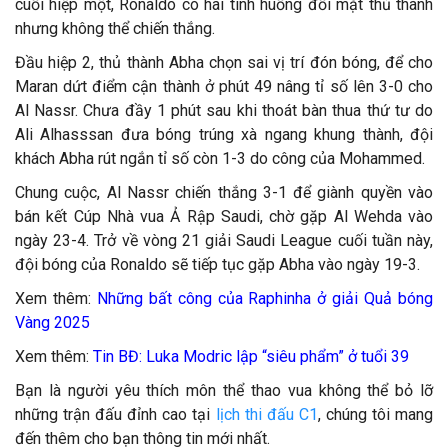
cuối hiệp một, Ronaldo có hai tình huống đối mặt thủ thành
nhưng không thể chiến thắng.
Đầu hiệp 2, thủ thành Abha chọn sai vị trí đón bóng, để cho
Maran dứt điểm cận thành ở phút 49 nâng tỉ số lên 3-0 cho
Al Nassr. Chưa đầy 1 phút sau khi thoát bàn thua thứ tư do
Ali Alhasssan đưa bóng trúng xà ngang khung thành, đội
khách Abha rút ngắn tỉ số còn 1-3 do công của Mohammed.
Chung cuộc, Al Nassr chiến thắng 3-1 để giành quyền vào
bán kết Cúp Nhà vua Ả Rập Saudi, chờ gặp Al Wehda vào
ngày 23-4. Trở về vòng 21 giải Saudi League cuối tuần này,
đội bóng của Ronaldo sẽ tiếp tục gặp Abha vào ngày 19-3.
Xem thêm:
Những bất công của Raphinha ở giải Quả bóng
Vàng 2025
Xem thêm:
Tin BĐ: Luka Modric lập “siêu phẩm” ở tuổi 39
Bạn là người yêu thích môn thể thao vua không thể bỏ lỡ
những trận đấu đỉnh cao tại
lịch thi đấu C1
, chúng tôi mang
đến thêm cho bạn thông tin mới nhất.