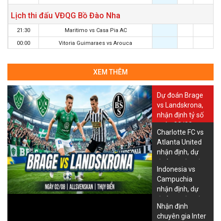
Lịch thi đấu VĐQG Bồ Đào Nha
21:30
Maritimo
vs
Casa Pia AC
00:00
Vitoria Guimaraes
vs
Arouca
02:30
Amadora
vs
Sporting Lisbon
XEM THÊM
Lịch thi đấu VĐQG Hà Lan
21:30
NEC Nijmegen
vs
Telstar
Dự đoán Brage
23:45
Go Ahead Eagles
vs
Willem II
vs Landskrona,
01:00
PSV Eindhoven
vs
Fortuna Sittard
nhận định tỷ số
ngày 02/08
02:00
AZ Alkmaar
vs
ADO Den Haag
Charlotte FC vs
Atlanta United
Lịch thi đấu VĐQG Nga
nhận định, dự
19:30
Krylya Sovetov
vs
Baltika
đoán trước trận
Indonesia vs
đêm nay
22:00
Lok. Moscow
vs
Akron Togliatti
Campuchia
00:30
Rostov
vs
CSKA Moscow
nhận định, dự
đoán trước trận
Lịch thi đấu VĐQG Ba Lan
Nhận định
đêm nay
chuyên gia Inter
19:45
Radomiak Radom
vs
Gornik Zabrze