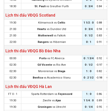
18:30
St. Pauli
vs
Greuther Furth
0 : 3/4
0.84
-0.9
Lịch thi đấu VĐQG Scotland
19:30
Kilmarnock
vs
Celtic
1 1/2 : 0
0.88
1.0
21:00
Hearts
vs
Dundee Utd
0 : 3/4
0.94
0.9
21:00
Motherwell
vs
Falkirk
0 : 1/2
0.83
-0.9
22:00
Rangers
vs
Hibernian
0 : 1
0.91
0.9
Lịch thi đấu VĐQG Bồ Đào Nha
00:00
Porto
vs
FC Alverca
0 : 1 3/4
0.92
0.9
02:30
Gil Vicente
vs
Rio Ave
0 : 1/2
-0.97
0.8
02:30
Moreirense
vs
Braga
1 : 0
0.82
-0.9
02:30
Benfica
vs
Academico Viseu
0 : 2 1/2
-0.98
0.8
Lịch thi đấu VĐQG Hà Lan
FT 0 - 1
Sparta Rotterdam
vs
Feyenoord
1 : 0
0.86
-0.9
19:30
Zwolle
vs
Ajax
1 1/4 : 0
0.89
1.0
19:30
Groningen
vs
Utrecht
0 : 1/4
0.95
0.9