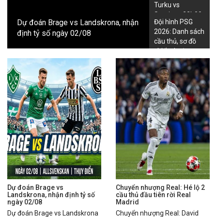
23:30
Slaven Belupo
vs
NK Varazdin
0 : 0
0.85
0.9
Turku vs
Sarajevo 22h00
02:00
Hajduk Split
vs
Istra 1961
0 : 1 1/4
0.94
0.8
a, nhận
Charlotte FC vs Atlanta United nhận
Đội hình PSG
hôm nay
2026: Danh sách
định, dự đoán trước trận đêm nay
Lịch thi đấu VĐQG Estonia
cầu thủ, sơ đồ
21:00
Tammeka Tartu
vs
Flora Tallinn
chiến thuật
23:00
Levadia T.
vs
Nomme United
0 : 2
0.75
-0.9
Lịch thi đấu VĐQG Georgia
20:00
Meshakhte Tkibuli
vs
Samgurali Tskh.
23:00
FC Spaeri
vs
Dinamo Tbilisi
Lịch thi đấu VĐQG Hungary
20:30
Paksi
vs
Kispest Honved
0 : 1/2
0.91
0.9
22:30
Debreceni
vs
Nyiregyhaza
0 : 1/4
1.00
0.8
Lịch thi đấu VĐQG Iceland
01:00
IA Akranes
vs
Thor Akureyri
0 : 1 1/4
0.97
0.9
Dự đoán Brage vs
Chuyển nhượng Real: Hé lộ 2
Landskrona, nhận định tỷ số
cầu thủ đầu tiên rời Real
01:00
KA Akureyri
vs
Hafnarfjordur
0 : 1/4
0.94
0.9
ngày 02/08
Madrid
01:00
Stjarnan
vs
Keflavik
0 : 3/4
0.99
0.8
Dự đoán Brage vs Landskrona
Chuyển nhượng Real: David