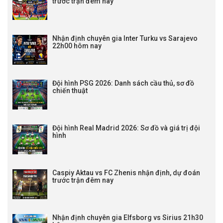
trước trận đêm nay
02:00
Sportivo Ameliano
vs
Cerro Porteno
1/4 : 0
-0.99
0.87
Lịch thi đấu VĐQG Uruguay
Nhận định chuyên gia Inter Turku vs Sarajevo
01:00
Liverpool P. (URU)
vs
Albion FC (URU)
0 : 1/4
0.82
1.00
22h00 hôm nay
04:30
CA Torque
vs
CA Penarol
1/4 : 0
0.92
0.90
Lịch thi đấu VĐQG Mỹ
Đội hình PSG 2026: Danh sách cầu thủ, sơ đồ
03:30
New England
vs
Houston Dynamo
0 : 0
0.81
-0.93
chiến thuật
Lịch thi đấu Hạng 2 Nga
21:00
Torpedo Moscow
vs
FK Sochi
0 : 1/4
-0.96
0.82
Đội hình Real Madrid 2026: Sơ đồ và giá trị đội
21:00
Shinnik Yaroslavl
vs
Arsenal-Tula
0 : 0
0.79
-0.93
hình
21:00
Veles Moscow
vs
Leningradets
21:00
FK Ural
vs
Ufa
0 : 1
-0.98
0.84
21:00
SKA-Khabarovsk
vs
Spartak Kostroma
Caspiy Aktau vs FC Zhenis nhận định, dự đoán
trước trận đêm nay
21:00
Yenisey
vs
Tekstilshchik Ivanov
0 : 1
0.90
0.96
21:00
Kamaz
vs
Volga Ulyanovsk
21:00
Rotor Volgograd
vs
Chelyabinsk
Nhận định chuyên gia Elfsborg vs Sirius 21h30
21:00
Nizhny Nov
vs
Neftekhimik Nizh
0 : 1
0.90
0.96