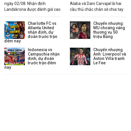
23:00
Trans Narva
vs
Nomme Kalju
ngày 02/08. Nhận định
Alaba và Dani Carvajal là hai
Landskrona được đánh giá cao
cầu thủ chắc chắn sẽ chia tay
Lịch thi đấu VĐQG Georgia
hơn nhờ chuỗi phong độ ổn
Real Madrid trong mùa hè
21:00
Dinamo Batumi
vs
Gagra Tbilisi
định.
2026.
Charlotte FC vs
Chuyển nhượng:
Atlanta United
MU choáng váng
21:00
FC Iberia 1999
vs
Dila Gori
nhận định, dự
thương vụ 50
21:00
FC Rustavi
vs
Torpedo Kut.
đoán trước trận
triệu Bảng
đêm nay
21:00
FC Spaeri
vs
Dinamo Tbilisi
Indonesia vs
Chuyển nhượng
21:00
Meshakhte Tkibuli
vs
Samgurali Tskh.
Campuchia nhận
Anh: Liverpool và
định, dự đoán
Aston Villa tranh
Lịch thi đấu VĐQG Hungary
trước trận đêm
Le Fee
nay
23:00
MTK Budapest
vs
Puskas Akademia
23:00
Kisvarda FC
vs
Ujpest
0 : 0
0.92
0.92
23:00
Vasas Budapest
vs
Zalaegerzseg
23:00
Gyori ETO
vs
Ferencvaros
23:00
Paksi
vs
Kispest Honved
23:00
Debreceni
vs
Nyiregyhaza
Lịch thi đấu VĐQG Latvia
20:00
BFC Daugavpils
vs
FK Tukums 2000
0 : 1/2
0.85
-0.99