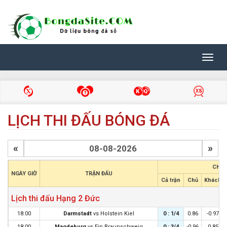
Toggl
navig
LỊCH THI ĐẤU BÓNG ĐÁ
«
»
CHÂU
NGÀY GIỜ
TRẬN ĐẤU
Cả trận
Chủ
Khách
Lịch thi đấu Hạng 2 Đức
18:00
Darmstadt
vs
Holstein Kiel
0 : 1/4
0.86
-0.97
18:00
Magdeburg
vs
Ein.Braunschweig
0 : 3/4
-0.96
0.85