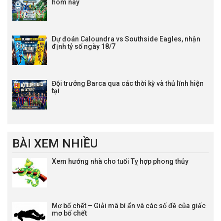
hôm nay
Lịch thi đấu Hạng 2 Ba Lan
20:30
Miedz Legnica
vs
Pogon Grodzisk
0 : 1/4
0.80
-0.96
Dự đoán Caloundra vs Southside Eagles, nhận
20:30
Puszcza Nie.
vs
Odra Opole
0 : 1/4
1.00
0.84
định tỷ số ngày 18/7
20:30
Stal Mielec
vs
Stal Rzeszow
0 : 3/4
0.74
-0.90
01:15
Podbeskidzie
vs
Lechia GD
0 : 1 1/2
-0.93
0.76
Đội trưởng Barca qua các thời kỳ và thủ lĩnh hiện
Lịch thi đấu Hạng 2 Iceland
tại
21:00
Volsungur
vs
HK Kopavogur
21:00
Grotta
vs
Throttur Rey.
3/4 : 0
-0.96
0.80
21:00
UMF Njardvik
vs
Vestri
0 : 1
0.88
0.96
BÀI XEM NHIỀU
Lịch thi đấu Hạng 2 Na Uy
21:00
Stabaek
vs
Lyn
0 : 1 1/4
0.85
0.99
Xem hướng nhà cho tuổi Tỵ hợp phong thủy
Lịch thi đấu Hạng 2 Phần Lan
22:00
SJK Akatemia
vs
PK-35
1/2 : 0
-0.99
0.88
22:00
Mơ bố chết – Giải mã bí ẩn và các số đề của giấc
KaPa
vs
EIF Ekenas
1/4 : 0
0.83
-0.94
mơ bố chết