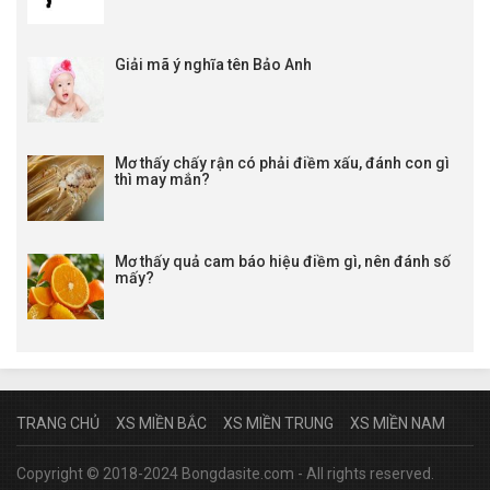
Lịch thi đấu Hạng 2 Đan Mạch
19:00
Aarhus Fremad
vs
HB Koge
0 : 3/4
0.85
-0.96
Giải mã ý nghĩa tên Bảo Anh
21:00
Hobro I.K.
vs
AB Gladsaxe
0 : 1/4
0.92
0.97
Lịch thi đấu Hạng 2 Nhật Bản
12:45
Consa. Sapporo
vs
Tokushima Vortis
0 : 0
-0.86
0.75
Mơ thấy chấy rận có phải điềm xấu, đánh con gì
16:30
Fujieda MYFC
vs
Vegalta Sendai
1/4 : 0
-0.92
0.80
thì may mắn?
16:30
Vanraure Hachinohe
vs
Kataller Toyama
0 : 0
-0.89
0.78
17:00
Tegevajaro Miyazaki
vs
Yokohama FC
0 : 0
0.95
0.92
17:00
Jubilo Iwata
vs
Blaublitz Akita
0 : 0
0.82
-0.93
Mơ thấy quả cam báo hiệu điềm gì, nên đánh số
mấy?
17:00
Oita Trinita
vs
Shonan Bellmare
1/4 : 0
0.80
-0.92
17:00
Omiya Ardija
vs
Alb. Niigata (JPN)
0 : 1/4
0.88
-0.99
17:30
Sagan Tosu
vs
Ventforet Kofu
0 : 1/2
0.98
0.91
Lịch thi đấu Hạng 2 Argentina
01:00
Almirante Brown
vs
Ciudad Bolivar
0 : 1/2
0.94
0.88
TRANG CHỦ
XS MIỀN BẮC
XS MIỀN TRUNG
XS MIỀN NAM
01:00
Estudiantes BsAs
vs
Deportivo Madryn
0 : 1/2
0.95
0.87
01:00
Agropecuario AAC
vs
CA Guemes
0 : 1/2
0.78
-0.96
Copyright © 2018-2024 Bongdasite.com - All rights reserved.