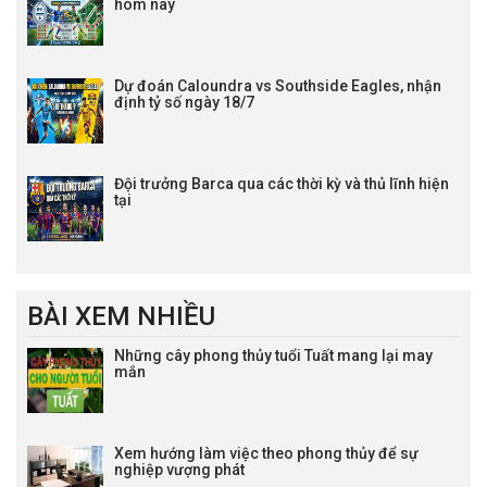
hôm nay
Dự đoán Caloundra vs Southside Eagles, nhận
định tỷ số ngày 18/7
Đội trưởng Barca qua các thời kỳ và thủ lĩnh hiện
tại
BÀI XEM NHIỀU
Những cây phong thủy tuổi Tuất mang lại may
mắn
Xem hướng làm việc theo phong thủy để sự
nghiệp vượng phát