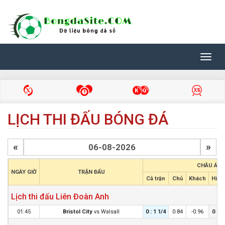
Toggl
navig
LỊCH THI ĐẤU BÓNG ĐÁ
«
»
CHÂU Á
NGÀY GIỜ
TRẬN ĐẤU
Cả trận
Chủ
Khách
Hiệp
Lịch thi đấu Liên Đoàn Anh
01:45
Bristol City
vs
Walsall
0 : 1 1/4
0.84
-0.96
0 : 1