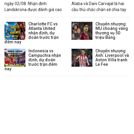
ngày 02/08. Nhận định
Alaba và Dani Carvajal là hai
Landskrona được đánh giá cao
cầu thủ chắc chắn sẽ chia tay
hơn nhờ chuỗi phong độ ổn
Real Madrid trong mùa hè
định.
2026.
Charlotte FC vs
Chuyển nhượng:
Atlanta United
MU choáng váng
nhận định, dự
thương vụ 50
đoán trước trận
triệu Bảng
đêm nay
Indonesia vs
Chuyển nhượng
Campuchia nhận
Anh: Liverpool và
định, dự đoán
Aston Villa tranh
trước trận đêm
Le Fee
nay