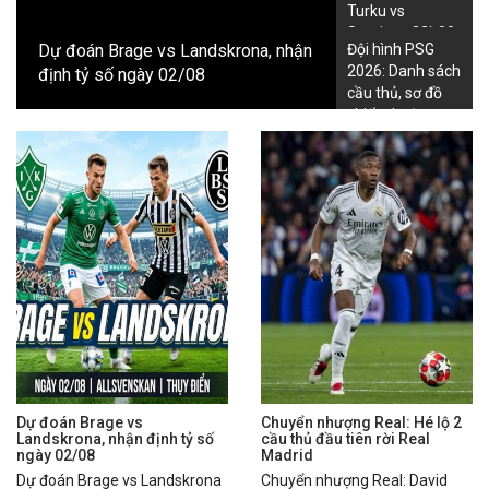
Turku vs
Sarajevo 22h00
, nhận
Charlotte FC vs Atlanta United nhận
Đội hình PSG
hôm nay
2026: Danh sách
định, dự đoán trước trận đêm nay
cầu thủ, sơ đồ
chiến thuật
Dự đoán Brage vs
Chuyển nhượng Real: Hé lộ 2
Landskrona, nhận định tỷ số
cầu thủ đầu tiên rời Real
ngày 02/08
Madrid
Dự đoán Brage vs Landskrona
Chuyển nhượng Real: David