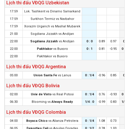
Lịch thi đấu VĐQG Uzbekistan
17:59
Lok. Tashkent
vs
Dinamo Samarkand
17:59
Surkhon Termiz
vs
Navbahor
17:59
Xorazm Urganch
vs
Mashal Mubarek
21:00
Sogdiana Jizzakh
vs
Andijan
22:00
Sogdiana Jizzakh
vs
Andijan
0 : 0
0.89
0.97
0 : 0
22:00
Pakhtakor
vs
Buxoro
0 : 1
0.81
-0.95
0 : 1
22:00
Pakhtakor
vs
Buxoro
Lịch thi đấu VĐQG Argentina
05:00
Union Santa Fe
vs
Lanus
0 : 1/4
-0.96
0.85
0 : 0
Lịch thi đấu VĐQG Bolivia
02:00
Univ de Vinto
vs
Real Potosi
0 : 1/4
0.76
-0.93
0 : 1
06:30
Blooming
vs
Always Ready
1/4 : 0
-0.99
0.83
1/4 :
Lịch thi đấu VĐQG Colombia
04:00
Boyaca Chico
vs
Alianza Petrolera
0 : 1/4
1.08
0.73
06:05
Deportivo Cali
vs
Aguilas Doradas
0 : 1/2
0.78
1.03