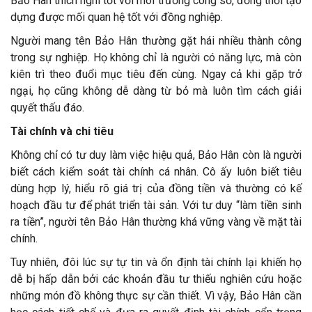
Bảo Hân thích nghi tốt với môi trường công sở, đồng thời tạo
dựng được mối quan hệ tốt với đồng nghiệp.
Người mang tên Bảo Hân thường gặt hái nhiều thành công
trong sự nghiệp. Họ không chỉ là người có năng lực, mà còn
kiên trì theo đuổi mục tiêu đến cùng. Ngay cả khi gặp trở
ngại, họ cũng không dễ dàng từ bỏ mà luôn tìm cách giải
quyết thấu đáo.
Tài chính và chi tiêu
Không chỉ có tư duy làm việc hiệu quả, Bảo Hân còn là người
biết cách kiểm soát tài chính cá nhân. Cô ấy luôn biết tiêu
dùng hợp lý, hiểu rõ giá trị của đồng tiền và thường có kế
hoạch đầu tư để phát triển tài sản. Với tư duy “làm tiền sinh
ra tiền”, người tên Bảo Hân thường khá vững vàng về mặt tài
chính.
Tuy nhiên, đôi lúc sự tự tin và ổn định tài chính lại khiến họ
dễ bị hấp dẫn bởi các khoản đầu tư thiếu nghiên cứu hoặc
những món đồ không thực sự cần thiết. Vì vậy, Bảo Hân cần