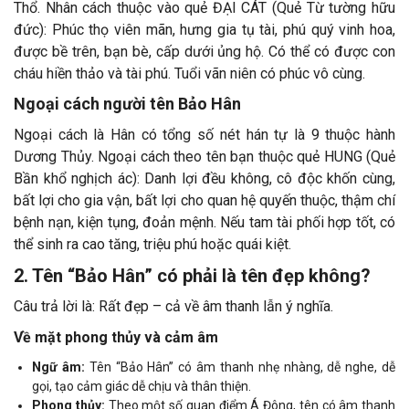
Thổ. Nhân cách thuộc vào quẻ ĐẠI CÁT (Quẻ Từ tường hữu
đức): Phúc thọ viên mãn, hưng gia tụ tài, phú quý vinh hoa,
được bề trên, bạn bè, cấp dưới ủng hộ. Có thể có được con
cháu hiền thảo và tài phú. Tuổi vãn niên có phúc vô cùng.
Ngoại cách người tên Bảo Hân
Ngoại cách là Hân có tổng số nét hán tự là 9 thuộc hành
Dương Thủy. Ngoại cách theo tên bạn thuộc quẻ HUNG (Quẻ
Bần khổ nghịch ác): Danh lợi đều không, cô độc khốn cùng,
bất lợi cho gia vận, bất lợi cho quan hệ quyến thuộc, thậm chí
bệnh nạn, kiện tụng, đoản mệnh. Nếu tam tài phối hợp tốt, có
thể sinh ra cao tăng, triệu phú hoặc quái kiệt.
2. Tên “Bảo Hân” có phải là tên đẹp không?
Câu trả lời là: Rất đẹp – cả về âm thanh lẫn ý nghĩa.
Về mặt phong thủy và cảm âm
Ngữ âm:
Tên “Bảo Hân” có âm thanh nhẹ nhàng, dễ nghe, dễ
gọi, tạo cảm giác dễ chịu và thân thiện.
Phong thủy:
Theo một số quan điểm Á Đông, tên có âm thanh