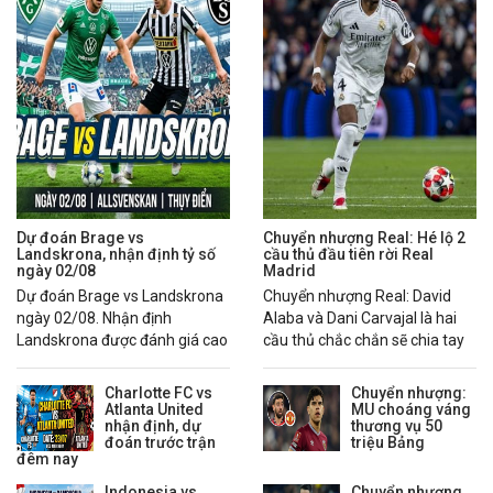
Dự đoán Brage vs
Chuyển nhượng Real: Hé lộ 2
Landskrona, nhận định tỷ số
cầu thủ đầu tiên rời Real
ngày 02/08
Madrid
Dự đoán Brage vs Landskrona
Chuyển nhượng Real: David
ngày 02/08. Nhận định
Alaba và Dani Carvajal là hai
Landskrona được đánh giá cao
cầu thủ chắc chắn sẽ chia tay
hơn nhờ chuỗi phong độ ổn
Real Madrid trong mùa hè
định.
2026.
Charlotte FC vs
Chuyển nhượng:
Atlanta United
MU choáng váng
nhận định, dự
thương vụ 50
đoán trước trận
triệu Bảng
đêm nay
Indonesia vs
Chuyển nhượng