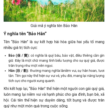
Giải mã ý nghĩa tên Bảo Hân
Ý nghĩa tên “Bảo Hân”
Tên “Bảo Hân” là sự kết hợp hài hòa giữa hai yếu tố mang
nhiều giá trị tích cực:
Bảo (保 / 寶):
có nghĩa là quý báu, bảo vật, điều thiêng cần gìn
giữ. Đây là một chữ mang tính biểu tượng cho sự quý giá, được
trân trọng như một viên ngọc.
Hân (欣 / 歡):
thường mang nghĩa làniềm vui, sự hân hoan, tươi
tắn. Tên gọi này thể hiện sự vui vẻ, yêu đời, mang lại năng lượng
tích cực cho người xung quanh.
Khi kết hợp lại, “Bảo Hân” thể hiện một người con gái quý giá,
luôn mang lại niềm vui và hạnh phúc cho gia đình, bạn bè, xã
hội. Cái tên thể hiện sự duyên dáng, tốt bụng và được trân
quý như một món quà trong cuộc sống.