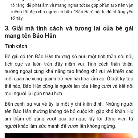
rõ ràng, dễ phát âm và mang nghĩa tốt sẽ góp phần tạo nên vận
mệnh tốt đẹp cho người sở hữu. “Bảo Hân” hội tụ đủ những yếu
tố này.
3. Giải mã tính cách và tương lai của bé gái
mang tên Bảo Hân
Tính cách
Bé gái có tên Bảo Hân thường sở hữu một tinh thần sôi nổi,
tích cực và luôn tràn đầy niềm vui. Tính cách thân thiện,
hướng ngoại cùng khả năng tạo không khí vui vẻ khiến các
mối quan hệ xung quanh trở nên hài hòa, ấm áp. Ở bất kỳ tập
thể nào, Bảo Hân cũng là người lan tỏa tiếng cười và kết nối
mọi người lại gần nhau hơn.
Bên cạnh sự vui vẻ ấy là một ý chí kiên định. Những người
tên Bảo Hân thường không dễ bỏ cuộc khi gặp khó khăn. Họ
âm thầm cố gắng vượt qua trở ngại, lấy lời động viên từ
người khác làm sức mạnh để vươn lên không ngừng.