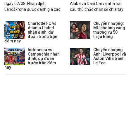
01:00
Vikingur Rey.
vs
Vestmannaeyjar
0 : 1 3/4
-0.88
0.75
ngày 02/08. Nhận định
Alaba và Dani Carvajal là hai
Landskrona được đánh giá cao
cầu thủ chắc chắn sẽ chia tay
02:15
Breidablik
vs
Valur Rey.
0 : 1
0.96
0.92
hơn nhờ chuỗi phong độ ổn
Real Madrid trong mùa hè
Lịch thi đấu VĐQG Ireland
định.
2026.
Charlotte FC vs
Chuyển nhượng:
Atlanta United
MU choáng váng
21:00
Waterford FC
vs
Bohemians
1/2 : 0
0.98
0.91
nhận định, dự
thương vụ 50
23:00
đoán trước trận
Shelbourne
vs
St. Patricks
triệu Bảng
1/4 : 0
-0.94
0.83
đêm nay
Lịch thi đấu VĐQG Latvia
Indonesia vs
Chuyển nhượng
Campuchia nhận
Anh: Liverpool và
20:00
SK Super Nova
vs
FK Liepaja
1/4 : 0
-0.88
0.70
định, dự đoán
Aston Villa tranh
trước trận đêm
Le Fee
20:00
Jelgava
vs
FK Auda
1/4 : 0
0.97
0.85
nay
22:00
Riga FC
vs
FK Ogre United
0 : 3
0.80
-0.98
00:00
Rigas Futbola Skola
vs
FK Grobina
Lịch thi đấu VĐQG Lithuania
22:30
FK Banga
vs
FK Suduva
0 : 1/4
-0.84
0.60
22:45
FA Siauliai
vs
Dziugas FC
1/4 : 0
0.93
0.83
23:00
FK Kauno Zalgiris
vs
Hegelmann Litauen
Lịch thi đấu VĐQG Na Uy