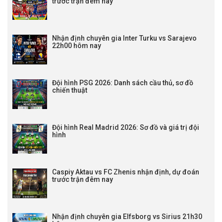
trước trận đêm nay
01:59
LDU Quito
vs
Independiente JT
Lịch thi đấu VĐQG Paraguay
Nhận định chuyên gia Inter Turku vs Sarajevo
02:00
CS San Lorenzo
vs
Sportivo Luqueno
1/4 : 0
0.77
-0.95
22h00 hôm nay
04:30
Nacional(PAR)
vs
Guarani CA
0 : 1/4
0.89
0.93
Lịch thi đấu VĐQG Uruguay
Đội hình PSG 2026: Danh sách cầu thủ, sơ đồ
21:00
Danubio
vs
Cerro Montevideo
0 : 1/2
-0.98
0.80
chiến thuật
01:00
Defensor SC
vs
Wanderers
0 : 1/4
0.89
0.93
04:30
Nacional(URU)
vs
Boston River
0 : 1
0.92
0.90
Đội hình Real Madrid 2026: Sơ đồ và giá trị đội
Lịch thi đấu Hạng 2 Nga
hình
FT 1 - 3
SKA-Khabarovsk
vs
Spartak Kostroma
1/2 : 0
0.86
1.00
21:00
Kamaz
vs
Volga Ulyanovsk
0 : 0
0.83
-0.97
22:30
Rotor Volgograd
vs
Chelyabinsk
0 : 1/2
0.82
-0.96
Caspiy Aktau vs FC Zhenis nhận định, dự đoán
trước trận đêm nay
23:00
Veles Moscow
vs
Leningradets
0 : 1/4
0.89
0.97
Lịch thi đấu Hạng 2 Ba Lan
19:30
LKS Lodz
vs
Chrobry Glogow
0 : 1/2
0.70
-0.86
Nhận định chuyên gia Elfsborg vs Sirius 21h30