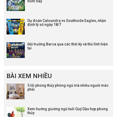
hôm nay
22:00
Nieciecza
vs
Warta Poznan
0 : 1/2
0.79
-0.95
Lịch thi đấu Hạng 2 Iceland
23:00
Dự đoán Caloundra vs Southside Eagles, nhận
Volsungur
vs
HK Kopavogur
1 : 0
0.92
0.92
định tỷ số ngày 18/7
Lịch thi đấu Hạng 2 Na Uy
22:00
Stromsgodset
vs
Egersunds IK
0 : 1 1/4
0.69
-0.85
Đội trưởng Barca qua các thời kỳ và thủ lĩnh hiện
22:00
Sogndal
vs
Bryne
0 : 0
-0.81
0.65
tại
22:00
Haugesund
vs
Raufoss IL
0 : 1 3/4
-0.93
0.77
22:00
Strommen
vs
Ranheim IL
0 : 0
0.81
-0.97
22:00
Sandnes Ulf
vs
IL Hodd
0 : 1/2
0.96
0.88
22:00
Asane Fotball
vs
Kongsvinger
1 1/4 : 0
-0.90
0.74
BÀI XEM NHIỀU
Lịch thi đấu Hạng 2 Phần Lan
5 lỗi phong thủy phòng ngủ mà nhiều người mắc
19:00
HJK Klubi 04
vs
KTP Kotka
3/4 : 0
-0.92
0.80
phải
Lịch thi đấu Hạng 2 Séc
22:00
Banik Ostrava B
vs
Taborsko
0 : 0
0.93
0.91
Xem hướng giường ngủ tuổi Quý Dậu hợp phong
thủy
Lịch thi đấu Hạng 2 Thụy Điển