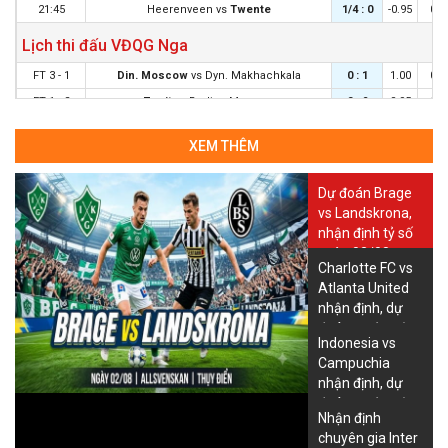
21:45
Heerenveen
vs
Twente
1/4 : 0
-0.95
0.8
Lịch thi đấu VĐQG Nga
FT 3 - 1
Din. Moscow
vs
Dyn. Makhachkala
0 : 1
1.00
0.8
FT 1 - 2
Zenit
vs
Rodina Moscow
0 : 2
0.95
0.9
00:00
Spartak Moscow
vs
Krasnodar
0 : 1/2
0.94
0.9
XEM THÊM
00:30
Rubin Kazan
vs
FK Orenburg
0 : 1/2
0.99
0.9
Lịch thi đấu VĐQG Ba Lan
Dự đoán Brage
vs Landskrona,
19:45 Hoãn
Rakow Czestochowa
vs
Zaglebie Lubin
nhận định tỷ số
22:30 Hoãn
Katowice
vs
Wieczysta Krakow
ngày 02/08
Charlotte FC vs
22:30
Lech Poznan
vs
Piast Gliwice
0 : 1
0.90
0.9
Atlanta United
01:15
Jagiellonia
vs
Widzew Lodz
0 : 1/4
-0.90
0.7
nhận định, dự
đoán trước trận
Lịch thi đấu VĐQG Bulgaria
Indonesia vs
đêm nay
Campuchia
22:59
Cherno More
vs
Ludogorets
3/4 : 0
0.94
0.9
nhận định, dự
23:00
Botev Vratsa
vs
Slavia Sofia
đoán trước trận
Nhận định
đêm nay
Lịch thi đấu VĐQG Croatia
chuyên gia Inter