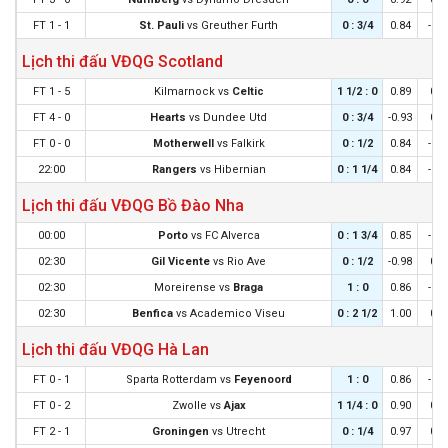
FT 1 - 1
St. Pauli
vs
Greuther Furth
0 : 3/4
0.84
-0.9
Lịch thi đấu VĐQG Scotland
FT 1 - 5
Kilmarnock
vs
Celtic
1 1/2 : 0
0.89
0.9
FT 4 - 0
Hearts
vs
Dundee Utd
0 : 3/4
-0.93
0.8
FT 0 - 0
Motherwell
vs
Falkirk
0 : 1/2
0.84
-0.9
22:00
Rangers
vs
Hibernian
0 : 1 1/4
0.84
-0.9
Lịch thi đấu VĐQG Bồ Đào Nha
00:00
Porto
vs
FC Alverca
0 : 1 3/4
0.85
-0.9
02:30
Gil Vicente
vs
Rio Ave
0 : 1/2
-0.98
0.8
02:30
Moreirense
vs
Braga
1 : 0
0.86
-0.9
02:30
Benfica
vs
Academico Viseu
0 : 2 1/2
1.00
0.8
Lịch thi đấu VĐQG Hà Lan
FT 0 - 1
Sparta Rotterdam
vs
Feyenoord
1 : 0
0.86
-0.9
FT 0 - 2
Zwolle
vs
Ajax
1 1/4 : 0
0.90
0.9
FT 2 - 1
Groningen
vs
Utrecht
0 : 1/4
0.97
0.9