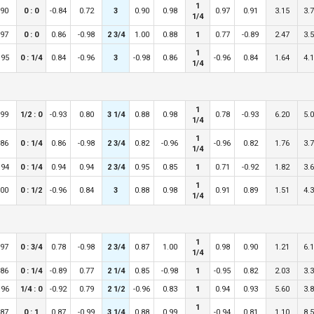
1
.90
0 : 0
-0.84
0.72
3
0.90
0.98
0.97
0.91
3.15
3.
1/4
.97
0 : 0
0.86
-0.98
2 3/4
1.00
0.88
1
0.77
-0.89
2.47
3.
1
.95
0 : 1/4
0.84
-0.96
3
-0.98
0.86
-0.96
0.84
1.64
4.
1/4
1
.99
1/2 : 0
-0.93
0.80
3 1/4
0.88
0.98
0.78
-0.93
6.20
5.
1/4
1
.86
0 : 1/4
0.86
-0.98
2 3/4
0.82
-0.96
-0.96
0.82
1.76
3.
1/4
.94
0 : 1/4
0.94
0.94
2 3/4
0.95
0.85
1
0.71
-0.92
1.82
3.
1
.00
0 : 1/2
-0.96
0.84
3
0.88
0.98
0.91
0.89
1.51
4.
1/4
1
.97
0 : 3/4
0.78
-0.98
2 3/4
0.87
1.00
0.98
0.90
1.21
6.
1/4
.86
0 : 1/4
-0.89
0.77
2 1/4
0.85
-0.98
1
-0.95
0.82
2.03
3.
.96
1/4 : 0
-0.92
0.79
2 1/2
-0.96
0.83
1
0.94
0.93
5.60
3.
1
.87
0 : 1
0.87
-0.99
3 1/4
0.88
0.99
-0.94
0.81
1.10
8.