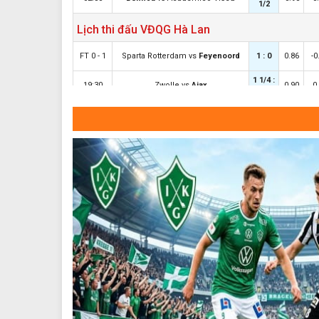
1/2
Lịch thi đấu VĐQG Hà Lan
FT 0 - 1
Sparta Rotterdam
vs
Feyenoord
1 : 0
0.86
-0
1 1/4 :
19:30
Zwolle
vs
Ajax
0.90
0
0
19:30
Groningen
vs
Utrecht
0 : 1/4
0.97
0
21:45
Heerenveen
vs
Twente
1/4 : 0
0.93
0
Lịch thi đấu VĐQG Nga
Din. Moscow
vs
Dyn.
FT 3 - 1
0 : 1
1.00
0
Makhachkala
21:00
Zenit
vs
Rodina Moscow
0 : 2
0.92
0
00:30
Rubin Kazan
vs
FK Orenburg
0 : 1/2
0.98
0
00:30
Spartak Moscow
vs
Krasnodar
0 : 1/2
0.99
0
Lịch thi đấu VĐQG Ba Lan
19:45
Rakow Czestochowa
vs
Zaglebie