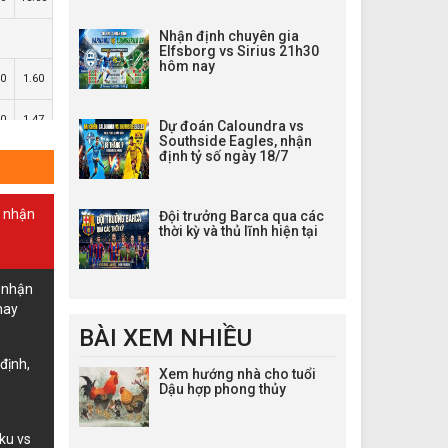
Nhận định chuyên gia
Elfsborg vs Sirius 21h30
hôm nay
40
1.60
90
1.47
Dự đoán Caloundra vs
Southside Eagles, nhận
65
3.05
định tỷ số ngày 18/7
85
2.19
, nhận
Đội trưởng Barca qua các
thời kỳ và thủ lĩnh hiện tại
00
5.60
d nhận
nay
80
12.00
BÀI XEM NHIỀU
35
3.60
định,
60
3.35
Xem hướng nhà cho tuổi
Dậu hợp phong thủy
ku vs