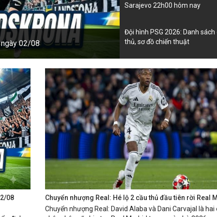
Sarajevo 22h00 hôm nay
1
.92
0 : 1/2
-0.92
0.79
3
0.86
1.00
0.92
0.94
1.51
4.
Đội hình PSG 2026: Danh sách
1/4
thủ, sơ đồ chiến thuật
oán trước trận đêm nay
.84
0 : 0
0.78
-0.90
2 1/4
0.82
-0.96
1
0.87
0.89
2.21
3.
.96
1/4 : 0
0.96
0.88
2 1/2
-0.98
0.80
1
0.95
0.81
4.15
3.
.97
0 : 0
0.87
0.95
2 1/2
0.87
0.83
1
0.82
0.88
2.40
3.
1
.81
0 : 1/2
0.95
0.87
2 3/4
0.86
0.94
-0.96
0.76
1.41
4.
1/4
1
.93
0 : 1
0.97
0.85
4
0.89
0.81
0.89
0.81
1.15
6.
3/4
02/08
Chuyển nhượng Real: Hé lộ 2 cầu thủ đầu tiên rời Real 
Chuyển nhượng Real: David Alaba và Dani Carvajal là hai