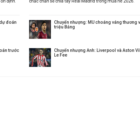
ổn định.
chắc chắn sẽ chia tay Real Madrid trong mùa hè 2026.
, dự đoán
Chuyển nhượng: MU choáng váng thương v
triệu Bảng
1
.82
0 : 1/4
-0.88
0.72
3
0.86
0.96
0.94
0.88
2.02
3.
1/4
oán trước
Chuyển nhượng Anh: Liverpool và Aston Vil
.84
0 : 0
0.76
-0.93
2 1/2
0.78
0.98
1
0.73
-0.92
2.20
3.
Le Fee
1
.91
0 : 1/2
0.89
0.99
3 3/4
0.97
0.83
0.87
0.93
1.44
4.
1/2
1
.94
0 : 1/4
-0.86
0.74
3 1/2
0.95
0.91
0.91
0.89
2.14
3.
1/2
1
.92
0 : 1/4
0.84
-0.96
3 3/4
0.83
0.97
-0.98
0.84
1.75
4.
3/4
1
.93
0 : 3/4
-0.95
0.83
3 1/4
0.87
0.99
-0.97
0.83
1.32
5.
1/2
1
.85
0 : 1/2
-0.93
0.80
3 3/4
0.91
0.89
0.89
0.97
1.60
4.
1/2