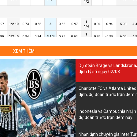
1/2
1
.97
1/2 : 0
0.73
-0.85
3
0.85
-0.97
0.94
0.94
5.00
4.
1/4
1
.99
1/2 : 0
0.94
0.94
3 1/4
0.95
0.93
0.83
-0.95
6.00
4.
1/4
.92
0 : 0
0.72
-0.84
2 3/4
-0.99
0.87
1
0.75
-0.88
2.23
3.
XEM THÊM
1
.96
0 : 0
-0.85
0.73
3 1/4
-0.98
0.86
0.86
-0.98
3.00
3.
1/4
Dự đoán Brage vs Landskrona
định tỷ số ngày 02/08
.89
0 : 1/2
-0.88
0.75
2 1/2
-0.97
0.84
1
0.96
0.91
1.54
4.
Charlotte FC vs Atlanta Unite
1
định, dự đoán trước trận đêm 
.97
0 : 1
-0.90
0.78
3 1/4
0.97
0.90
-0.93
0.80
1.18
6.
1/2
.91
0 : 1/4
-0.93
0.80
2 1/4
0.95
0.92
1
-0.89
0.76
1.98
3.
Indonesia vs Campuchia nhận 
.90
0 : 1/4
-0.90
0.78
2 1/2
0.83
-0.96
1
0.78
-0.92
1.99
3.
dự đoán trước trận đêm nay
Nhận định chuyên gia Inter Tur