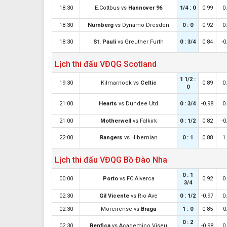
18:30
E.Cottbus
vs
Hannover 96
1/4 : 0
0.99
0
18:30
Nurnberg
vs
Dynamo Dresden
0 : 0
0.92
0
18:30
St. Pauli
vs
Greuther Furth
0 : 3/4
0.84
-0
Lịch thi đấu VĐQG Scotland
1 1/2 :
19:30
Kilmarnock
vs
Celtic
0.89
0
0
21:00
Hearts
vs
Dundee Utd
0 : 3/4
-0.98
0
21:00
Motherwell
vs
Falkirk
0 : 1/2
0.82
-0
22:00
Rangers
vs
Hibernian
0 : 1
0.88
1
Lịch thi đấu VĐQG Bồ Đào Nha
0 : 1
00:00
Porto
vs
FC Alverca
0.92
0
3/4
02:30
Gil Vicente
vs
Rio Ave
0 : 1/2
-0.97
0
02:30
Moreirense
vs
Braga
1 : 0
0.85
-0
0 : 2
02:30
Benfica
vs
Academico Viseu
-0.98
0