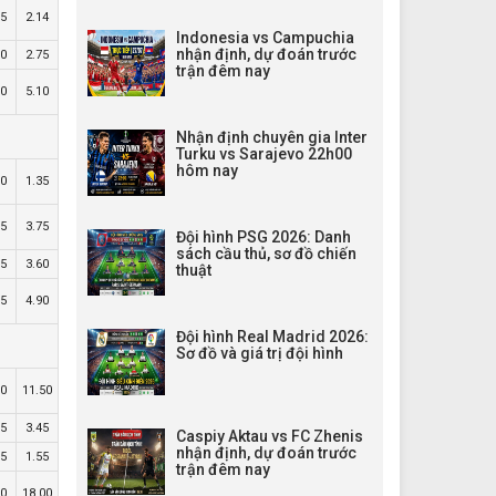
75
2.14
Indonesia vs Campuchia
nhận định, dự đoán trước
50
2.75
trận đêm nay
10
5.10
Nhận định chuyên gia Inter
Turku vs Sarajevo 22h00
hôm nay
00
1.35
75
3.75
Đội hình PSG 2026: Danh
sách cầu thủ, sơ đồ chiến
65
3.60
thuật
35
4.90
Đội hình Real Madrid 2026:
Sơ đồ và giá trị đội hình
10
11.50
35
3.45
Caspiy Aktau vs FC Zhenis
nhận định, dự đoán trước
85
1.55
trận đêm nay
50
18.00