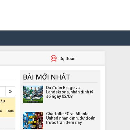
Dự đoán
BÀI MỚI NHẤT
Dự đoán Brage vs
»
Landskrona, nhận định tỷ
số ngày 02/08
 ÂU
a
Thua
Charlotte FC vs Atlanta
United nhận định, dự đoán
trước trận đêm nay