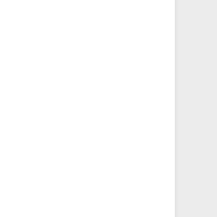
55
2.04
30
2.11
75
1.70
50
1.80
50
20.00
40
2.09
10
2.47