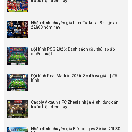
trước trận đêm nay
02:00
Sportivo Ameliano
vs
Cerro Porteno
1/4 : 0
-0.99
0.87
Lịch thi đấu VĐQG Uruguay
Nhận định chuyên gia Inter Turku vs Sarajevo
01:00
Liverpool P. (URU)
vs
Albion FC (URU)
0 : 1/4
0.82
1.00
22h00 hôm nay
04:30
CA Torque
vs
CA Penarol
1/4 : 0
0.92
0.90
Lịch thi đấu VĐQG Mỹ
Đội hình PSG 2026: Danh sách cầu thủ, sơ đồ
03:30
New England
vs
Houston Dynamo
0 : 0
0.80
-0.92
chiến thuật
Lịch thi đấu Hạng 2 Nga
21:00
Torpedo Moscow
vs
FK Sochi
0 : 1/4
-0.96
0.82
Đội hình Real Madrid 2026: Sơ đồ và giá trị đội
21:00
Shinnik Yaroslavl
vs
Arsenal-Tula
0 : 0
0.79
-0.93
hình
21:00
Veles Moscow
vs
Leningradets
21:00
FK Ural
vs
Ufa
0 : 1
-0.98
0.84
21:00
SKA-Khabarovsk
vs
Spartak Kostroma
Caspiy Aktau vs FC Zhenis nhận định, dự đoán
trước trận đêm nay
21:00
Yenisey
vs
Tekstilshchik Ivanov
0 : 1
0.90
0.96
21:00
Kamaz
vs
Volga Ulyanovsk
21:00
Rotor Volgograd
vs
Chelyabinsk
Nhận định chuyên gia Elfsborg vs Sirius 21h30
21:00
Nizhny Nov
vs
Neftekhimik Nizh
0 : 1
0.90
0.96