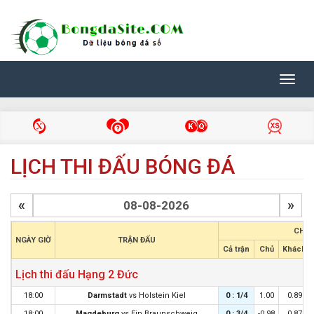
Toggl
navig
LỊCH THI ĐẤU BÓNG ĐÁ
«
»
CHÂU
NGÀY GIỜ
TRẬN ĐẤU
Cả trận
Chủ
Khách
Lịch thi đấu Hạng 2 Đức
18:00
Darmstadt
vs
Holstein Kiel
0 : 1/4
1.00
0.89
18:00
Magdeburg
vs
Ein.Braunschweig
0 : 3/4
-0.98
0.87