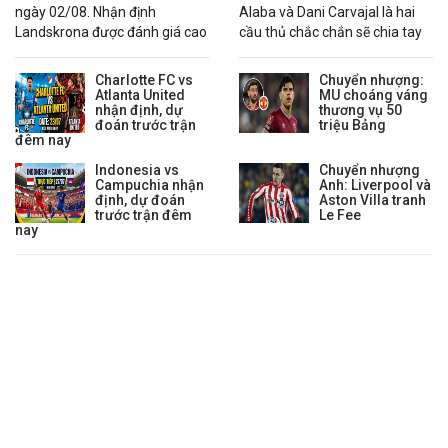
ngày 02/08. Nhận định
Alaba và Dani Carvajal là hai
02:15
Leiknir Rey.
vs
Fylkir
1 : 0
0.99
0.85
1
Landskrona được đánh giá cao
cầu thủ chắc chắn sẽ chia tay
02:15
Afturelding
vs
UMF Grindavik
0 : 1 1/4
0.77
-0.93
0
hơn nhờ chuỗi phong độ ổn
Real Madrid trong mùa hè
định.
Lịch thi đấu Hạng 2 Phần Lan
2026.
Charlotte FC vs
Chuyển nhượng:
Atlanta United
MU choáng váng
22:00
Haka
vs
JIPPO
0 : 1/4
0.86
-0.97
0
nhận định, dự
thương vụ 50
đoán trước trận
triệu Bảng
22:30
JaPS
vs
MP Mikkeli
0 : 1/4
0.89
1.00
0
đêm nay
Lịch thi đấu Hạng 2 Séc
Indonesia vs
Chuyển nhượng
Campuchia nhận
Anh: Liverpool và
22:00
Jihlava
vs
Pribram
0 : 1/2
-0.98
0.74
0
định, dự đoán
Aston Villa tranh
trước trận đêm
Le Fee
22:00
Sellier&Bellot Vlasim
vs
Vik.Zizkov
0 : 1/2
0.89
0.87
0
nay
22:00
Opava
vs
Kladno
0 : 1
1.00
0.76
0
22:00
SK Prostejov
vs
MFK Karvina
3/4 : 0
0.76
1.00
1
22:00
Slavia Praha B
vs
Fotbal Trinec
0 : 3/4
0.78
-0.94
0
22:00
Usti & Labem
vs
Arsenal Ceska Lipa
22:00
Dukla Praha
vs
Slavia Kromeriz
0 : 1
0.87
0.89
0
Lịch thi đấu Hạng 2 Argentina
06:00
F. Midland
vs
Deportivo Maipu
0 : 1/2
0.94
0.88
0