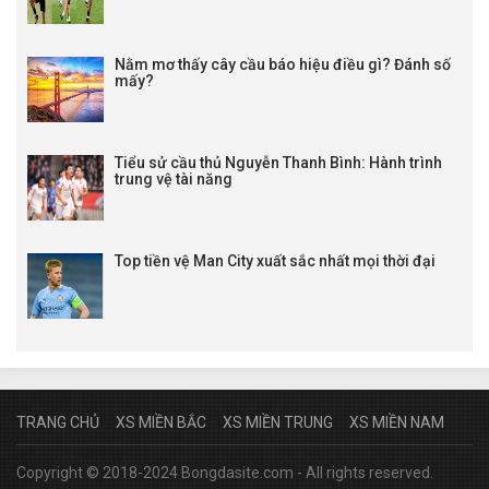
Nằm mơ thấy cây cầu báo hiệu điều gì? Đánh số
mấy?
Tiểu sử cầu thủ Nguyễn Thanh Bình: Hành trình
trung vệ tài năng
Top tiền vệ Man City xuất sắc nhất mọi thời đại
TRANG CHỦ
XS MIỀN BẮC
XS MIỀN TRUNG
XS MIỀN NAM
Copyright © 2018-2024 Bongdasite.com - All rights reserved.