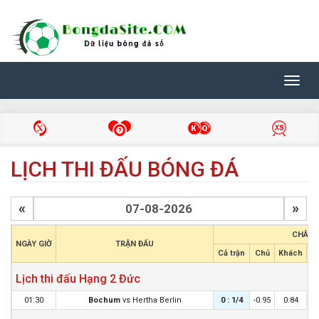
Toggl
navig
LỊCH THI ĐẤU BÓNG ĐÁ
«
»
CHÂU 
NGÀY GIỜ
TRẬN ĐẤU
Cả trận
Chủ
Khách
H
Lịch thi đấu Hạng 2 Đức
01:30
Bochum
vs
Hertha Berlin
0 : 1/4
-0.95
0.84