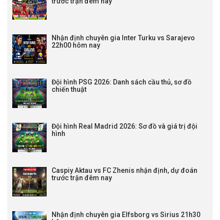
trước trận đêm nay
Nhận định chuyên gia Inter Turku vs Sarajevo
22h00 hôm nay
Đội hình PSG 2026: Danh sách cầu thủ, sơ đồ
chiến thuật
Đội hình Real Madrid 2026: Sơ đồ và giá trị đội
hình
Caspiy Aktau vs FC Zhenis nhận định, dự đoán
trước trận đêm nay
Nhận định chuyên gia Elfsborg vs Sirius 21h30