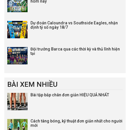
hôm nay
Dự đoán Caloundra vs Southside Eagles, nhận
định tỷ số ngày 18/7
Đội trưởng Barca qua các thời kỳ và thủ lĩnh hiện
tại
BÀI XEM NHIỀU
Bài tập bắp chân đơn giản HIỆU QUẢ NHẤT
Cách tâng bóng, kỹ thuật đơn giản nhất cho người
mới