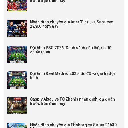
trước trận đêm nay
02:00
Sportivo Ameliano
vs
Cerro Porteno
Lịch thi đấu VĐQG Uruguay
Nhận định chuyên gia Inter Turku vs Sarajevo
01:00
Liverpool P. (URU)
vs
Albion FC (URU)
22h00 hôm nay
04:30
CA Torque
vs
CA Penarol
Lịch thi đấu VĐQG Mỹ
Đội hình PSG 2026: Danh sách cầu thủ, sơ đồ
03:30
New England
vs
Houston Dynamo
chiến thuật
Lịch thi đấu Hạng 2 Nga
21:00
Torpedo Moscow
vs
FK Sochi
Đội hình Real Madrid 2026: Sơ đồ và giá trị đội
21:00
Shinnik Yaroslavl
vs
Arsenal-Tula
hình
21:00
Veles Moscow
vs
Leningradets
21:00
FK Ural
vs
Ufa
21:00
SKA-Khabarovsk
vs
Spartak Kostroma
Caspiy Aktau vs FC Zhenis nhận định, dự đoán
trước trận đêm nay
21:00
Yenisey
vs
Tekstilshchik Ivanov
21:00
Kamaz
vs
Volga Ulyanovsk
21:00
Rotor Volgograd
vs
Chelyabinsk
Nhận định chuyên gia Elfsborg vs Sirius 21h30
21:00
Nizhny Nov
vs
Neftekhimik Nizh