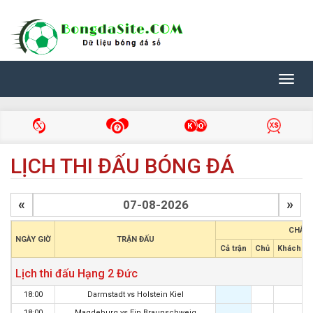
Toggl
navig
LỊCH THI ĐẤU BÓNG ĐÁ
«
»
CHÂU 
NGÀY GIỜ
TRẬN ĐẤU
Cả trận
Chủ
Khách
H
Lịch thi đấu Hạng 2 Đức
18:00
Darmstadt
vs
Holstein Kiel
18:00
Magdeburg
vs
Ein.Braunschweig