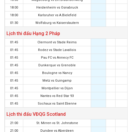
18:00
Heidenheim
vs
Osnabruck
18:00
Karlsruher
vs
A.Bielefeld
01:30
Wolfsburg
vs
Kaiserslautern
Lịch thi đấu Hạng 2 Pháp
01:45
Clermont
vs
Stade Reims
01:45
Rodez
vs
Stade Lavallois
01:45
Pau FC
vs
Annecy FC
01:45
Dunkerque
vs
Grenoble
01:45
Boulogne
vs
Nancy
01:45
Metz
vs
Guingamp
01:45
Montpellier
vs
Dijon
01:45
Nantes
vs
Red Star 93
01:45
Sochaux
vs
Saint Etienne
Lịch thi đấu VĐQG Scotland
21:00
St. Mirren
vs
St. Johnstone
21:00
Dundee
vs
Aberdeen