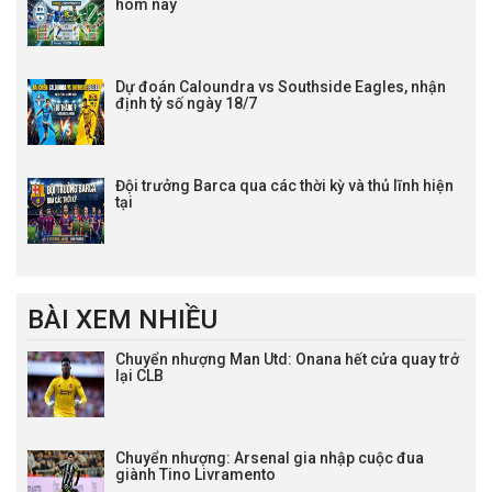
hôm nay
02:00
CA Mitre Salta
vs
Def.Belgrano
02:00
Racing Cordoba
vs
CA San Miguel
02:30
Godoy Cruz
vs
Chaco For Ever
Dự đoán Caloundra vs Southside Eagles, nhận
định tỷ số ngày 18/7
03:00
Quilmes
vs
Almagro
03:30
Gimnasia y Tiro
vs
Nueva Chicago
04:00
San Martin Tucuman
vs
San Martin SJ
Đội trưởng Barca qua các thời kỳ và thủ lĩnh hiện
tại
Lịch thi đấu Hạng 3 Thụy Điển
19:00
Enkopings
vs
Karlbergs BK
19:00
Kristianstads
vs
Angelholms
19:00
Skovde
vs
Lunds BK
BÀI XEM NHIỀU
19:00
Eskilsminne IF
vs
Rosengard
19:00
Tvaakers IF
vs
Atvidabergs
Chuyển nhượng Man Utd: Onana hết cửa quay trở
lại CLB
19:00
IFK Stocksund
vs
Gefle IF
19:00
Hammarby Talang
vs
FBK Karlstad
19:00
AFC Malmo
vs
Trelleborgs
Chuyển nhượng: Arsenal gia nhập cuộc đua
19:00
Jarfalla
vs
Karlstad Fotboll
giành Tino Livramento