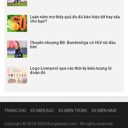
19:00
Arlanda
vs
Pitea IF
19:00
Assyriska
vs
Sollentuna FK
19:00
Luận nằm mơ thấy quả đu đủ báo hiệu tốt hay xấu
Umea
vs
Eskilstuna City
cho bạn?
19:00
Trollhattan
vs
Laholms
19:00
Jonkopings
vs
BK Olympic Malmo
Lịch thi đấu Aus Brisbane
Chuyển nhượng BĐ: Bundesliga có HLV nữ đầu
tiên
13:45
Souths Utd
vs
Taringa Rovers
13:45
Southside Eagles
vs
SWQ Thunder
13:45
Pine Hills
vs
Brisbane Knights
Logo Liverpool qua các thời kỳ biểu tượng lữ
đoàn đỏ
13:45
Samford Rang.
vs
Grange Thistle
13:45
Moreton City Exce. 2
vs
Mitchelton
13:45
Caloundra
vs
Virginia Utd
Lịch thi đấu Aus New South Wales
12:00
Wollongong Wolves
vs
Sydney United 58 FC
TRANG CHỦ
XS MIỀN BẮC
XS MIỀN TRUNG
XS MIỀN NAM
Copyright © 2018-2024 Bongdasite.com - All rights reserved.