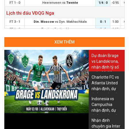
FT 1 - 0
Heerenveen
vs
Twente
1/4 : 0
-0.95
0.8
Lịch thi đấu VĐQG Nga
FT 3 - 1
Din. Moscow
vs
Dyn. Makhachkala
0 : 1
1.00
0.8
FT 1 - 2
Zenit
vs
Rodina Moscow
0 : 2
0.95
0.9
00:00
Spartak Moscow
vs
Krasnodar
0 : 1/2
0.92
0.9
XEM THÊM
00:30
Rubin Kazan
vs
FK Orenburg
0 : 1/2
0.99
0.9
Lịch thi đấu VĐQG Ba Lan
Dự đoán Brage
vs Landskrona,
19:45 Hoãn
Rakow Czestochowa
vs
Zaglebie Lubin
nhận định tỷ số
22:30 Hoãn
Katowice
vs
Wieczysta Krakow
ngày 02/08
Charlotte FC vs
22:30
Lech Poznan
vs
Piast Gliwice
0 : 1
0.90
0.9
Atlanta United
01:15
Jagiellonia
vs
Widzew Lodz
0 : 1/4
-0.90
0.7
nhận định, dự
đoán trước trận
Lịch thi đấu VĐQG Bulgaria
Indonesia vs
đêm nay
Campuchia
22:59
Cherno More
vs
Ludogorets
3/4 : 0
0.94
0.9
nhận định, dự
23:00
Botev Vratsa
vs
Slavia Sofia
đoán trước trận
Nhận định
đêm nay
Lịch thi đấu VĐQG Croatia
chuyên gia Inter