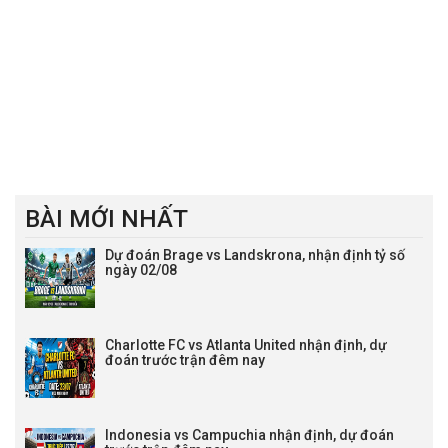
BÀI MỚI NHẤT
Dự đoán Brage vs Landskrona, nhận định tỷ số
ngày 02/08
Charlotte FC vs Atlanta United nhận định, dự
đoán trước trận đêm nay
Indonesia vs Campuchia nhận định, dự đoán