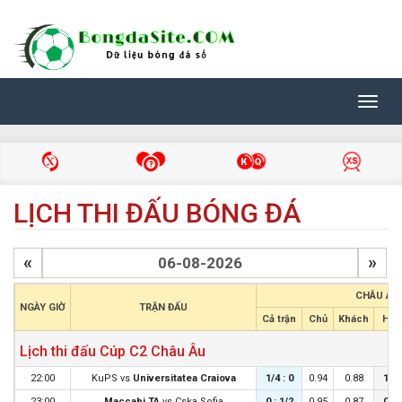
Toggl
navig
LỊCH THI ĐẤU BÓNG ĐÁ
«
»
CHÂU Á
NGÀY GIỜ
TRẬN ĐẤU
Cả trận
Chủ
Khách
Hiệp
Lịch thi đấu Cúp C2 Châu Âu
22:00
KuPS
vs
Universitatea Craiova
1/4 : 0
0.94
0.88
1/4 
23:00
Maccabi TA
vs
Cska Sofia
0 : 1/2
0.95
0.87
0 : 