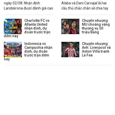
ngày 02/08. Nhận định
Alaba và Dani Carvajal là hai
03:00
Alianza Atletico
vs
Cienciano
0 : 1/4
0.98
0.90
0 :
Landskrona được đánh giá cao
cầu thủ chắc chắn sẽ chia tay
hơn nhờ chuỗi phong độ ổn
Real Madrid trong mùa hè
Lịch thi đấu VĐQG Venezuela
định.
2026.
Charlotte FC vs
Chuyển nhượng:
02:30
Atlanta United
Rayo Zuliano
vs
Anzoategui
0 : 0
MU choáng váng
0.79
0.91
0 :
nhận định, dự
thương vụ 50
04:00
Estu.Merida
vs
Zamora Barinas
0 : 1/4
0.74
0.96
0 : 
đoán trước trận
triệu Bảng
đêm nay
05:30
Puerto Cabello
vs
Caracas
0 : 1/2
0.55
-0.85
0 : 
Indonesia vs
Chuyển nhượng
Lịch thi đấu Hạng 2 Iceland
Campuchia nhận
Anh: Liverpool và
định, dự đoán
Aston Villa tranh
02:15
IR Reykjavik
vs
KF Aegir. Thor
0 : 1 1/4
0.91
0.91
0 : 
trước trận đêm
Le Fee
nay
Lịch thi đấu VĐ Nữ Châu Phi
03:00
Mali Nữ
vs
Ghana Nữ
3/4 : 0
0.93
0.89
1/4 
03:00
Cape Verde Nữ
vs
Cameroon Nữ
1 1/4 : 0
0.94
0.88
1/2 