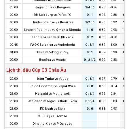
23:00
Jagiellonia
vs
Rangers
1/4 : 0
0.78
-0.96
0 :
00:00
RB Salzburg
vs
Pafos FC
0 : 1
0.94
0.88
0 : 
00:00
Hradec Kralove
vs
Besiktas
1/2 : 0
0.90
0.92
1/4 
00:00
Lincoln Red Imps
vs
Omonia Nicosia
1 : 0
0.89
0.93
1/2 
00:00
Lech Poznan
vs
KI Klaksvik
0 : 2
0.80
-0.98
0 :
00:45
PAOK Salonica
vs
Anderlecht
0 : 3/4
0.82
1.00
0 : 
01:00
Thun
vs
Vikingur Rey.
0 : 1
0.92
0.90
0 : 
02:00
Benfica
vs
Hearts
0 : 2 1/2
0.99
0.83
0 :
Lịch thi đấu Cúp C3 Châu Âu
22:00
Inter Turku
vs
Vaduz
0 : 3/4
0.97
0.79
0 : 
23:00
Paide Linname.
vs
Rapid Wien
2 : 0
0.60
-0.84
3/4 
23:00
Helsinki
vs
Motherwell
0 : 1/4
0.92
0.84
0 :
23:00
Jablonec
vs
Rigas Futbola Skola
0 : 3/4
0.93
0.83
0 : 
23:00
FC Noah
vs
Sion
0 : 0
0.83
0.93
0 :
23:30
CFR Cluj
vs
Tromso
00:00
Dinamo Kiev
vs
**Qaradag