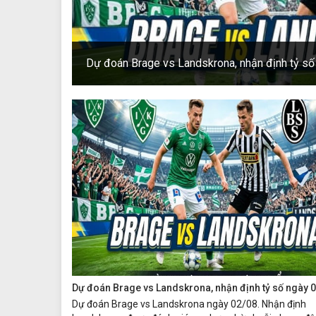
19:45
Radomiak Radom
vs
Gornik Zabrze
22:30
Lech Poznan
vs
Piast Gliwice
01:15
Korona Kielce
vs
Legia Wars.
Charlotte FC vs Atlanta United nhận định, dự đ
Lịch thi đấu VĐQG Bulgaria
21:00
Botev Vratsa
vs
Slavia Sofia
21:00
Cherno More
vs
Ludogorets
21:00
Dunav Ruse
vs
Arda Kardzhali
21:00
Septemvri Sofia
vs
Cska Sofia
21:00
Botev Plovdiv
vs
Spartak Varna
21:00
Levski Sofia
vs
Lok. Plovdiv
21:00
Lok. Sofia
vs
CSKA 1948 Sofia
Lịch thi đấu VĐQG Croatia
23:30
Rudes Zagreb
vs
NK Osijek
02:00
Lok. Zagreb
vs
HNK Gorica
Dự đoán Brage vs Landskrona, nhận định tỷ số ngày 
Lịch thi đấu VĐQG Estonia
Dự đoán Brage vs Landskrona ngày 02/08. Nhận định