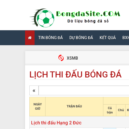
TIN BÓNG ĐÁ
DỰ BÓNG ĐÁ
KẾT QUẢ
BX
XSMB
LỊCH THI ĐẤU BÓNG ĐÁ
«
NGÀY
TRẬN ĐẤU
Cả
GIỜ
Chủ
K
trận
Lịch thi đấu Hạng 2 Đức