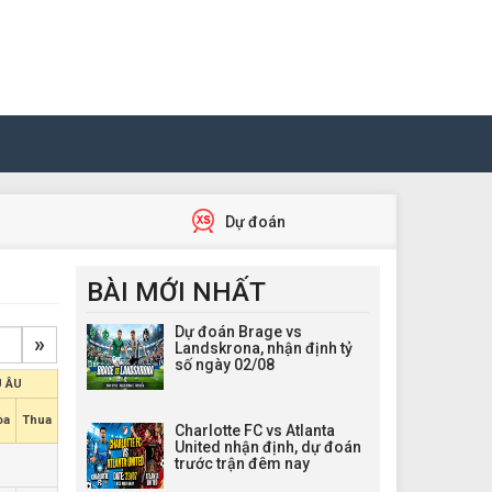
Dự đoán
BÀI MỚI NHẤT
Dự đoán Brage vs
»
Landskrona, nhận định tỷ
số ngày 02/08
 ÂU
òa
Thua
Charlotte FC vs Atlanta
United nhận định, dự đoán
trước trận đêm nay