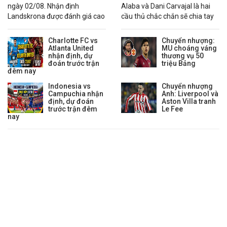
ngày 02/08. Nhận định
Alaba và Dani Carvajal là hai
05:30
Puerto Cabello
vs
Caracas
0 : 1/2
0.54
-0.84
0 : 
Landskrona được đánh giá cao
cầu thủ chắc chắn sẽ chia tay
Lịch thi đấu Hạng 2 Iceland
hơn nhờ chuỗi phong độ ổn
Real Madrid trong mùa hè
định.
2026.
Charlotte FC vs
Chuyển nhượng:
02:15
IR Reykjavik
vs
KF Aegir. Thor
0 : 1 1/4
0.97
0.87
0 : 
Atlanta United
MU choáng váng
nhận định, dự
thương vụ 50
Lịch thi đấu VĐ Nữ Châu Phi
đoán trước trận
triệu Bảng
đêm nay
03:00
Mali Nữ
vs
Ghana Nữ
3/4 : 0
0.91
0.91
1/4 
Indonesia vs
Chuyển nhượng
03:00
Cape Verde Nữ
vs
Cameroon Nữ
1 1/2 : 0
0.82
1.00
1/2 
Campuchia nhận
Anh: Liverpool và
định, dự đoán
Aston Villa tranh
trước trận đêm
Le Fee
nay