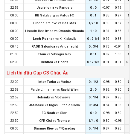
22:59
Jagiellonia
vs
Rangers
0 : 0
-0.97
0.79
0 :
00:00
RB Salzburg
vs
Pafos FC
0 : 1
0.85
0.97
0 : 
00:00
Hradec Kralove
vs
Besiktas
1/2 : 0
0.95
0.87
1/4 
00:00
Lincoln Red Imps
vs
Omonia Nicosia
1 : 0
0.94
0.88
1/2 
00:00
Lech Poznan
vs
KI Klaksvik
0 : 2 1/4
0.99
0.83
0 :
00:45
PAOK Salonica
vs
Anderlecht
0 : 3/4
0.76
-0.94
0 : 
01:00
Thun
vs
Vikingur Rey.
0 : 1
0.82
1.00
0 : 
02:00
Benfica
vs
Hearts
0 : 2 1/2
0.91
0.91
0 : 1
Lịch thi đấu Cúp C3 Châu Âu
22:00
Inter Turku
vs
Vaduz
0 : 1/2
-0.98
0.80
0 : 
22:59
Paide Linname.
vs
Rapid Wien
2 : 0
0.92
0.90
3/4 
22:59
Helsinki
vs
Motherwell
0 : 1/4
0.87
0.95
0 :
22:59
Jablonec
vs
Rigas Futbola Skola
0 : 3/4
0.84
0.98
0 : 
22:59
FC Noah
vs
Sion
0 : 0
-0.98
0.80
0 :
23:30
CFR Cluj
vs
Tromso
1/4 : 0
0.80
-0.98
0 :
00:00
Dinamo Kiev
vs
**Qaradag
0 : 1/4
0.87
0.95
0 :