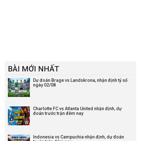
BÀI MỚI NHẤT
Dự đoán Brage vs Landskrona, nhận định tỷ số
ngày 02/08
Charlotte FC vs Atlanta United nhận định, dự
đoán trước trận đêm nay
Indonesia vs Campuchia nhận định, dự đoán