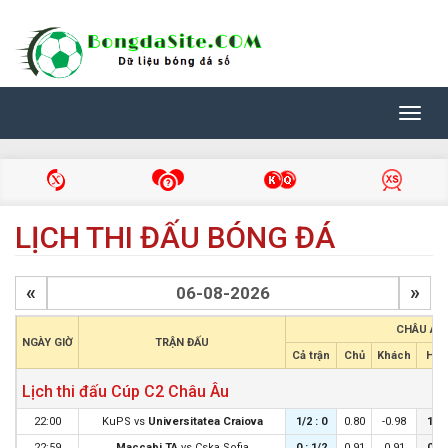
Toggl
navig
LỊCH THI ĐẤU BÓNG ĐÁ
«
»
CHÂU Á
NGÀY GIỜ
TRẬN ĐẤU
Cả trận
Chủ
Khách
Hiệp
Lịch thi đấu Cúp C2 Châu Âu
22:00
KuPS
vs
Universitatea Craiova
1/2 : 0
0.80
-0.98
1/4 
22:59
Maccabi TA
vs
Cska Sofia
0 : 1/2
0.91
0.91
0 : 