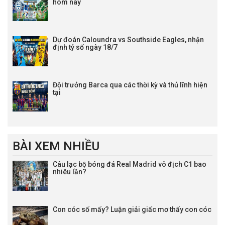
hôm nay
Lịch thi đấu Hạng 2 Ba Lan
20:30
Miedz Legnica
vs
Pogon Grodzisk
Dự đoán Caloundra vs Southside Eagles, nhận
20:30
Puszcza Nie.
vs
Odra Opole
định tỷ số ngày 18/7
20:30
Stal Mielec
vs
Stal Rzeszow
01:15
Podbeskidzie
vs
Lechia GD
Đội trưởng Barca qua các thời kỳ và thủ lĩnh hiện
Lịch thi đấu Hạng 2 Iceland
tại
21:00
Volsungur
vs
HK Kopavogur
21:00
Grotta
vs
Throttur Rey.
21:00
UMF Njardvik
vs
Vestri
BÀI XEM NHIỀU
Lịch thi đấu Hạng 2 Na Uy
21:00
Stabaek
vs
Lyn
Câu lạc bộ bóng đá Real Madrid vô địch C1 bao
nhiêu lần?
Lịch thi đấu Hạng 2 Phần Lan
22:00
SJK Akatemia
vs
PK-35
22:00
Con cóc số mấy? Luận giải giấc mơ thấy con cóc
KaPa
vs
EIF Ekenas