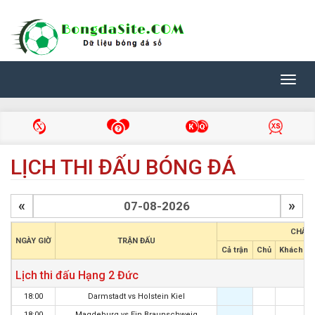
Toggl
navig
LỊCH THI ĐẤU BÓNG ĐÁ
«
»
CHÂU 
NGÀY GIỜ
TRẬN ĐẤU
Cả trận
Chủ
Khách
H
Lịch thi đấu Hạng 2 Đức
18:00
Darmstadt
vs
Holstein Kiel
18:00
Magdeburg
vs
Ein.Braunschweig