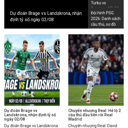
Turku vs
22:30
Lech Poznan
vs
Piast Gliwice
Sarajevo 22h00
ận
Charlotte FC vs Atlanta United nhận
Đội hình PSG
01:15
Korona Kielce
vs
Legia Wars.
hôm nay
2026: Danh sách
định, dự đoán trước trận đêm nay
Lịch thi đấu VĐQG Bulgaria
cầu thủ, sơ đồ
chiến thuật
21:00
Botev Vratsa
vs
Slavia Sofia
21:00
Cherno More
vs
Ludogorets
21:00
Dunav Ruse
vs
Arda Kardzhali
21:00
Septemvri Sofia
vs
Cska Sofia
21:00
Botev Plovdiv
vs
Spartak Varna
21:00
Levski Sofia
vs
Lok. Plovdiv
21:00
Lok. Sofia
vs
CSKA 1948 Sofia
Lịch thi đấu VĐQG Croatia
23:30
Rudes Zagreb
vs
NK Osijek
02:00
Lok. Zagreb
vs
HNK Gorica
Dự đoán Brage vs
Chuyển nhượng Real: Hé lộ 2
Lịch thi đấu VĐQG Estonia
Landskrona, nhận định tỷ số
cầu thủ đầu tiên rời Real
ngày 02/08
Madrid
21:00
Paide Linname.
vs
Parnu JK Vaprus
Dự đoán Brage vs Landskrona
Chuyển nhượng Real: David