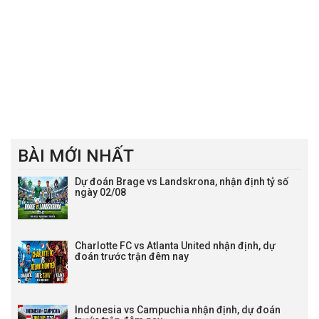
00:45
Deportivo Riestra
vs
Estudiantes LP
07:30
Independiente
vs
CA Platense
Lịch thi đấu VĐQG Chi Lê
02:00
Huachipato
vs
Everton CD
04:30
Coquimbo Unido
vs
La Serena
Lịch thi đấu VĐQG Colombia
02:00
Santa Fe
vs
Boyaca Chico
BÀI MỚI NHẤT
02:00
Santa Fe
vs
Boyaca Chico
04:20
Fortaleza
vs
Cucuta
Dự đoán Brage vs Landskrona, nhận định tỷ số
06:25
Pereira
vs
Santa Fe
ngày 02/08
06:25
Deportes Tolima
vs
Inter Bogota
06:25
Deportes Tolima
vs
Inter Bogota
08:05
Alianza Petrolera
vs
Atl. Bucaramanga
Charlotte FC vs Atlanta United nhận định, dự
đoán trước trận đêm nay
08:30
Deportivo Pasto
vs
Deportivo Cali
08:30
Deportivo Pasto
vs
Deportivo Cali
Lịch thi đấu VĐQG Paraguay
Indonesia vs Campuchia nhận định, dự đoán