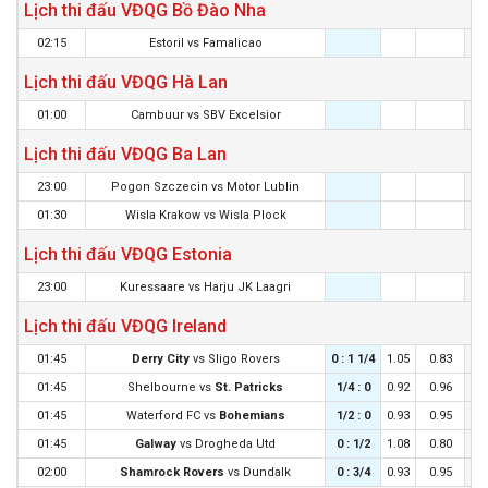
Lịch thi đấu VĐQG Bồ Đào Nha
02:15
Estoril
vs
Famalicao
Lịch thi đấu VĐQG Hà Lan
01:00
Cambuur
vs
SBV Excelsior
Lịch thi đấu VĐQG Ba Lan
23:00
Pogon Szczecin
vs
Motor Lublin
01:30
Wisla Krakow
vs
Wisla Plock
Lịch thi đấu VĐQG Estonia
23:00
Kuressaare
vs
Harju JK Laagri
Lịch thi đấu VĐQG Ireland
01:45
Derry City
vs
Sligo Rovers
0 : 1 1/4
1.05
0.83
0 :
01:45
Shelbourne
vs
St. Patricks
1/4 : 0
0.92
0.96
0 
01:45
Waterford FC
vs
Bohemians
1/2 : 0
0.93
0.95
1/4
01:45
Galway
vs
Drogheda Utd
0 : 1/2
1.08
0.80
0 :
02:00
Shamrock Rovers
vs
Dundalk
0 : 3/4
0.93
0.95
0 :