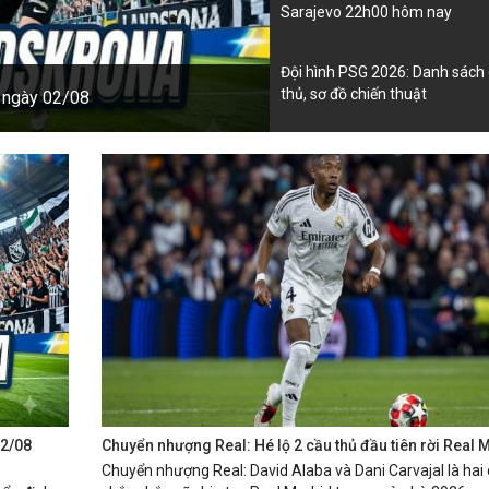
Sarajevo 22h00 hôm nay
1/4 :
.94
0.95
0.87
2 1/2
0.92
0.78
1
0.84
0.86
4.00
3.
0
Đội hình PSG 2026: Danh sách
1/2 :
.92
0.91
0.91
2 1/2
0.83
0.87
1
0.74
0.96
6.60
4.
thủ, sơ đồ chiến thuật
oán trước trận đêm nay
0
02/08
Chuyển nhượng Real: Hé lộ 2 cầu thủ đầu tiên rời Real 
Chuyển nhượng Real: David Alaba và Dani Carvajal là hai