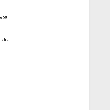
ụ 50
la tranh