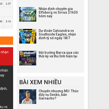
60
2.37
Nhận định chuyên gia
Elfsborg vs Sirius 21h30
hôm nay
90
3.10
Dự đoán Caloundra vs
20
4.50
Southside Eagles, nhận
định tỷ số ngày 18/7
20
2.92
, nhận
Đội trưởng Barca qua các
thời kỳ và thủ lĩnh hiện tại
20
2.49
d nhận
20
2.45
nay
20
4.10
BÀI XEM NHIỀU
định,
Chuyển nhượng MU: Thúc
đẩy vụ Sesko, bán
Garnacho?
85
4.85
ku vs