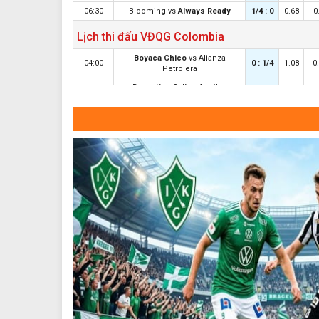
06:30
Blooming
vs
Always Ready
1/4 : 0
0.68
-0
Lịch thi đấu VĐQG Colombia
Boyaca Chico
vs
Alianza
04:00
0 : 1/4
1.08
0
Petrolera
Deportivo Cali
vs
Aguilas
06:05
0 : 1/2
0.78
1
Doradas
Lịch thi đấu VĐQG Peru
03:00
Alianza Atletico
vs
Cienciano
0 : 1/4
0.98
0
Lịch thi đấu VĐQG Venezuela
02:30
Rayo Zuliano
vs
Anzoategui
0 : 1/4
0.93
0
04:00
Estu.Merida
vs
Zamora Barinas
0 : 0
0.72
0
05:30
Puerto Cabello
vs
Caracas
0 : 1/2
0.68
-0
Lịch thi đấu Hạng 2 Iceland
02:15
IR Reykjavik
vs
KF Aegir. Thor
0 : 1
0.70
-0