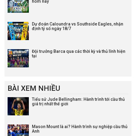
hôm nay
Dự đoán Caloundra vs Southside Eagles, nhận
định tỷ số ngày 18/7
Đội trưởng Barca qua các thời kỳ và thủ lĩnh hiện
tại
BÀI XEM NHIỀU
Tiểu sử Jude Bellingham: Hành trình tới cầu thủ
giá trị nhất thế giới
Mason Mount là ai? Hành trình sự nghiệp cầu thủ
Anh