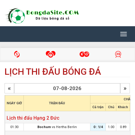
Toggl
navig
LỊCH THI ĐẤU BÓNG ĐÁ
«
»
CHÂU 
NGÀY GIỜ
TRẬN ĐẤU
Cả trận
Chủ
Khách
H
Lịch thi đấu Hạng 2 Đức
01:30
Bochum
vs
Hertha Berlin
0 : 1/4
1.00
0.89