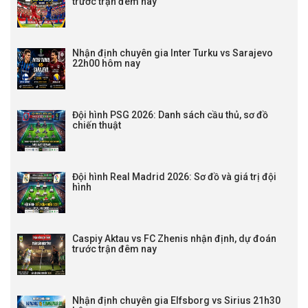
trước trận đêm nay
Nhận định chuyên gia Inter Turku vs Sarajevo
22h00 hôm nay
Đội hình PSG 2026: Danh sách cầu thủ, sơ đồ
chiến thuật
Đội hình Real Madrid 2026: Sơ đồ và giá trị đội
hình
Caspiy Aktau vs FC Zhenis nhận định, dự đoán
trước trận đêm nay
Nhận định chuyên gia Elfsborg vs Sirius 21h30