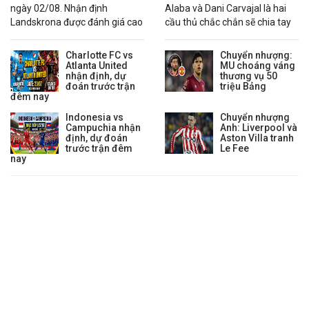
ngày 02/08. Nhận định
Alaba và Dani Carvajal là hai
02:15
Leiknir Rey.
vs
Fylkir
1 : 0
0.99
0.85
1
Landskrona được đánh giá cao
cầu thủ chắc chắn sẽ chia tay
02:15
Afturelding
vs
UMF Grindavik
0 : 1 1/4
0.77
-0.93
0
hơn nhờ chuỗi phong độ ổn
Real Madrid trong mùa hè
định.
Lịch thi đấu Hạng 2 Phần Lan
2026.
Charlotte FC vs
Chuyển nhượng:
Atlanta United
MU choáng váng
22:00
Haka
vs
JIPPO
0 : 1/4
0.94
0.95
nhận định, dự
thương vụ 50
đoán trước trận
triệu Bảng
22:30
JaPS
vs
MP Mikkeli
0 : 1/4
0.89
1.00
0
đêm nay
Lịch thi đấu Hạng 2 Séc
Indonesia vs
Chuyển nhượng
Campuchia nhận
Anh: Liverpool và
22:00
Jihlava
vs
Pribram
0 : 1/2
0.96
0.80
0
định, dự đoán
Aston Villa tranh
trước trận đêm
Le Fee
22:00
Sellier&Bellot Vlasim
vs
Vik.Zizkov
0 : 1/2
0.89
0.87
0
nay
22:00
Opava
vs
Kladno
0 : 3/4
0.75
-0.99
0
22:00
SK Prostejov
vs
MFK Karvina
3/4 : 0
0.76
1.00
1
22:00
Slavia Praha B
vs
Fotbal Trinec
0 : 3/4
0.74
-0.98
0
22:00
Usti & Labem
vs
Arsenal Ceska Lipa
22:00
Dukla Praha
vs
Slavia Kromeriz
0 : 1
0.87
0.89
0
Lịch thi đấu Hạng 2 Argentina
06:00
F. Midland
vs
Deportivo Maipu
0 : 1/2
0.94
0.88
0