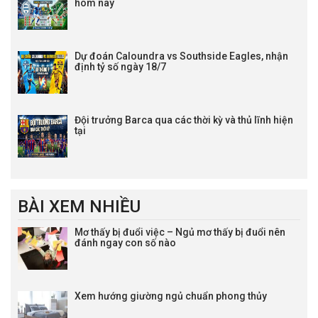
hôm nay
19:00
Vejle
vs
Hillerod
20:00
Fredericia
vs
Vendsyssel FF
Lịch thi đấu Hạng 2 Nhật Bản
Dự đoán Caloundra vs Southside Eagles, nhận
định tỷ số ngày 18/7
16:00
Iwaki FC
vs
FC Imabari
17:00
Montedio Yama.
vs
Tochigi City
Lịch thi đấu Hạng 2 Argentina
Đội trưởng Barca qua các thời kỳ và thủ lĩnh hiện
tại
00:30
Los Andes
vs
Ferro Carril Oeste
01:00
Deportivo Moron
vs
CA Acassuso
01:00
Colegiales
vs
Patronato Parana
01:30
Colon
vs
San Telmo
BÀI XEM NHIỀU
02:00
CA Mitre Salta
vs
Def.Belgrano
02:00
Mơ thấy bị đuổi việc – Ngủ mơ thấy bị đuổi nên
Racing Cordoba
vs
CA San Miguel
đánh ngay con số nào
02:30
Godoy Cruz
vs
Chaco For Ever
03:00
Quilmes
vs
Almagro
03:30
Gimnasia y Tiro
vs
Nueva Chicago
Xem hướng giường ngủ chuẩn phong thủy
04:00
San Martin Tucuman
vs
San Martin SJ