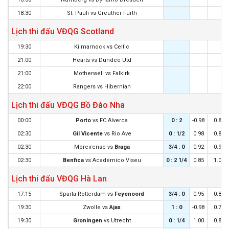
18:30
St. Pauli
vs
Greuther Furth
Lịch thi đấu VĐQG Scotland
19:30
Kilmarnock
vs
Celtic
21:00
Hearts
vs
Dundee Utd
21:00
Motherwell
vs
Falkirk
22:00
Rangers
vs
Hibernian
Lịch thi đấu VĐQG Bồ Đào Nha
00:00
Porto
vs
FC Alverca
0 : 2
-0.98
0.82
02:30
Gil Vicente
vs
Rio Ave
0 : 1/2
0.98
0.88
02:30
Moreirense
vs
Braga
3/4 : 0
0.92
0.92
02:30
Benfica
vs
Academico Viseu
0 : 2 1/4
0.85
1.00
Lịch thi đấu VĐQG Hà Lan
17:15
Sparta Rotterdam
vs
Feyenoord
3/4 : 0
0.95
0.85
19:30
Zwolle
vs
Ajax
1 : 0
-0.98
0.78
19:30
Groningen
vs
Utrecht
0 : 1/4
1.00
0.80