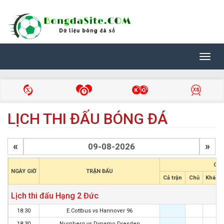
Toggl
navig
LỊCH THI ĐẤU BÓNG ĐÁ
«
»
CHÂ
NGÀY GIỜ
TRẬN ĐẤU
Cả trận
Chủ
Khách
Lịch thi đấu Hạng 2 Đức
18:30
E.Cottbus
vs
Hannover 96
18:30
Nurnberg
vs
Dynamo Dresden