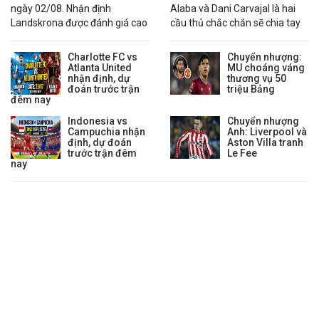
20:00
Jelgava
vs
FK Auda
ngày 02/08. Nhận định
Alaba và Dani Carvajal là hai
Landskrona được đánh giá cao
cầu thủ chắc chắn sẽ chia tay
22:00
Riga FC
vs
FK Ogre United
hơn nhờ chuỗi phong độ ổn
Real Madrid trong mùa hè
00:00
Rigas Futbola Skola
vs
FK Grobina
định.
2026.
Charlotte FC vs
Chuyển nhượng:
Lịch thi đấu VĐQG Lithuania
Atlanta United
MU choáng váng
nhận định, dự
thương vụ 50
22:30
đoán trước trận
FK Banga
vs
FK Suduva
triệu Bảng
đêm nay
22:45
FA Siauliai
vs
Dziugas FC
Indonesia vs
Chuyển nhượng
23:00
FK Kauno Zalgiris
vs
Hegelmann Litauen
Campuchia nhận
Anh: Liverpool và
định, dự đoán
Aston Villa tranh
Lịch thi đấu VĐQG Na Uy
trước trận đêm
Le Fee
nay
19:30
Start Kristiansand
vs
Fredrikstad
22:00
HamKam
vs
Aalesund
00:15
Kristiansund
vs
Molde
Lịch thi đấu VĐQG Phần Lan
23:00
AC Oulu
vs
Helsinki
Lịch thi đấu VĐQG Thụy Sỹ
19:00
Lugano
vs
Zurich