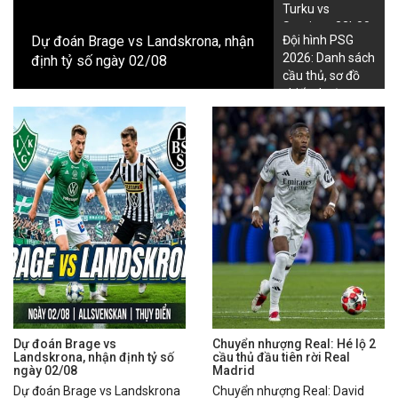
23:00
Levadia T.
vs
Nomme United
Turku vs
Sarajevo 22h00
Lịch thi đấu VĐQG Georgia
nhận
Charlotte FC vs Atlanta United nhận
Đội hình PSG
hôm nay
2026: Danh sách
định, dự đoán trước trận đêm nay
20:00
Meshakhte Tkibuli
vs
Samgurali Tskh.
cầu thủ, sơ đồ
23:00
FC Spaeri
vs
Dinamo Tbilisi
chiến thuật
Lịch thi đấu VĐQG Iceland
01:00
IA Akranes
vs
Thor Akureyri
01:00
KA Akureyri
vs
Hafnarfjordur
01:00
Stjarnan
vs
Keflavik
01:00
Vikingur Rey.
vs
Vestmannaeyjar
02:15
Breidablik
vs
Valur Rey.
Lịch thi đấu VĐQG Ireland
21:00
Waterford FC
vs
Bohemians
1/2 : 0
0.93
0.95
23:00
Shelbourne
vs
St. Patricks
1/4 : 0
0.92
0.96
Dự đoán Brage vs
Chuyển nhượng Real: Hé lộ 2
Lịch thi đấu VĐQG Latvia
Landskrona, nhận định tỷ số
cầu thủ đầu tiên rời Real
ngày 02/08
Madrid
20:00
SK Super Nova
vs
FK Liepaja
Dự đoán Brage vs Landskrona
Chuyển nhượng Real: David