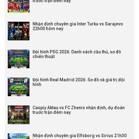
trước trận đêm nay
19:00
HJK Klubi 04
vs
KTP Kotka
Lịch thi đấu Hạng 2 Séc
Nhận định chuyên gia Inter Turku vs Sarajevo
22h00 hôm nay
22:00
Banik Ostrava B
vs
Taborsko
Lịch thi đấu Hạng 2 Thụy Điển
20:00
Varbergs BoIS
vs
Sandvikens
Đội hình PSG 2026: Danh sách cầu thủ, sơ đồ
chiến thuật
20:00
Norrby
vs
Orebro
20:00
Helsingborg
vs
Varnamo
20:00
Osters
vs
Landskrona
Đội hình Real Madrid 2026: Sơ đồ và giá trị đội
20:00
Falkenbergs
vs
Nordic United FC
hình
20:00
Norrkoping
vs
Brage
20:00
Ljungskile SK
vs
Oddevold
20:00
Ostersunds
vs
GIF Sundsvall
Caspiy Aktau vs FC Zhenis nhận định, dự đoán
trước trận đêm nay
Lịch thi đấu Hạng 2 Đan Mạch
18:00
Hvidovre IF
vs
Esbjerg FB
19:00
Aalborg BK
vs
Kolding IF
Nhận định chuyên gia Elfsborg vs Sirius 21h30