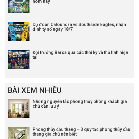
hôm nay
Dự đoán Caloundra vs Southside Eagles, nhận
định tỷ số ngày 18/7
Đội trưởng Barca qua các thời kỳ và thủ lĩnh hiện
tại
BÀI XEM NHIỀU
Những nguyên tắc phong thủy phòng khách gia
chủ cần lưu ý
Phong thủy cầu thang – 3 quy tắc phong thủy cầu
thang gia chủ nên biết