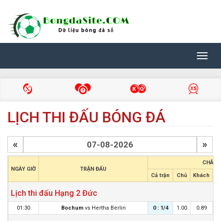
Toggl
navig
LỊCH THI ĐẤU BÓNG ĐÁ
«
»
CHÂU 
NGÀY GIỜ
TRẬN ĐẤU
Cả trận
Chủ
Khách
H
Lịch thi đấu Hạng 2 Đức
01:30
Bochum
vs
Hertha Berlin
0 : 1/4
1.00
0.89