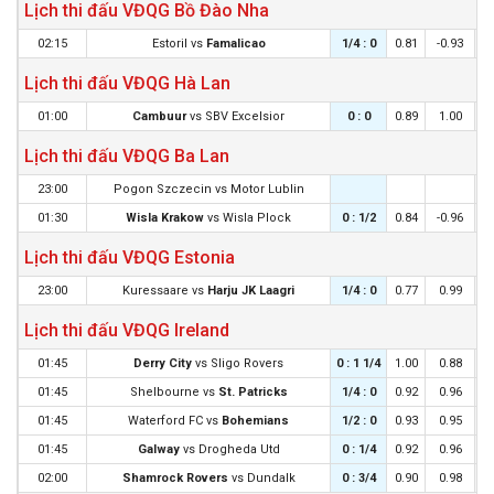
Lịch thi đấu VĐQG Bồ Đào Nha
02:15
Estoril
vs
Famalicao
1/4 : 0
0.81
-0.93
Lịch thi đấu VĐQG Hà Lan
01:00
Cambuur
vs
SBV Excelsior
0 : 0
0.89
1.00
Lịch thi đấu VĐQG Ba Lan
23:00
Pogon Szczecin
vs
Motor Lublin
01:30
Wisla Krakow
vs
Wisla Plock
0 : 1/2
0.84
-0.96
0
Lịch thi đấu VĐQG Estonia
23:00
Kuressaare
vs
Harju JK Laagri
1/4 : 0
0.77
0.99
Lịch thi đấu VĐQG Ireland
01:45
Derry City
vs
Sligo Rovers
0 : 1 1/4
1.00
0.88
0
01:45
Shelbourne
vs
St. Patricks
1/4 : 0
0.92
0.96
01:45
Waterford FC
vs
Bohemians
1/2 : 0
0.93
0.95
1
01:45
Galway
vs
Drogheda Utd
0 : 1/4
0.92
0.96
0
02:00
Shamrock Rovers
vs
Dundalk
0 : 3/4
0.90
0.98
0