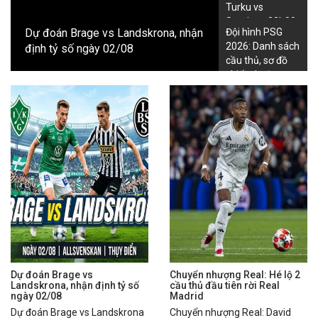
Turku vs
21:00
Surkhon Termiz
vs
Navbahor
3/4 : 0
0.92
0.90
1
Sarajevo 22h00
 nhận
Charlotte FC vs Atlanta United nhận
Đội hình PSG
hôm nay
21:30
Lok. Tashkent
vs
Dinamo Samarkand
0 : 1/4
0.89
0.93
2026: Danh sách
định, dự đoán trước trận đêm nay
22:00
Xorazm Urganch
vs
Mashal Mubarek
0 : 3/4
0.92
0.90
0
cầu thủ, sơ đồ
chiến thuật
Lịch thi đấu VĐQG Argentina
05:30
Rosario Central
vs
Aldosivi
0 : 1
0.88
-0.99
0
07:45
Ind.Rivadavia
vs
Estudiantes Rio Cuarto
0 : 1
0.92
0.97
0
Lịch thi đấu VĐQG Chi Lê
07:30
Univ. Catolica(CHL)
vs
Cobresal
0 : 1 1/2
0.91
0.97
0
Lịch thi đấu VĐQG Paraguay
04:30
Rubio nu
vs
Deportivo Recoleta
0 : 1/4
0.96
0.86
Lịch thi đấu Hạng 2 Ba Lan
23:00
Polonia Bytom
vs
Pogon Siedlce
0 : 1/2
0.70
-0.86
0
Dự đoán Brage vs
Chuyển nhượng Real: Hé lộ 2
01:30
Polonia Wars.
vs
Ruch Chorzow
0 : 1/4
0.94
0.90
Landskrona, nhận định tỷ số
cầu thủ đầu tiên rời Real
ngày 02/08
Madrid
Lịch thi đấu Hạng 2 Iceland
Dự đoán Brage vs Landskrona
Chuyển nhượng Real: David