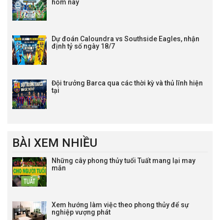
hôm nay
Dự đoán Caloundra vs Southside Eagles, nhận
định tỷ số ngày 18/7
Đội trưởng Barca qua các thời kỳ và thủ lĩnh hiện
tại
BÀI XEM NHIỀU
Những cây phong thủy tuổi Tuất mang lại may
mắn
Xem hướng làm việc theo phong thủy để sự
nghiệp vượng phát