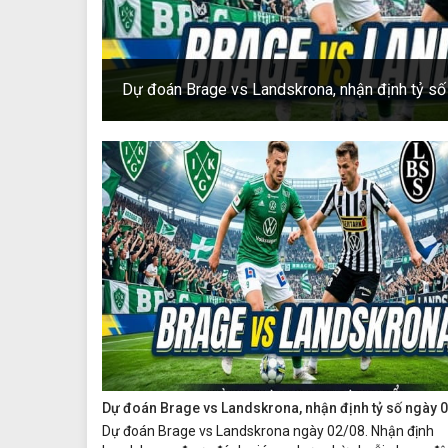
0 : 1
02:00
FK Partizan
vs
Tobol Kostanay
0.92
0.8
1/2
0 : 1
02:00
Hibernian
vs
Shkendija 79
-0.96
0.7
1/4
Charlotte FC vs Atlanta United nhận định, dự đ
Lịch thi đấu Liên Đoàn Anh
0 : 1
01:45
Bristol City
vs
Walsall
0.82
1.0
1/4
Lịch thi đấu VĐQG Uzbekistan
Lok. Tashkent
vs
Dinamo
17:59
Samarkand
17:59
Surkhon Termiz
vs
Navbahor
Xorazm Urganch
vs
Mashal
17:59
Mubarek
21:00
Sogdiana Jizzakh
vs
Andijan
22:00
Sogdiana Jizzakh
vs
Andijan
0 : 0
0.90
0.9
0 : 1
22:00
Pakhtakor
vs
Buxoro
-0.95
0.8
1/4
22:00
Pakhtakor
vs
Buxoro
Dự đoán Brage vs Landskrona, nhận định tỷ số ngày 
Dự đoán Brage vs Landskrona ngày 02/08. Nhận định
Lịch thi đấu VĐQG Argentina