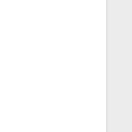
95
5.00
45
1.72
40
1.34