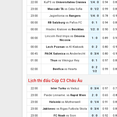
22:00
KuPS
vs
Universitatea Craiova
1/4 : 0
0.94
0.8
23:00
Maccabi TA
vs
Cska Sofia
0 : 1/2
0.99
0.8
23:00
Jagiellonia
vs
Rangers
1/4 : 0
0.78
-0.
00:00
RB Salzburg
vs
Pafos FC
0 : 1
0.94
0.8
00:00
Hradec Kralove
vs
Besiktas
1/2 : 0
0.90
0.9
Lincoln Red Imps
vs
Omonia
00:00
1 : 0
0.89
0.9
Nicosia
00:00
Lech Poznan
vs
KI Klaksvik
0 : 2
0.80
-0.
00:45
PAOK Salonica
vs
Anderlecht
0 : 3/4
0.80
-0.
01:00
Thun
vs
Vikingur Rey.
0 : 1
0.97
0.8
0 : 2
02:00
Benfica
vs
Hearts
0.99
0.8
1/2
Lịch thi đấu Cúp C3 Châu Âu
22:00
Inter Turku
vs
Vaduz
0 : 3/4
0.97
0.7
23:00
Paide Linname.
vs
Rapid Wien
2 : 0
0.65
-0.
23:00
Helsinki
vs
Motherwell
0 : 1/4
0.91
0.8
23:00
Jablonec
vs
Rigas Futbola Skola
0 : 3/4
0.93
0.8
23:00
FC Noah
vs
Sion
0 : 0
0.92
0.8