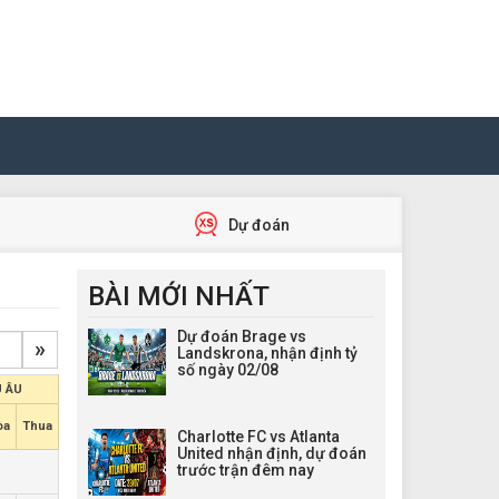
Dự đoán
BÀI MỚI NHẤT
Dự đoán Brage vs
»
Landskrona, nhận định tỷ
số ngày 02/08
 ÂU
òa
Thua
Charlotte FC vs Atlanta
United nhận định, dự đoán
trước trận đêm nay