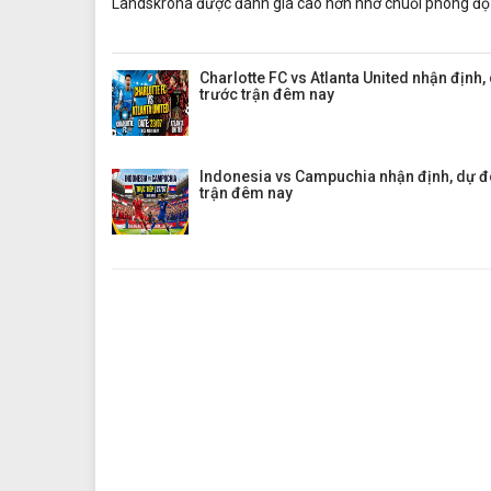
Landskrona được đánh giá cao hơn nhờ chuỗi phong độ 
05:00
Union Santa Fe
vs
Lanus
0 : 1/4
-0.96
0.8
Lịch thi đấu VĐQG Bolivia
Charlotte FC vs Atlanta United nhận định
trước trận đêm nay
02:00
Univ de Vinto
vs
Real Potosi
0 : 1/2
0.89
0.9
06:30
Blooming
vs
Always Ready
1/4 : 0
0.59
-0.
Lịch thi đấu VĐQG Colombia
Indonesia vs Campuchia nhận định, dự đ
trận đêm nay
Boyaca Chico
vs
Alianza
04:00
0 : 1/4
1.08
0.7
Petrolera
Deportivo Cali
vs
Aguilas
06:05
0 : 1/2
0.78
1.0
Doradas
Lịch thi đấu VĐQG Peru
03:00
Alianza Atletico
vs
Cienciano
0 : 1/4
0.98
0.9
Lịch thi đấu VĐQG Venezuela
02:30
Rayo Zuliano
vs
Anzoategui
0 : 0
0.79
0.9
04:00
Estu.Merida
vs
Zamora Barinas
0 : 1/4
0.74
0.9
05:30
Puerto Cabello
vs
Caracas
0 : 1/2
0.55
-0.