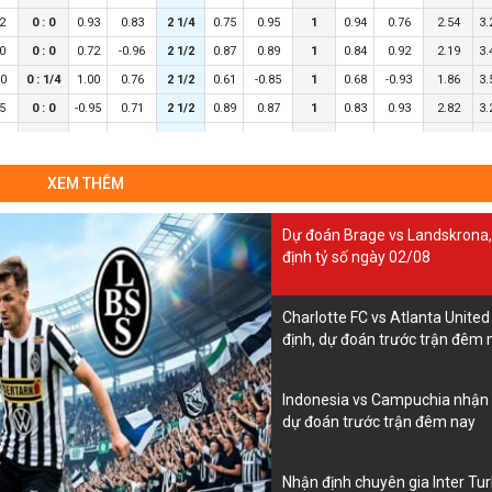
2
0 : 0
0.93
0.83
2 1/4
0.75
0.95
1
0.94
0.76
2.54
3.
0
0 : 0
0.72
-0.96
2 1/2
0.87
0.89
1
0.84
0.92
2.19
3.
90
0 : 1/4
1.00
0.76
2 1/2
0.61
-0.85
1
0.68
-0.93
1.86
3.
5
0 : 0
-0.95
0.71
2 1/2
0.89
0.87
1
0.83
0.93
2.82
3.
9
1/4 : 0
-0.95
0.71
2 3/4
0.91
0.85
1 1/4
-0.93
0.68
4.55
3.
5
0 : 0
0.62
-0.86
2 1/2
0.92
0.78
1
0.88
0.82
2.13
3.
XEM THÊM
2
0 : 0
0.62
-0.86
2 1/2
-0.97
0.73
1
0.88
0.82
2.07
3.
Dự đoán Brage vs Landskrona
0 : 1
7
0.87
0.89
3 3/4
0.86
0.90
1 3/4
0.97
0.79
1.04
9.
1/4
định tỷ số ngày 02/08
2
3/4 : 0
-0.95
0.71
3 1/4
0.60
-0.84
1 1/2
0.99
0.77
10.00
6.
Charlotte FC vs Atlanta Unite
8
0 : 1
0.77
0.99
3 1/4
0.61
-0.85
1 1/2
0.93
0.83
1.09
7.
định, dự đoán trước trận đêm 
6
0 : 1/4
0.86
0.90
2 1/4
0.77
0.93
1
0.94
0.76
1.70
3.
Indonesia vs Campuchia nhận 
dự đoán trước trận đêm nay
98
0 : 1
0.82
0.94
3 1/4
-0.93
0.69
1 1/4
0.82
0.94
1.07
7.
1
0 : 3/4
0.77
0.99
3
-0.90
0.66
1 1/4
0.98
0.78
1.15
5.
Nhận định chuyên gia Inter Tur