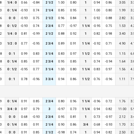
8
1/4 : 0
0.66
-0.84
2 1/2
1.00
0.80
1
0.94
0.86
3.05
3.
3
0 : 1/4
-0.93
0.74
2 1/4
0.85
0.95
1
1.00
0.80
1.99
3.
96
0 : 0
-0.93
0.75
2 1/2
0.96
0.84
1
0.92
0.88
2.82
3.
8
0 : 1/2
-0.93
0.74
2 3/4
0.77
-0.97
1 1/4
-0.95
0.75
1.53
4.
2
1/4 : 0
0.81
-0.99
2 1/2
0.88
0.92
1
0.82
0.98
3.40
3.
3
1/2 : 0
0.77
-0.95
2 3/4
0.89
0.91
1 1/4
-0.92
0.71
4.90
4.
98
0 : 1
0.99
0.83
3 1/4
0.83
0.97
1 1/2
-0.95
0.75
1.15
6.
98
0 : 1/4
0.85
0.97
2 3/4
0.95
0.85
1
0.74
-0.94
1.64
3.
5
0 : 1/2
-0.95
0.77
3 1/4
1.00
0.80
1 1/4
0.83
0.97
1.56
4.
3
0 : 1
0.78
-0.96
3 3/4
0.94
0.86
1 1/2
0.76
-0.96
1.11
7.
9
0 : 1/4
0.91
0.85
2 3/4
0.80
0.96
1 1/4
-0.96
0.72
1.76
3.
89
3/4 : 0
0.97
0.79
3
-0.97
0.73
1 1/4
0.94
0.82
11.00
5.
5
0 : 0
0.68
-0.93
2 3/4
0.95
0.81
1
0.73
-0.97
2.12
3.
3
0 : 1/4
0.85
0.91
2 1/4
0.90
0.86
3/4
0.68
-0.93
1.70
3.
4
0 : 0
0.91
0.85
2 1/2
-0.98
0.74
1
0.94
0.82
2.50
3.