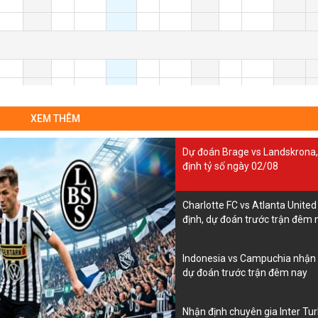
XEM THÊM
Dự đoán Brage vs Landskrona
định tỷ số ngày 02/08
Charlotte FC vs Atlanta Unite
định, dự đoán trước trận đêm 
Indonesia vs Campuchia nhận 
dự đoán trước trận đêm nay
Nhận định chuyên gia Inter Tur