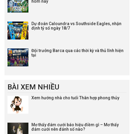
hôm nay
Lịch thi đấu Hạng 2 Ba Lan
20:30
Miedz Legnica
vs
Pogon Grodzisk
0 : 1/4
0.80
-0.96
Dự đoán Caloundra vs Southside Eagles, nhận
20:30
Puszcza Nie.
vs
Odra Opole
0 : 1/4
1.00
0.84
định tỷ số ngày 18/7
20:30
Stal Mielec
vs
Stal Rzeszow
0 : 3/4
0.74
-0.90
01:15
Podbeskidzie
vs
Lechia GD
0 : 1 1/2
-0.86
0.70
Đội trưởng Barca qua các thời kỳ và thủ lĩnh hiện
Lịch thi đấu Hạng 2 Iceland
tại
21:00
Volsungur
vs
HK Kopavogur
21:00
Grotta
vs
Throttur Rey.
3/4 : 0
-0.96
0.80
21:00
UMF Njardvik
vs
Vestri
0 : 1
0.88
0.96
BÀI XEM NHIỀU
Lịch thi đấu Hạng 2 Na Uy
21:00
Stabaek
vs
Lyn
0 : 1 1/4
0.85
0.99
Xem hướng nhà cho tuổi Thân hợp phong thủy
Lịch thi đấu Hạng 2 Phần Lan
22:00
SJK Akatemia
vs
PK-35
1/2 : 0
-0.99
0.88
22:00
Mơ thấy đám cưới báo hiệu điềm gì – Mơ thấy
KaPa
vs
EIF Ekenas
1/4 : 0
0.83
-0.94
đám cưới nên đánh số nào?