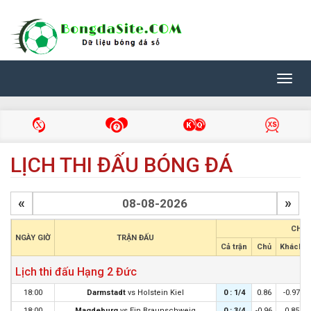
Toggl
navig
LỊCH THI ĐẤU BÓNG ĐÁ
«
»
CHÂU
NGÀY GIỜ
TRẬN ĐẤU
Cả trận
Chủ
Khách
Lịch thi đấu Hạng 2 Đức
18:00
Darmstadt
vs
Holstein Kiel
0 : 1/4
0.86
-0.97
18:00
Magdeburg
vs
Ein.Braunschweig
0 : 3/4
-0.96
0.85