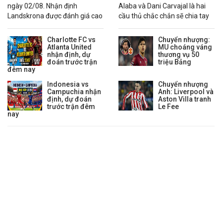
23:00
Trans Narva
vs
Nomme Kalju
ngày 02/08. Nhận định
Alaba và Dani Carvajal là hai
Landskrona được đánh giá cao
cầu thủ chắc chắn sẽ chia tay
Lịch thi đấu VĐQG Georgia
hơn nhờ chuỗi phong độ ổn
Real Madrid trong mùa hè
21:00
Dinamo Batumi
vs
Gagra Tbilisi
định.
2026.
Charlotte FC vs
Chuyển nhượng:
Atlanta United
MU choáng váng
21:00
FC Iberia 1999
vs
Dila Gori
nhận định, dự
thương vụ 50
21:00
FC Rustavi
vs
Torpedo Kut.
đoán trước trận
triệu Bảng
đêm nay
21:00
FC Spaeri
vs
Dinamo Tbilisi
Indonesia vs
Chuyển nhượng
21:00
Meshakhte Tkibuli
vs
Samgurali Tskh.
Campuchia nhận
Anh: Liverpool và
định, dự đoán
Aston Villa tranh
Lịch thi đấu VĐQG Hungary
trước trận đêm
Le Fee
nay
23:00
MTK Budapest
vs
Puskas Akademia
23:00
Kisvarda FC
vs
Ujpest
0 : 0
0.95
0.89
23:00
Vasas Budapest
vs
Zalaegerzseg
23:00
Gyori ETO
vs
Ferencvaros
23:00
Paksi
vs
Kispest Honved
23:00
Debreceni
vs
Nyiregyhaza
Lịch thi đấu VĐQG Latvia
20:00
BFC Daugavpils
vs
FK Tukums 2000
0 : 1/2
0.85
-0.99