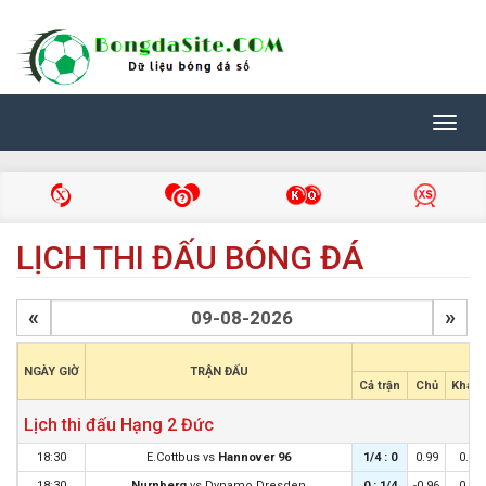
Toggl
navig
LỊCH THI ĐẤU BÓNG ĐÁ
«
»
C
NGÀY GIỜ
TRẬN ĐẤU
Cả trận
Chủ
Khác
Lịch thi đấu Hạng 2 Đức
18:30
E.Cottbus
vs
Hannover 96
1/4 : 0
0.99
0.90
18:30
Nurnberg
vs
Dynamo Dresden
0 : 1/4
-0.96
0.85