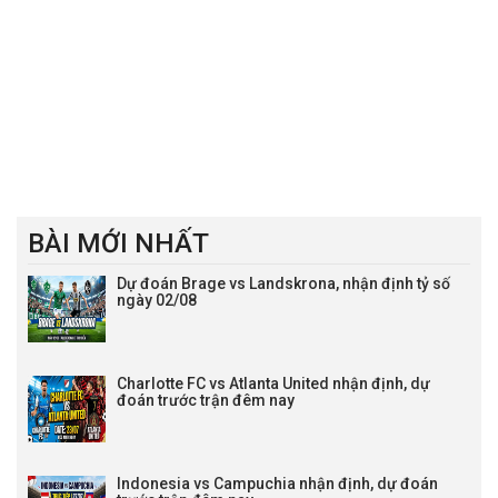
23:30
Dep.Concepcion
vs
U.Concepcion
0 : 1/2
0.97
0.92
02:00
O Higgins
vs
Deportes Limache
0 : 1/4
0.80
-0.92
04:30
U. La Calera
vs
Colo Colo
1/2 : 0
-0.96
0.84
07:00
Univ. de Chile
vs
Palestino
0 : 3/4
0.86
-0.98
Lịch thi đấu VĐQG Colombia
04:05
Alianza Petrolera
vs
Atl. Bucaramanga
0 : 0
-0.96
0.84
06:10
Jag de Cordoba
vs
Once Caldas
1/2 : 0
0.89
0.99
BÀI MỚI NHẤT
08:15
America Cali
vs
Atl. Nacional
0 : 1/4
-0.97
0.85
Lịch thi đấu VĐQG Ecuador
Dự đoán Brage vs Landskrona, nhận định tỷ số
ngày 02/08
01:59
Tecnico Uni.
vs
Mushuc Runa
01:59
SD Aucas
vs
Leones del Norte
01:59
Delfin SC
vs
Orense SC
0 : 1/4
-0.85
0.67
Charlotte FC vs Atlanta United nhận định, dự
01:59
Guayaquil City
vs
Emelec
0 : 0
-0.99
0.81
đoán trước trận đêm nay
01:59
Libertad (ECU)
vs
Univ Catolica Quito
01:59
Dep.Cuenca
vs
Manta FC
Indonesia vs Campuchia nhận định, dự đoán
01:59
Barcelona SC
vs
Macara