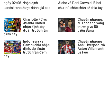
23:00
Trans Narva
vs
Nomme Kalju
ngày 02/08. Nhận định
Alaba và Dani Carvajal là hai
Landskrona được đánh giá cao
cầu thủ chắc chắn sẽ chia tay
Lịch thi đấu VĐQG Georgia
hơn nhờ chuỗi phong độ ổn
Real Madrid trong mùa hè
21:00
Dinamo Batumi
vs
Gagra Tbilisi
định.
2026.
Charlotte FC vs
Chuyển nhượng:
Atlanta United
MU choáng váng
21:00
FC Iberia 1999
vs
Dila Gori
nhận định, dự
thương vụ 50
21:00
FC Rustavi
vs
Torpedo Kut.
đoán trước trận
triệu Bảng
đêm nay
21:00
FC Spaeri
vs
Dinamo Tbilisi
Indonesia vs
Chuyển nhượng
21:00
Meshakhte Tkibuli
vs
Samgurali Tskh.
Campuchia nhận
Anh: Liverpool và
định, dự đoán
Aston Villa tranh
Lịch thi đấu VĐQG Hungary
trước trận đêm
Le Fee
nay
23:00
MTK Budapest
vs
Puskas Akademia
23:00
Kisvarda FC
vs
Ujpest
0 : 0
0.92
0.92
23:00
Vasas Budapest
vs
Zalaegerzseg
23:00
Gyori ETO
vs
Ferencvaros
23:00
Paksi
vs
Kispest Honved
23:00
Debreceni
vs
Nyiregyhaza
Lịch thi đấu VĐQG Latvia
20:00
BFC Daugavpils
vs
FK Tukums 2000
0 : 1/2
0.85
-0.99