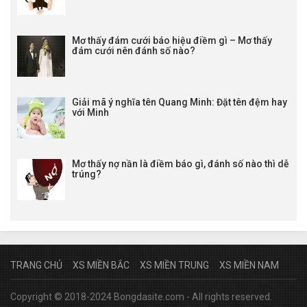
Lịch thi đấu Hạng 2 Đan Mạch
19:00
Aarhus Fremad
vs
HB Koge
0 : 3/4
0.85
-0.96
Mơ thấy đám cưới báo hiệu điềm gì – Mơ thấy
21:00
Hobro I.K.
vs
AB Gladsaxe
0 : 1/4
0.86
-0.97
đám cưới nên đánh số nào?
Lịch thi đấu Hạng 2 Nhật Bản
12:45
Consa. Sapporo
vs
Tokushima Vortis
0 : 0
-0.86
0.75
Giải mã ý nghĩa tên Quang Minh: Đặt tên đệm hay
16:30
Fujieda MYFC
vs
Vegalta Sendai
1/4 : 0
-0.93
0.82
với Minh
16:30
Vanraure Hachinohe
vs
Kataller Toyama
0 : 0
-0.93
0.82
17:00
Tegevajaro Miyazaki
vs
Yokohama FC
0 : 0
0.79
-0.93
17:00
Jubilo Iwata
vs
Blaublitz Akita
0 : 0
0.82
-0.93
Mơ thấy nợ nần là điềm báo gì, đánh số nào thì dễ
trúng?
17:00
Oita Trinita
vs
Shonan Bellmare
1/4 : 0
0.78
-0.89
17:00
Omiya Ardija
vs
Alb. Niigata (JPN)
0 : 1/4
0.88
-0.99
17:30
Sagan Tosu
vs
Ventforet Kofu
0 : 1/2
0.95
0.94
Lịch thi đấu Hạng 2 Argentina
01:00
Almirante Brown
vs
Ciudad Bolivar
0 : 1/2
0.96
0.86
TRANG CHỦ
XS MIỀN BẮC
XS MIỀN TRUNG
XS MIỀN NAM
01:00
Estudiantes BsAs
vs
Deportivo Madryn
0 : 1/2
0.95
0.87
01:00
Agropecuario AAC
vs
CA Guemes
0 : 1/2
0.82
1.00
Copyright © 2018-2024 Bongdasite.com - All rights reserved.