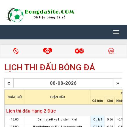
Toggl
navig
LỊCH THI ĐẤU BÓNG ĐÁ
«
»
CHÂ
NGÀY GIỜ
TRẬN ĐẤU
Cả trận
Chủ
Khách
Lịch thi đấu Hạng 2 Đức
18:00
Darmstadt
vs
Holstein Kiel
0 : 1/4
0.86
-0.97
18:00
Magdeburg
vs
Ein.Braunschweig
0 : 3/4
-0.96
0.85