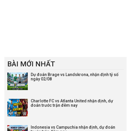
00:45
Deportivo Riestra
vs
Estudiantes LP
0 : 0
0.94
0.95
07:30
Independiente
vs
CA Platense
0 : 1/2
0.85
-0.96
Lịch thi đấu VĐQG Chi Lê
02:00
Huachipato
vs
Everton CD
0 : 0
-0.93
0.82
04:30
Coquimbo Unido
vs
La Serena
0 : 1
0.99
0.90
Lịch thi đấu VĐQG Colombia
02:00
Santa Fe
vs
Boyaca Chico
BÀI MỚI NHẤT
02:00
Santa Fe
vs
Boyaca Chico
0 : 1 1/4
-0.97
0.85
04:20
Fortaleza
vs
Cucuta
0 : 3/4
0.87
-0.99
Dự đoán Brage vs Landskrona, nhận định tỷ số
06:25
Pereira
vs
Santa Fe
ngày 02/08
06:25
Deportes Tolima
vs
Inter Bogota
0 : 3/4
0.86
-0.98
06:25
Deportes Tolima
vs
Inter Bogota
08:05
Alianza Petrolera
vs
Atl. Bucaramanga
Charlotte FC vs Atlanta United nhận định, dự
đoán trước trận đêm nay
08:30
Deportivo Pasto
vs
Deportivo Cali
0 : 0
0.90
0.98
08:30
Deportivo Pasto
vs
Deportivo Cali
Lịch thi đấu VĐQG Paraguay
Indonesia vs Campuchia nhận định, dự đoán