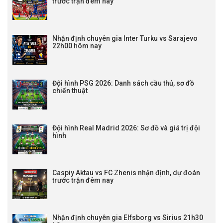
trước trận đêm nay
20:00
Norrkoping
vs
Brage
20:00
Ljungskile SK
vs
Oddevold
20:00
Ostersunds
vs
GIF Sundsvall
Nhận định chuyên gia Inter Turku vs Sarajevo
22h00 hôm nay
Lịch thi đấu Hạng 2 Đan Mạch
18:00
Hvidovre IF
vs
Esbjerg FB
19:00
Aalborg BK
vs
Kolding IF
Đội hình PSG 2026: Danh sách cầu thủ, sơ đồ
chiến thuật
19:00
Vejle
vs
Hillerod
20:00
Fredericia
vs
Vendsyssel FF
Lịch thi đấu Hạng 2 Nhật Bản
Đội hình Real Madrid 2026: Sơ đồ và giá trị đội
hình
16:00
Iwaki FC
vs
FC Imabari
17:00
Montedio Yama.
vs
Tochigi City
Lịch thi đấu Hạng 2 Argentina
Caspiy Aktau vs FC Zhenis nhận định, dự đoán
trước trận đêm nay
00:30
Los Andes
vs
Ferro Carril Oeste
01:00
Deportivo Moron
vs
CA Acassuso
01:00
Colegiales
vs
Patronato Parana
Nhận định chuyên gia Elfsborg vs Sirius 21h30
01:30
Colon
vs
San Telmo