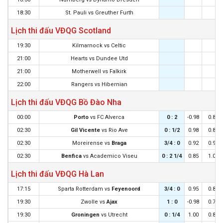
18:30
St. Pauli
vs
Greuther Furth
Lịch thi đấu VĐQG Scotland
19:30
Kilmarnock
vs
Celtic
21:00
Hearts
vs
Dundee Utd
21:00
Motherwell
vs
Falkirk
22:00
Rangers
vs
Hibernian
Lịch thi đấu VĐQG Bồ Đào Nha
00:00
Porto
vs
FC Alverca
0 : 2
-0.98
0.82
02:30
Gil Vicente
vs
Rio Ave
0 : 1/2
0.98
0.88
02:30
Moreirense
vs
Braga
3/4 : 0
0.92
0.92
02:30
Benfica
vs
Academico Viseu
0 : 2 1/4
0.85
1.00
Lịch thi đấu VĐQG Hà Lan
17:15
Sparta Rotterdam
vs
Feyenoord
3/4 : 0
0.95
0.85
19:30
Zwolle
vs
Ajax
1 : 0
-0.98
0.78
19:30
Groningen
vs
Utrecht
0 : 1/4
1.00
0.80