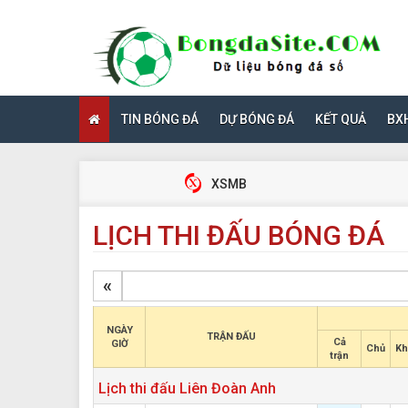
TIN BÓNG ĐÁ
DỰ BÓNG ĐÁ
KẾT QUẢ
BX
XSMB
LỊCH THI ĐẤU BÓNG ĐÁ
«
NGÀY
TRẬN ĐẤU
Cả
GIỜ
Chủ
Kh
trận
Lịch thi đấu Liên Đoàn Anh