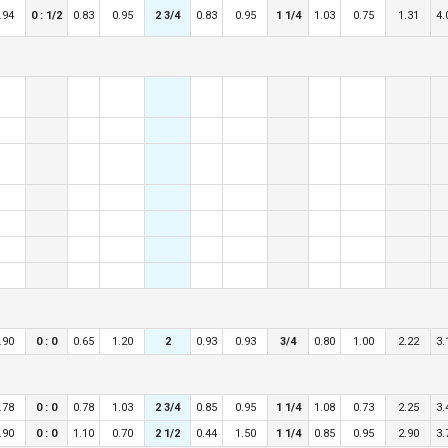
.94
0 : 1/2
0.83
0.95
2 3/4
0.83
0.95
1 1/4
1.03
0.75
1.31
4.
.90
0 : 0
0.65
1.20
2
0.93
0.93
3/4
0.80
1.00
2.22
3.
.78
0 : 0
0.78
1.03
2 3/4
0.85
0.95
1 1/4
1.08
0.73
2.25
3.
.90
0 : 0
1.10
0.70
2 1/2
0.44
1.50
1 1/4
0.85
0.95
2.90
3.