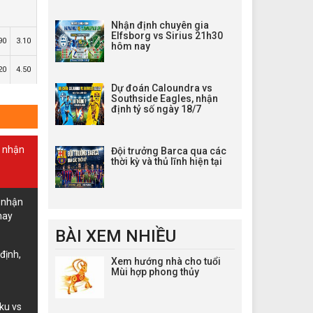
Nhận định chuyên gia
Elfsborg vs Sirius 21h30
90
3.10
hôm nay
20
4.50
Dự đoán Caloundra vs
Southside Eagles, nhận
định tỷ số ngày 18/7
10
2.91
, nhận
Đội trưởng Barca qua các
thời kỳ và thủ lĩnh hiện tại
d nhận
nay
BÀI XEM NHIỀU
định,
30
4.30
Xem hướng nhà cho tuổi
Mùi hợp phong thủy
ku vs