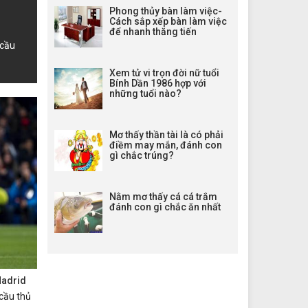
Phong thủy bàn làm việc-
Cách sắp xếp bàn làm việc
để nhanh thăng tiến
 cầu
Xem tử vi trọn đời nữ tuổi
Bính Dần 1986 hợp với
những tuổi nào?
Mơ thấy thần tài là có phải
điềm may mắn, đánh con
gì chắc trúng?
Nằm mơ thấy cá cá trắm
đánh con gì chắc ăn nhất
Madrid
 cầu thủ