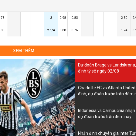
.73
2
0.98
0.83
2.50
2.
.03
2 1/4
0.88
0.76
1.74
3.
XEM THÊM
.90
0
0.62
1.25
2 1/2
0.90
0.90
1
0.85
0.95
2.10
3.
Dự đoán Brage vs Landskrona
định tỷ số ngày 02/08
Charlotte FC vs Atlanta Unite
định, dự đoán trước trận đêm 
Indonesia vs Campuchia nhận 
.83
3 3/4
0.91
0.74
1.56
4.
dự đoán trước trận đêm nay
Nhận định chuyên gia Inter Tur