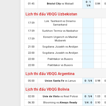
0 : 1
01:45
Bristol City
vs
Walsall
0.84
0
1/4
Lịch thi đấu VĐQG Uzbekistan
Lok. Tashkent
vs
Dinamo
17:59
Samarkand
17:59
Surkhon Termiz
vs
Navbahor
Xorazm Urganch
vs
Mashal
17:59
Mubarek
21:00
Sogdiana Jizzakh
vs
Andijan
22:00
Sogdiana Jizzakh
vs
Andijan
22:00
Pakhtakor
vs
Buxoro
22:00
Pakhtakor
vs
Buxoro
Lịch thi đấu VĐQG Argentina
05:00
Union Santa Fe
vs
Lanus
0 : 1/4
0.98
0
Lịch thi đấu VĐQG Bolivia
02:00
Univ de Vinto
vs
Real Potosi
0 : 1/4
1.03
0
06:30
Blooming
vs
Always Ready
1/4 : 0
0.90
0