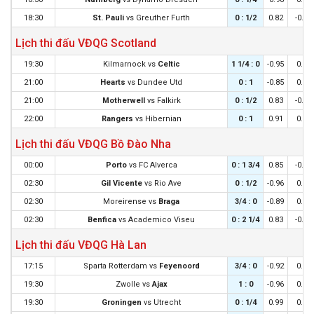
18:30
St. Pauli
vs
Greuther Furth
0 : 1/2
0.82
-0.93
Lịch thi đấu VĐQG Scotland
19:30
Kilmarnock
vs
Celtic
1 1/4 : 0
-0.95
0.83
21:00
Hearts
vs
Dundee Utd
0 : 1
-0.85
0.73
21:00
Motherwell
vs
Falkirk
0 : 1/2
0.83
-0.95
22:00
Rangers
vs
Hibernian
0 : 1
0.91
0.97
Lịch thi đấu VĐQG Bồ Đào Nha
00:00
Porto
vs
FC Alverca
0 : 1 3/4
0.85
-0.96
02:30
Gil Vicente
vs
Rio Ave
0 : 1/2
-0.96
0.85
02:30
Moreirense
vs
Braga
3/4 : 0
-0.89
0.78
02:30
Benfica
vs
Academico Viseu
0 : 2 1/4
0.83
-0.94
Lịch thi đấu VĐQG Hà Lan
17:15
Sparta Rotterdam
vs
Feyenoord
3/4 : 0
-0.92
0.80
19:30
Zwolle
vs
Ajax
1 : 0
-0.96
0.85
19:30
Groningen
vs
Utrecht
0 : 1/4
0.99
0.90