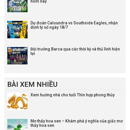
hôm nay
22:00
Nieciecza
vs
Warta Poznan
0 : 1/2
0.79
-0.95
Lịch thi đấu Hạng 2 Iceland
23:00
Dự đoán Caloundra vs Southside Eagles, nhận
Volsungur
vs
HK Kopavogur
1 : 0
0.92
0.92
định tỷ số ngày 18/7
Lịch thi đấu Hạng 2 Na Uy
22:00
Stromsgodset
vs
Egersunds IK
0 : 1 1/4
0.69
-0.85
Đội trưởng Barca qua các thời kỳ và thủ lĩnh hiện
22:00
Sogndal
vs
Bryne
0 : 0
-0.81
0.65
tại
22:00
Haugesund
vs
Raufoss IL
0 : 1 3/4
-0.93
0.77
22:00
Strommen
vs
Ranheim IL
0 : 0
0.81
-0.97
22:00
Sandnes Ulf
vs
IL Hodd
0 : 1/2
0.92
0.92
22:00
Asane Fotball
vs
Kongsvinger
1 1/4 : 0
-0.90
0.74
BÀI XEM NHIỀU
Lịch thi đấu Hạng 2 Phần Lan
Xem hướng nhà cho tuổi Thìn hợp phong thủy
19:00
HJK Klubi 04
vs
KTP Kotka
3/4 : 0
-0.92
0.80
Lịch thi đấu Hạng 2 Séc
22:00
Banik Ostrava B
vs
Taborsko
0 : 0
0.93
0.91
Mơ thấy hoa sen – Khám phá ý nghĩa của giấc mơ
thấy hoa sen
Lịch thi đấu Hạng 2 Thụy Điển