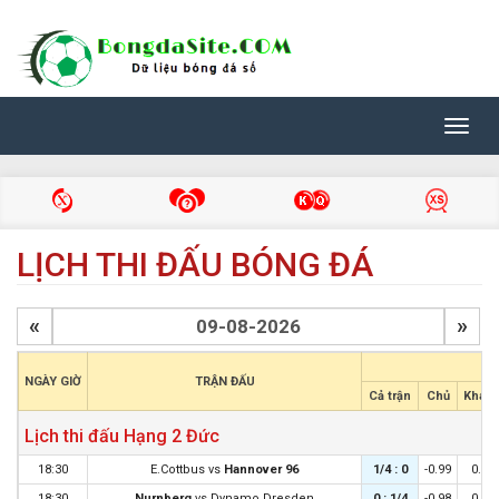
Toggl
navig
LỊCH THI ĐẤU BÓNG ĐÁ
«
»
C
NGÀY GIỜ
TRẬN ĐẤU
Cả trận
Chủ
Khác
Lịch thi đấu Hạng 2 Đức
18:30
E.Cottbus
vs
Hannover 96
1/4 : 0
-0.99
0.88
18:30
Nurnberg
vs
Dynamo Dresden
0 : 1/4
-0.98
0.87