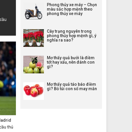
Phong thủy xe máy – Chọn
màu sắc hợp mệnh theo
phong thủy xe máy
40
6.80
 cầu
Cây trạng nguyên trong
phong thủy hợp mệnh gì, ý
50
1.70
nghĩa ra sao?
25
2.91
35
4.35
Mơ thấy quả bưởi là điềm
tốt hay xấu, nên đánh con
gì?
90
7.20
Mơ thấy quả táo báo điềm
gì? Bỏ túi con số may mắn
90
6.60
40
7.40
Madrid
 cầu thủ