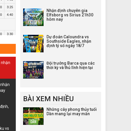
50
3.25
Nhận định chuyên gia
Elfsborg vs Sirius 21h30
90
4.40
hôm nay
90
3.30
Dự đoán Caloundra vs
Southside Eagles, nhận
định tỷ số ngày 18/7
75
3.00
, nhận
Đội trưởng Barca qua các
thời kỳ và thủ lĩnh hiện tại
25
3.30
d nhận
nay
80
1.99
BÀI XEM NHIỀU
định,
Những cây phong thủy tuổi
20
2.08
Dần mang lại may mắn
25
3.10
ku vs