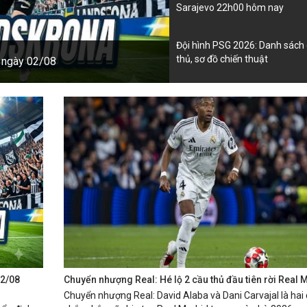
Sarajevo 22h00 hôm nay
4
0 : 3/4
-0.98
0.84
3 1/2
0.96
0.84
1 1/2
0.89
0.81
1.33
5.
Đội hình PSG 2026: Danh sách
thủ, sơ đồ chiến thuật
oán trước trận đêm nay
1
1/4 : 0
0.98
0.84
2 1/2
0.94
0.86
1
0.93
0.87
4.10
3.
3
0 : 0
0.67
-0.85
2 3/4
-0.90
0.70
1
0.82
0.94
2.13
3.
0
0 : 1/4
0.84
0.98
2 1/2
-0.98
0.78
1
0.94
0.86
1.69
3.
99
0 : 1/2
-0.92
0.79
2
0.82
-0.95
3/4
0.78
-0.92
1.46
3.
0
0 : 1/2
-0.90
0.78
2 1/4
-0.97
0.84
1
-0.88
0.75
1.48
3.
7
0 : 3/4
-0.95
0.83
3 1/4
0.92
0.88
1 1/4
0.81
0.99
1.31
5.
02/08
Chuyển nhượng Real: Hé lộ 2 cầu thủ đầu tiên rời Real 
Chuyển nhượng Real: David Alaba và Dani Carvajal là hai