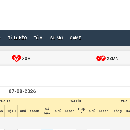
H
TỶ LỆ KÈO
TỬ VI
SỔ MƠ
GAME
XSMT
XSMN
CHÂU Á
TÀI XỈU
CHÂU
Cả
Hiệp
ch
Hiệp 1
Chủ
Khách
Chủ
Khách
Chủ
Khách
Thắng
Hò
trận
1