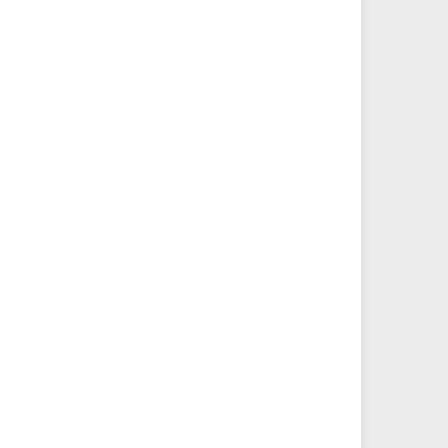
70
1.77
05
4.60
05
5.40
00
3.70
30
2.96
30
3.35
70
1.70
00
21.00