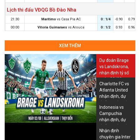
Lịch thi đấu VĐQG Bồ Đào Nha
21:30
Maritimo
vs
Casa Pia AC
0 : 1/4
-0.90
0.79
00:00
Vitoria Guimaraes
vs
Arouca
0 : 1/2
0.93
0.96
02:30
Amadora
vs
Sporting Lisbon
XEM THÊM
Lịch thi đấu VĐQG Hà Lan
21:30
NEC Nijmegen
vs
Telstar
0 : 1 1/4
-0.95
0.84
Dự đoán Brage
23:45
Go Ahead Eagles
vs
Willem II
0 : 3/4
0.85
-0.96
vs Landskrona,
01:00
PSV Eindhoven
vs
Fortuna Sittard
0 : 2 1/4
nhận định tỷ số
0.94
0.95
ngày 02/08
02:00
AZ Alkmaar
vs
ADO Den Haag
0 : 1 1/4
0.86
-0.97
Charlotte FC vs
Atlanta United
Lịch thi đấu VĐQG Nga
nhận định, dự
19:30
Krylya Sovetov
vs
Baltika
1/4 : 0
0.81
-0.93
đoán trước trận
Indonesia vs
đêm nay
22:00
Lok. Moscow
vs
Akron Togliatti
0 : 1 1/4
0.97
0.92
Campuchia
00:30
Rostov
vs
CSKA Moscow
nhận định, dự
đoán trước trận
Lịch thi đấu VĐQG Ba Lan
Nhận định
đêm nay
chuyên gia Inter
19:45
Radomiak Radom
vs
Gornik Zabrze
1/4 : 0
0.80
-0.93