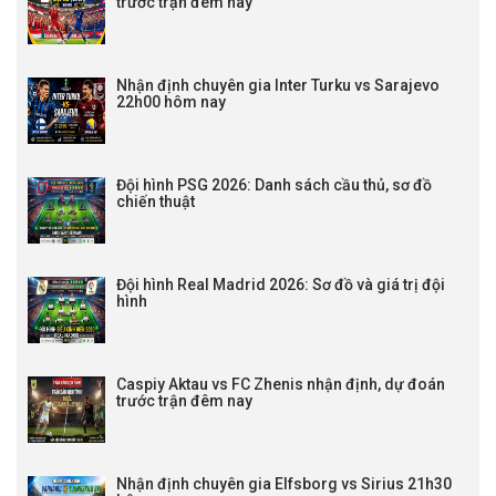
trước trận đêm nay
02:00
Sportivo Ameliano
vs
Cerro Porteno
1/4 : 0
-0.99
0.87
Lịch thi đấu VĐQG Uruguay
Nhận định chuyên gia Inter Turku vs Sarajevo
01:00
Liverpool P. (URU)
vs
Albion FC (URU)
0 : 1/4
0.82
1.00
22h00 hôm nay
04:30
CA Torque
vs
CA Penarol
1/4 : 0
0.92
0.90
Lịch thi đấu VĐQG Mỹ
Đội hình PSG 2026: Danh sách cầu thủ, sơ đồ
03:30
New England
vs
Houston Dynamo
0 : 0
0.80
-0.92
chiến thuật
Lịch thi đấu Hạng 2 Nga
21:00
Torpedo Moscow
vs
FK Sochi
0 : 1/4
-0.96
0.82
Đội hình Real Madrid 2026: Sơ đồ và giá trị đội
21:00
Shinnik Yaroslavl
vs
Arsenal-Tula
0 : 0
0.79
-0.93
hình
21:00
Veles Moscow
vs
Leningradets
21:00
FK Ural
vs
Ufa
0 : 1
-0.98
0.84
21:00
SKA-Khabarovsk
vs
Spartak Kostroma
Caspiy Aktau vs FC Zhenis nhận định, dự đoán
trước trận đêm nay
21:00
Yenisey
vs
Tekstilshchik Ivanov
0 : 1
0.90
0.96
21:00
Kamaz
vs
Volga Ulyanovsk
21:00
Rotor Volgograd
vs
Chelyabinsk
Nhận định chuyên gia Elfsborg vs Sirius 21h30
21:00
Nizhny Nov
vs
Neftekhimik Nizh
0 : 1
0.90
0.96