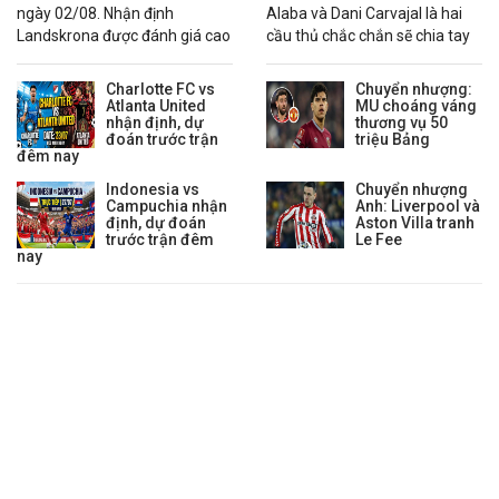
23:00
Trans Narva
vs
Nomme Kalju
ngày 02/08. Nhận định
Alaba và Dani Carvajal là hai
Landskrona được đánh giá cao
cầu thủ chắc chắn sẽ chia tay
Lịch thi đấu VĐQG Georgia
hơn nhờ chuỗi phong độ ổn
Real Madrid trong mùa hè
21:00
Dinamo Batumi
vs
Gagra Tbilisi
định.
2026.
Charlotte FC vs
Chuyển nhượng:
Atlanta United
MU choáng váng
21:00
FC Iberia 1999
vs
Dila Gori
nhận định, dự
thương vụ 50
21:00
FC Rustavi
vs
Torpedo Kut.
đoán trước trận
triệu Bảng
đêm nay
21:00
FC Spaeri
vs
Dinamo Tbilisi
Indonesia vs
Chuyển nhượng
21:00
Meshakhte Tkibuli
vs
Samgurali Tskh.
Campuchia nhận
Anh: Liverpool và
định, dự đoán
Aston Villa tranh
Lịch thi đấu VĐQG Hungary
trước trận đêm
Le Fee
nay
23:00
MTK Budapest
vs
Puskas Akademia
23:00
Kisvarda FC
vs
Ujpest
0 : 0
0.95
0.89
23:00
Vasas Budapest
vs
Zalaegerzseg
23:00
Gyori ETO
vs
Ferencvaros
23:00
Paksi
vs
Kispest Honved
23:00
Debreceni
vs
Nyiregyhaza
Lịch thi đấu VĐQG Latvia
20:00
BFC Daugavpils
vs
FK Tukums 2000
0 : 1/2
0.85
-0.99