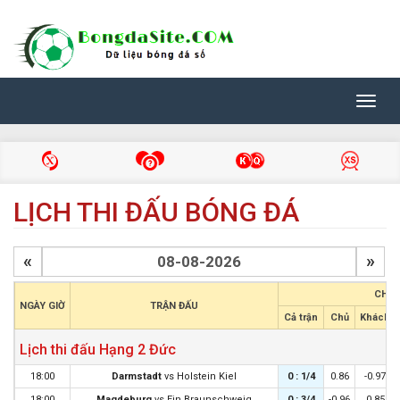
Toggl
navig
LỊCH THI ĐẤU BÓNG ĐÁ
«
»
CHÂU
NGÀY GIỜ
TRẬN ĐẤU
Cả trận
Chủ
Khách
Lịch thi đấu Hạng 2 Đức
18:00
Darmstadt
vs
Holstein Kiel
0 : 1/4
0.86
-0.97
18:00
Magdeburg
vs
Ein.Braunschweig
0 : 3/4
-0.96
0.85