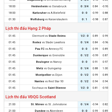
18:00
Heidenheim
vs
Osnabruck
0 : 3/4
0.84
-0.95
18:00
Karlsruher
vs
A.Bielefeld
0 : 0
-0.99
0.88
01:30
Wolfsburg
vs
Kaiserslautern
0 : 1
-0.98
0.87
Lịch thi đấu Hạng 2 Pháp
01:45
Clermont
vs
Stade Reims
1/2 : 0
0.89
0.99
01:45
Rodez
vs
Stade Lavallois
0 : 1/4
0.84
-0.96
01:45
Pau FC
vs
Annecy FC
0 : 0
0.99
0.89
01:45
Dunkerque
vs
Grenoble
0 : 1/2
-0.99
0.87
01:45
Boulogne
vs
Nancy
0 : 0
0.91
0.97
01:45
Metz
vs
Guingamp
0 : 1/4
0.88
1.00
01:45
Montpellier
vs
Dijon
0 : 1/2
0.99
0.89
01:45
Nantes
vs
Red Star 93
0 : 1/2
0.94
0.94
01:45
Sochaux
vs
Saint Etienne
1/2 : 0
0.81
-0.93
Lịch thi đấu VĐQG Scotland
21:00
St. Mirren
vs
St. Johnstone
0 : 1/4
-0.94
0.82
21:00
Dundee
vs
Aberdeen
0 : 0
0.99
0.89